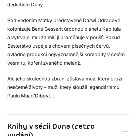
dědictvím Duny.
Pod vedením Matky představené Darwi Odradové
kolonizuje Bene Gesserit úrodnou planetu Kapitula
a vytrvale, míli za mílí ji proměňuje v poušť. Pokud
Sesterstvo uspěje s chovem písečných červů,
ovládne produkci nejvýznamnější komodity v celém
vesmíru, koření zvaného melanž.
Ale jeho skutečnou zbraní zůstává muž, který prožil
nesčetné životy – muž, který sloužil legendárnímu
Paulu Muad’Dibovi…
Knihy v sérii Duna (retro
vydání)