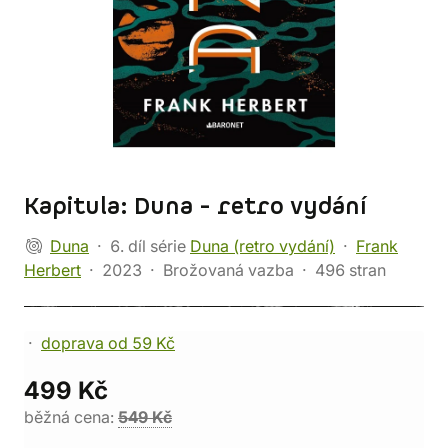
Kapitula: Duna - retro vydání
Duna
6. díl série
Duna (retro vydání)
Frank
Herbert
2023
Brožovaná vazba
496 stran
doprava od 59 Kč
499 Kč
běžná cena:
549 Kč