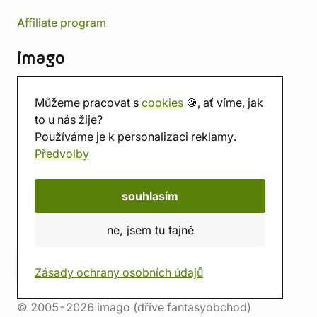
Affiliate program
imago
Kontakt
Můžeme pracovat s
cookies
🍪, ať víme, jak
Prodejna
to u nás žije?
Herna
Používáme je k personalizaci reklamy.
O nás
Předvolby
Hodnocení obchodu
Dárkové poukazy
Kalendář
souhlasím
imago.blog
ne, jsem tu tajně
Zásady ochrany osobních údajů
© 2005-2026 imago (dříve fantasyobchod)