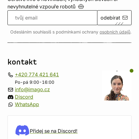
nevyhnutelné vzpouře
robotů
odebírat
Odesláním souhlasíš s podmínkami ochrany
osobních údajů
.
kontakt
+420 774 421 641
Po-pá 9:00-16:00
info@imago.cz
Discord
WhatsApp
Přidej se na Discord!