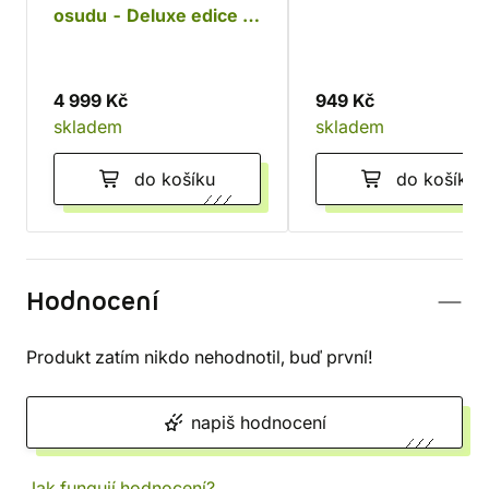
osudu - Deluxe edice s
podtácky
4 999 Kč
949 Kč
skladem
skladem
do košíku
do košíku
Hodnocení
Produkt zatím nikdo nehodnotil, buď první!
napiš hodnocení
Jak fungují hodnocení?