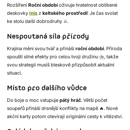
Rozšíření
Roční období
oživuje hratelnost oblíbené
deskovky
Inis
z
keltského prostředí
! Je čas svolat
ke stolu další dobrodruhy ⚔️.
Nespoutaná síla přírody
Krajina mění svou tvář a přináší
roční období
. Příroda
spouští silné efekty pro celou tvoji družinu ⛈️, takže
svou strategii musíš bleskově přizpůsobit aktuální
situaci.
Místo pro dalšího vůdce
Do boje o moc vstupuje
pátý hráč
. Větší počet
soupeřů přináší drsnější konflikty na mapě 🔥. Nové
akční karty potom otevírají originální cesty k vítězství.