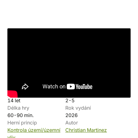
Detaily produktu
Výrobce
Jazyk
Old Dawg s.r.o.
Komponenty Čeština
Pravidla Čeština
Minimální věk hráčů
Počet hráčů
14 let
2-5
Délka hry
Rok vydání
60-90 min.
2026
Herní princip
Autor
Kontrola území/územní
Christian Martinez
vliv