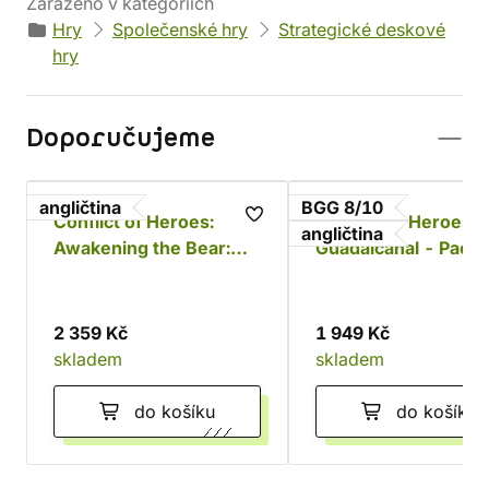
Zařazeno v kategoriích
Hry
Společenské hry
Strategické deskové
hry
Doporučujeme
angličtina
BGG 8/10
Conflict of Heroes:
Conflict of Heroes:
angličtina
Awakening the Bear:
Guadalcanal - Pacifi
3nd Edition
Ocean 1942
2 359 Kč
1 949 Kč
skladem
skladem
do košíku
do košíku