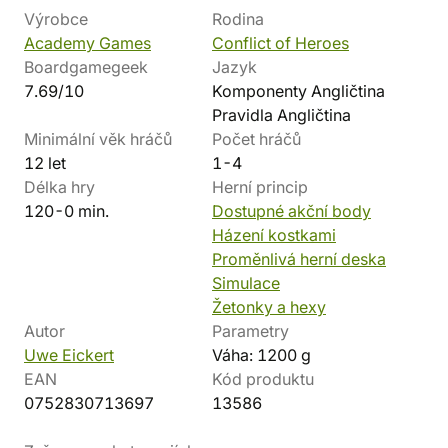
Výrobce
Rodina
Academy Games
Conflict of Heroes
Boardgamegeek
Jazyk
7.69/10
Komponenty Angličtina
Pravidla Angličtina
Minimální věk hráčů
Počet hráčů
12 let
1-4
Délka hry
Herní princip
120-0 min.
Dostupné akční body
Házení kostkami
Proměnlivá herní deska
Simulace
Žetonky a hexy
Autor
Parametry
Uwe Eickert
Váha: 1200 g
EAN
Kód produktu
0752830713697
13586