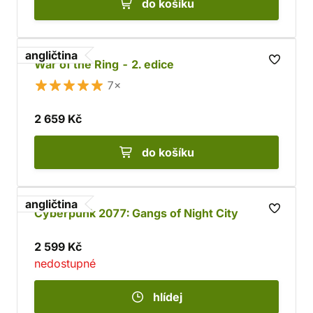
do košíku
angličtina
War of the Ring - 2. edice
7×
2 659 Kč
do košíku
angličtina
Cyberpunk 2077: Gangs of Night City
2 599 Kč
nedostupné
hlídej