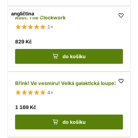
angličtina
Root: The Clockwork
1×
829 Kč
do košíku
Břink! Ve vesmíru! Velká galaktická loupež
4×
1 169 Kč
do košíku