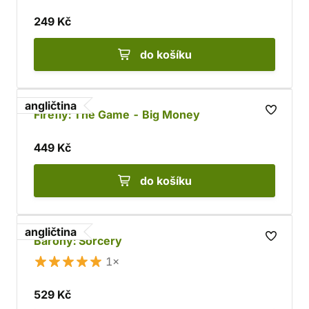
249 Kč
do košíku
angličtina
Firefly: The Game - Big Money
449 Kč
do košíku
angličtina
Barony: Sorcery
1×
529 Kč