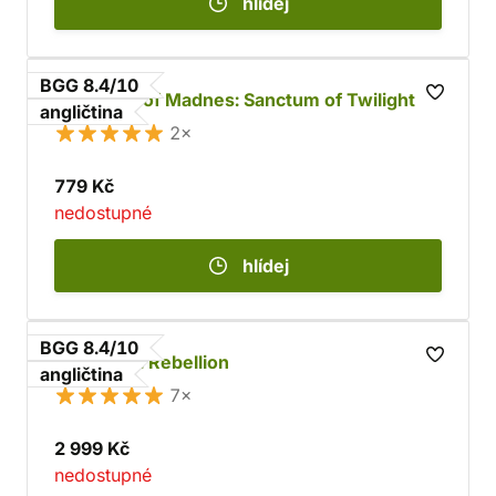
hlídej
BGG 8.4/10
Mansions of Madnes: Sanctum of Twilight
angličtina
2×
779 Kč
nedostupné
hlídej
BGG 8.4/10
Star Wars: Rebellion
angličtina
7×
2 999 Kč
nedostupné