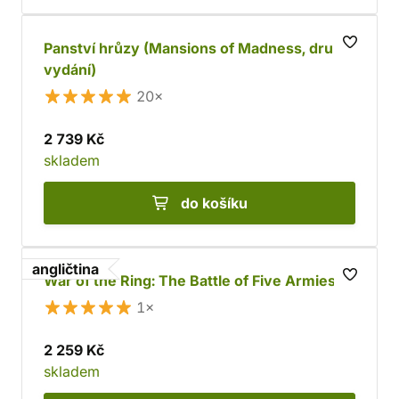
Panství hrůzy (Mansions of Madness, druhé
vydání)
20×
2 739 Kč
skladem
do košíku
angličtina
War of the Ring: The Battle of Five Armies
1×
2 259 Kč
skladem