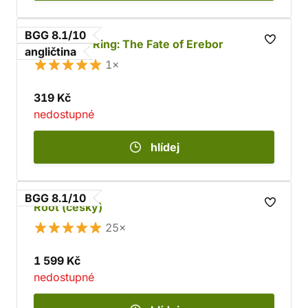
BGG 8.1/10
War of the Ring: The Fate of Erebor
angličtina
1×
319 Kč
nedostupné
hlídej
BGG 8.1/10
Root (česky)
25×
1 599 Kč
nedostupné