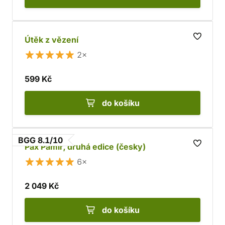
Útěk z vězení
2×
599 Kč
do košíku
BGG 8.1/10
Pax Pamir, druhá edice (česky)
6×
2 049 Kč
do košíku