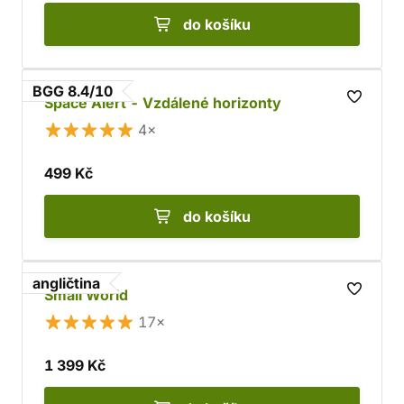
do košíku
BGG 8.4/10
Space Alert - Vzdálené horizonty
4×
499 Kč
do košíku
angličtina
Small World
17×
1 399 Kč