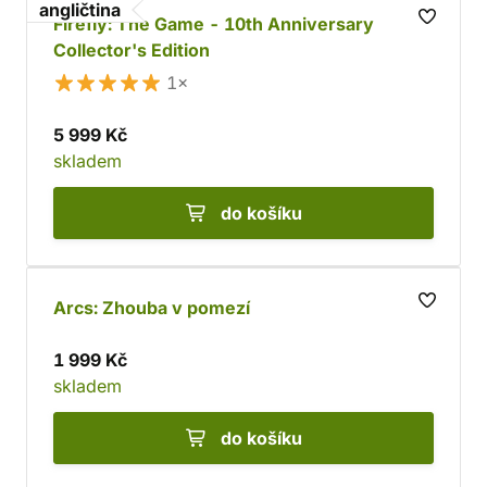
angličtina
Firefly: The Game - 10th Anniversary
Collector's Edition
1×
5 999 Kč
skladem
do košíku
Arcs: Zhouba v pomezí
1 999 Kč
skladem
do košíku