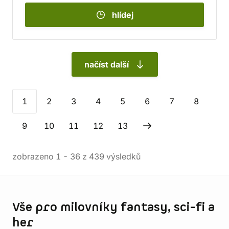
hlídej
načíst další
1
2
3
4
5
6
7
8
9
10
11
12
13
zobrazeno
1
-
36
z
439
výsledků
Informace o obchodu
Vše pro milovníky fantasy, sci-fi a
her