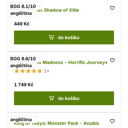
BGG 8.1/10
Teotihuacan: Shadow of Xitle
angličtina
449 Kč
do košíku
BGG 8.6/10
Mansions of Madness - Horrific Journeys
angličtina
1×
1 749 Kč
do košíku
angličtina
King of Tokyo: Monster Pack - Anubis