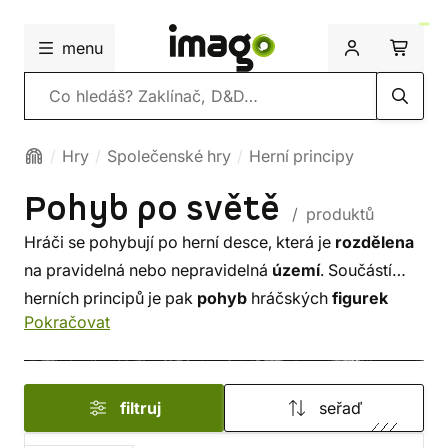
menu
Vyhledávání
Hry
Společenské hry
Herní principy
Pohyb po světě
/ produktů
Hráči se pohybují po herní desce, která je
rozdělena
na pravidelná nebo nepravidelná
území
. Součástí
herních principů je pak
pohyb
hráčských
figurek
Pokračovat
nebo jednotek mezi těmito oblastmi.
filtruj
seřaď