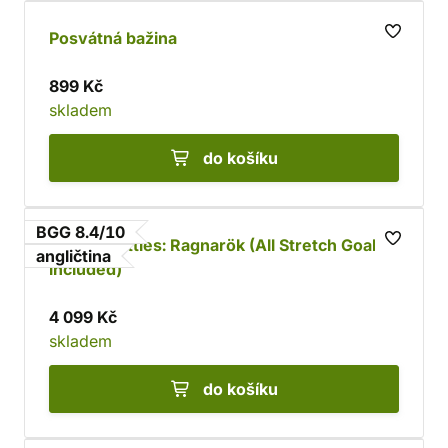
Posvátná bažina
899 Kč
skladem
do košíku
BGG 8.4/10
Mythic Battles: Ragnarök (All Stretch Goals
angličtina
included)
4 099 Kč
skladem
do košíku