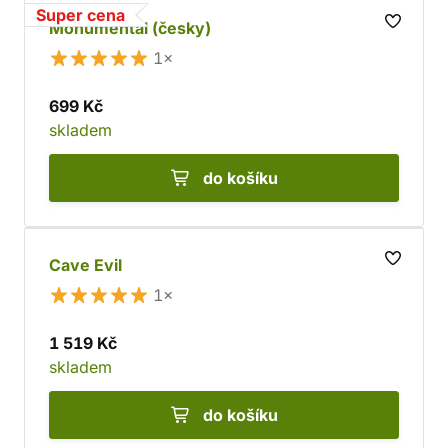
Super cena
Monumental (česky)
1×
699 Kč
skladem
do košíku
Cave Evil
1×
1 519 Kč
skladem
do košíku