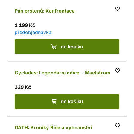
Pán prstenů: Konfrontace
1 199 Kč
předobjednávka
do košíku
Cyclades: Legendární edice - Maelström
329 Kč
do košíku
OATH: Kroniky Říše a vyhnanství