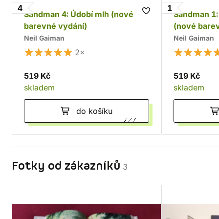
4
1
Sandman 4: Údobí mlh (nové
Sandman 1: 
barevné vydání)
(nové bare
Neil Gaiman
Neil Gaiman
2×
519 Kč
519 Kč
skladem
skladem
do košíku
Fotky od zákazníků
3