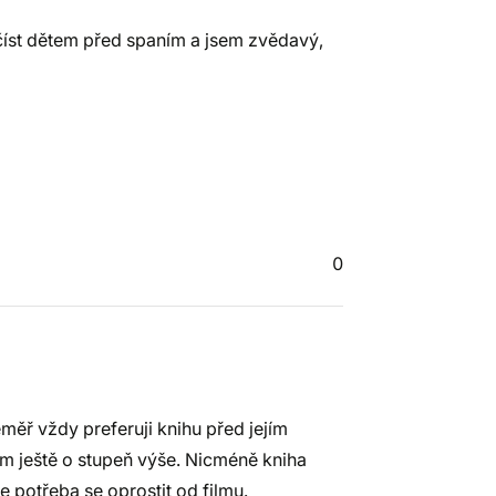
číst dětem před spaním a jsem zvědavý,
0
ěř vždy preferuji knihu před jejím
ím ještě o stupeň výše. Nicméně kniha
je potřeba se oprostit od filmu.