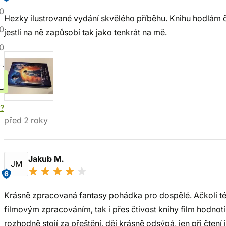
0
Hezky ilustrované vydání skvělého příběhu. Knihu hodlám 
0
jestli na ně zapůsobí tak jako tenkrát na mě.
0
í?
před 2 roky
Jakub M.
JM
6
Krásně zpracovaná fantasy pohádka pro dospělé. Ačkoli tém
filmovým zpracováním, tak i přes čtivost knihy film hodnot
rozhodně stojí za přeštění, děj krásně odsýpá, jen při čtení 