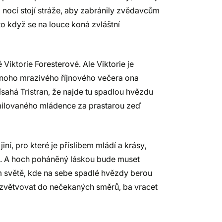
i nocí stojí stráže, aby zabránily zvědavcům
 to když se na louce koná zvláštní
Viktorie Foresterové. Ale Viktorie je
ednoho mrazivého říjnového večera ona
řísahá Tristran, že najde tu spadlou hvězdu
zamilovaného mládence za prastarou zeď
iní, pro které je příslibem mládí a krásy,
il. A hoch poháněný láskou bude muset
ém světě, kde na sebe spadlé hvězdy berou
ozvětvovat do nečekaných směrů, ba vracet