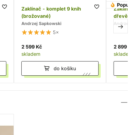
Populár
Zaklínač - komplet 9 knih
Zaklínač 
(brožované)
dřevěné
Andrzej Sapkowski
Andrzej S
5×
2 599 Kč
2 899 Kč
skladem
skladem
do košíku