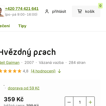
0
+420 774 421 641
přihlásit
košík
(po-pá 9:00-16:00)
ečení
Tipy
Hvězdný prach
Neil Gaiman
2007
Vázaná vazba
284 stran
4,8
(4 hodnocení)
doprava od 59 Kč
359 Kč
běžná cena:
399 Kč