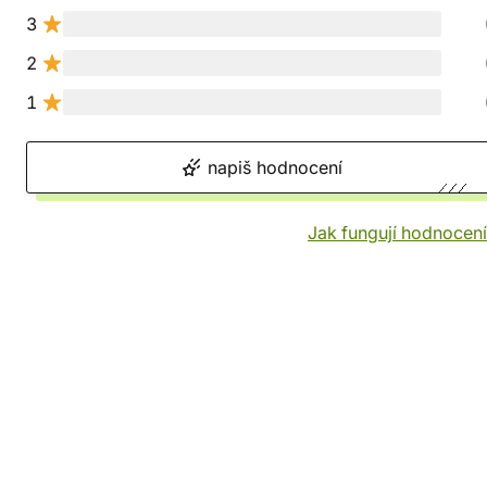
3
2
1
napiš hodnocení
Jak fungují hodnocen