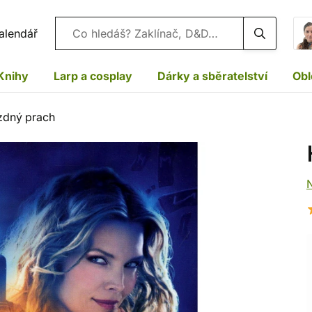
Vyhledávání
alendář
Knihy
Larp a cosplay
Dárky a sběratelství
Obl
zdný prach