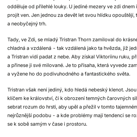
odděluje od přilehlé louky. U jediné mezery ve zdi dnem 
projít ven. Jen jednou za devět let svou hlídku opouštějí,
a neobyčejný trh.
Tady, ve Zdi, se mladý Tristran Thorn zamiloval do krásné 
chladná a vzdálená - tak vzdálená jako ta hvězda, již j
a Tristran vidí padat z nebe. Aby získal Viktoriinu ruku, p
a přinese ji své milované. Je to přísaha, která vyvede 
a vyžene ho do podivuhodného a fantastického světa.
Tristran však není jediný, kdo hledá nebeský klenot. Jsou j
klíčem ke království, či k obrození temných čarovných s
sebrat rozum do hrsti, aby upěl a přežil v tomto tajemn
nejrůznější podobu - a kde problémy mají tendenci se r
se k sobě samým v čase i prostoru.