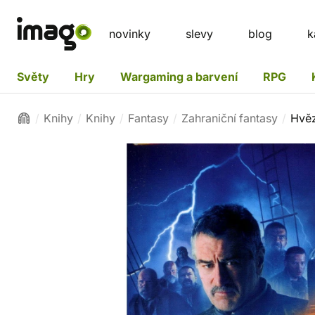
novinky
slevy
blog
k
Světy
Hry
Wargaming a barvení
RPG
Knihy
Knihy
Fantasy
Zahraniční fantasy
Hvě