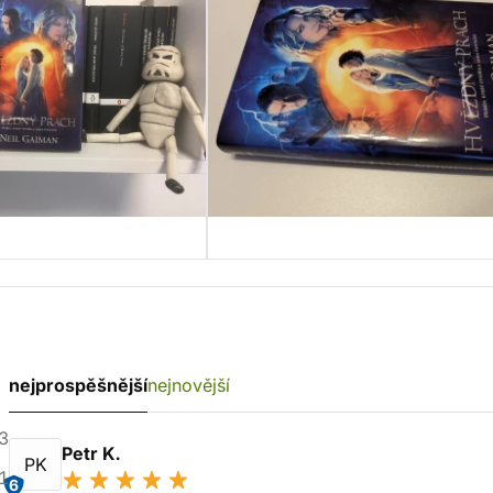
nejprospěšnější
nejnovější
3
Petr K.
PK
1
6