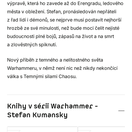
výpravě, která ho zavede až do Erengradu, ledového
města v obležení. Stefan, pronásledován nepřáteli
z řad lidí i démonů, se nejprve musí postavit nejhorší
hrozbě ze své minulosti, než bude moci čelit nejisté
budoucnosti plné bojů, zápasů na život a na smrt
a zlověstných spiknutí.
Nový příběh z temného a nelítostného světa
Warhammeru, v němž není nic než nikdy nekončící
válka s Temnými silami Chaosu.
Knihy v sérii Warhammer -
Stefan Kumansky