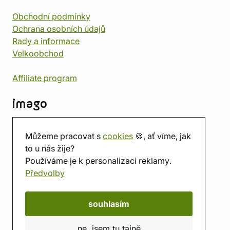
Obchodní podmínky
Ochrana osobních údajů
Rady a informace
Velkoobchod
Affiliate program
imago
Kontakt
Můžeme pracovat s
cookies
🍪, ať víme, jak
Prodejna
to u nás žije?
Herna
Používáme je k personalizaci reklamy.
O nás
Předvolby
Hodnocení obchodu
Dárkové poukazy
Kalendář
souhlasím
imago.blog
ne, jsem tu tajně