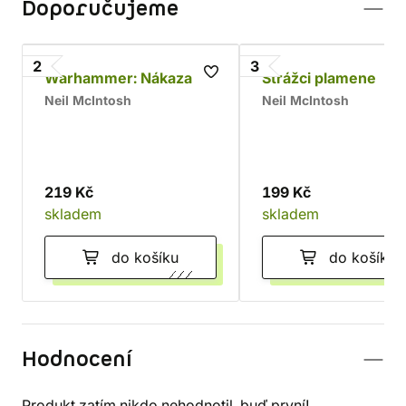
Doporučujeme
2
3
Warhammer: Nákaza zla
Strážci plamene
Neil McIntosh
Neil McIntosh
219 Kč
199 Kč
skladem
skladem
do košíku
do košíku
Hodnocení
Produkt zatím nikdo nehodnotil, buď první!