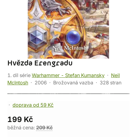
Hvězda Erengradu
1. díl série
Warhammer - Stefan Kumansky
Neil
McIntosh
2006
Brožovaná vazba
328 stran
doprava od 59 Kč
199 Kč
běžná cena:
209 Kč