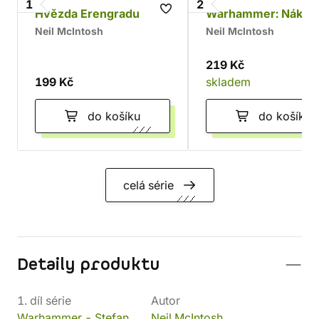
1
2
Hvězda Erengradu
Warhammer: Nákaza
Neil McIntosh
Neil McIntosh
219 Kč
199 Kč
skladem
do košíku
do košíku
celá série
Detaily produktu
1. díl série
Autor
Warhammer - Stefan
Neil McIntosh