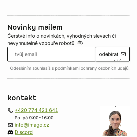
Novinky mailem
Čerstvé info o novinkách, výhodných slevách či
nevyhnutelné vzpouře
robotů
odebírat
Odesláním souhlasíš s podmínkami ochrany
osobních údajů
.
kontakt
+420 774 421 641
Po-pá 9:00-16:00
info@imago.cz
Discord