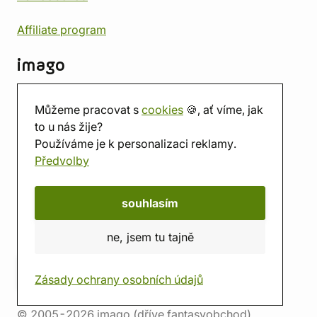
Affiliate program
imago
Kontakt
Můžeme pracovat s
cookies
🍪, ať víme, jak
Prodejna
to u nás žije?
Herna
Používáme je k personalizaci reklamy.
O nás
Předvolby
Hodnocení obchodu
Dárkové poukazy
Kalendář
souhlasím
imago.blog
ne, jsem tu tajně
Zásady ochrany osobních údajů
© 2005-2026 imago (dříve fantasyobchod)