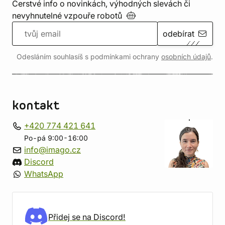
Čerstvé info o novinkách, výhodných slevách či
nevyhnutelné vzpouře
robotů
odebírat
Odesláním souhlasíš s podmínkami ochrany
osobních údajů
.
kontakt
+420 774 421 641
Po-pá 9:00-16:00
info@imago.cz
Discord
WhatsApp
Přidej se na Discord!