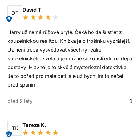
David T.
DT
6
Harry už nemá růžové brýle. Čeká ho další střet z
kouzelnickou realitou. Knížka je o trošinku vyzrálejší.
Už není třeba vysvětlovat všechny reálie
kouzelnického světa a je možné se soustředit na děj a
postavy. Hlavně je to skvělá mysteriozní detektivka.
Je to pořád pro malé děti, ale už bych jim to nečetl
před spaním.
před 9 lety
1
Tereza K.
TK
6