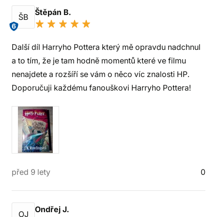
Štěpán B.
ŠB
6
Další díl Harryho Pottera který mě opravdu nadchnul
a to tím, že je tam hodně momentů které ve filmu
nenajdete a rozšíří se vám o něco víc znalosti HP.
Doporučuji každému fanouškovi Harryho Pottera!
před 9 lety
0
Ondřej J.
OJ