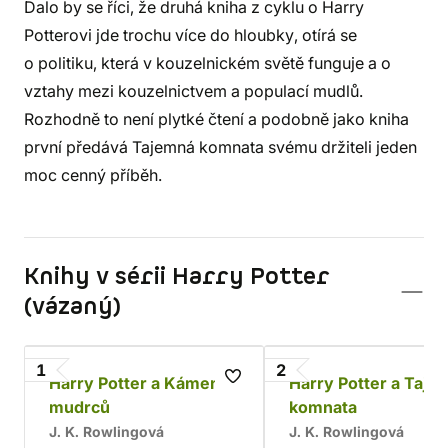
Dalo by se říci, že druhá kniha z cyklu o Harry
Potterovi jde trochu více do hloubky, otírá se
o politiku, která v kouzelnickém světě funguje a o
vztahy mezi kouzelnictvem a populací mudlů.
Rozhodně to není plytké čtení a podobně jako kniha
první předává Tajemná komnata svému držiteli jeden
moc cenný příběh.
Knihy v sérii Harry Potter
(vázaný)
1
2
Harry Potter a Kámen
Harry Potter a Taje
mudrců
komnata
J. K. Rowlingová
J. K. Rowlingová