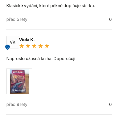
Klasické vydání, které pěkně doplňuje sbírku.
před 5 lety
0
Viola K.
VK
5
Naprosto úžasná kniha. Doporučuji
před 9 lety
0