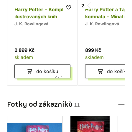
2
Harry Potter - Komplet
Harry Potter a Taje
ilustrovaných knih
komnata - MinaLim
J. K. Rowlingová
J. K. Rowlingová
2 899 Kč
899 Kč
skladem
skladem
do košíku
do košíku
Fotky od zákazníků
11