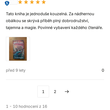
5
Tato kniha je jednoduše kouzelná. Za nádhernou
obálkou se skrývá příběh plný dobrodružství,
tajemna a magie. Povinné vybavení každého čtenáře.
před 9 lety
0
1
2
1
-
10
hodnocení
z
16