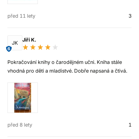
před 11 lety
3
Jiří K.
JK
6
Pokračování knihy o čarodějném učni. Kniha stále
vhodná pro děti a mladistvé. Dobře napsaná a čtivá.
před 8 lety
1