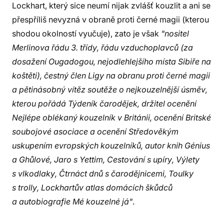
Lockhart, který sice neumí nijak zvlášť kouzlit a ani se
přespříliš nevyzná v obraně proti černé magii (kterou
shodou okolností vyučuje), zato je však
"nositel
Merlinova řádu 3. třídy, řádu vzduchoplavců (za
dosažení Ougadogou, nejodlehlejšího místa Sibiře na
koštěti), čestný člen Ligy na obranu proti černé magii
a pětinásobný vítěz soutěže o nejkouzelnější úsměv,
kterou pořádá Týdeník čarodějek, držitel ocenění
Nejlépe oblékaný kouzelník v Británii, ocenění Britské
soubojové asociace a ocenění Středověkým
uskupením evropských kouzelníků, autor knih Génius
a Ghůlové, Jaro s Yettim, Cestování s upíry, Výlety
s vlkodlaky, Čtrnáct dnů s čarodějnicemi, Toulky
s trolly, Lockhartův atlas domácích škůdců
a autobiografie Mé kouzelné já"
.