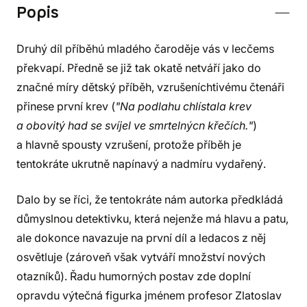
Popis
Druhý díl příběhú mladého čaroděje vás v lecčems
překvapí. Předně se již tak okatě netváří jako do
značné míry dětský příběh, vzrušeníchtivému čtenáři
přinese první krev (
"Na podlahu chlístala krev
a obovitý had se svíjel ve smrtelnýcn křečích."
)
a hlavně spousty vzrušení, protože příběh je
tentokráte ukrutně napínavý a nadmíru vydařený.
Dalo by se říci, že tentokráte nám autorka předkládá
důmyslnou detektivku, která nejenže má hlavu a patu,
ale dokonce navazuje na první díl a ledacos z něj
osvětluje (zároveň však vytváří množství nových
otazníků). Řadu humorných postav zde doplní
opravdu výtečná figurka jménem profesor Zlatoslav