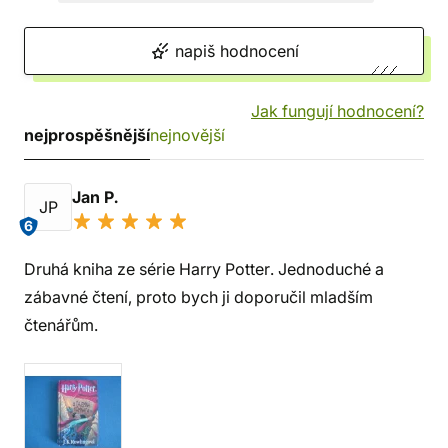
napiš hodnocení
Jak fungují hodnocení?
nejprospěšnější
nejnovější
Jan P.
JP
6
Druhá kniha ze série Harry Potter. Jednoduché a
zábavné čtení, proto bych ji doporučil mladším
čtenářům.