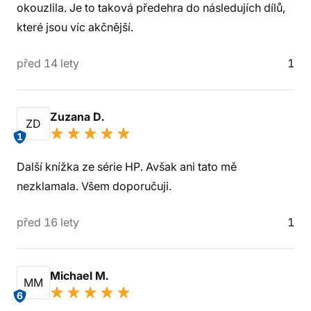
okouzlila. Je to taková předehra do následujích dílů,
které jsou víc akčnější.
před 14 lety
1
Zuzana D.
ZD
1
Další knížka ze série HP. Avšak ani tato mě
nezklamala. Všem doporučuji.
před 16 lety
1
Michael M.
MM
6