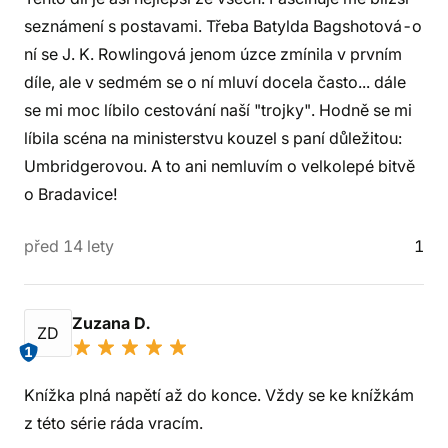
seznámení s postavami. Třeba Batylda Bagshotová-o
ní se J. K. Rowlingová jenom úzce zmínila v prvním
díle, ale v sedmém se o ní mluví docela často... dále
se mi moc líbilo cestování naší "trojky". Hodně se mi
líbila scéna na ministerstvu kouzel s paní důležitou:
Umbridgerovou. A to ani nemluvím o velkolepé bitvě
o Bradavice!
před 14 lety
1
Zuzana D.
ZD
1
Knížka plná napětí až do konce. Vždy se ke knížkám
z této série ráda vracím.