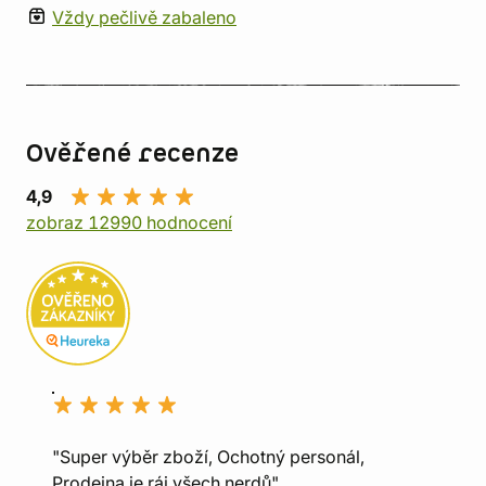
Vždy pečlivě zabaleno
Ověřené recenze
4,9
zobraz 12990 hodnocení
"Super výběr zboží, Ochotný personál,
Prodejna je ráj všech nerdů"