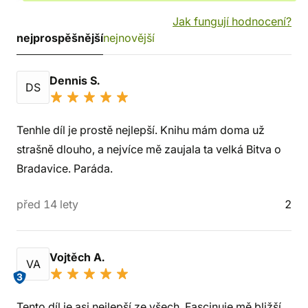
Jak fungují hodnocení?
nejprospěšnější
nejnovější
Dennis S.
DS
Tenhle díl je prostě nejlepší. Knihu mám doma už
strašně dlouho, a nejvíce mě zaujala ta velká Bitva o
Bradavice. Paráda.
před 14 lety
2
Vojtěch A.
VA
3
Tento díl je asi nejlepší ze všech. Fascinuje mě bližší