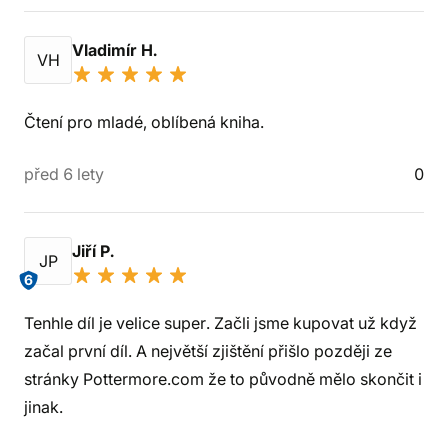
Vladimír H.
VH
Čtení pro mladé, oblíbená kniha.
před 6 lety
0
Jiří P.
JP
6
Tenhle díl je velice super. Začli jsme kupovat už když
začal první díl. A největší zjištění přišlo později ze
stránky Pottermore.com že to původně mělo skončit i
jinak.