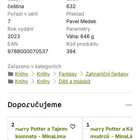
čeština
632
Pořadí v sérii
Překlad
7
Pavel Medek
Rok vydání
Parametry
2023
Váha: 646 g
EAN
Kód produktu
9788000070537
394
Zařazeno v kategoriích
Knihy
Knihy
Fantasy
Zahraniční fantasy
Knihy
Knihy
Děti a mládež
Doporučujeme
2
1
Harry Potter a Tajemná
Harry Potter a Kám
komnata - MinaLima
mudrců - MinaLima