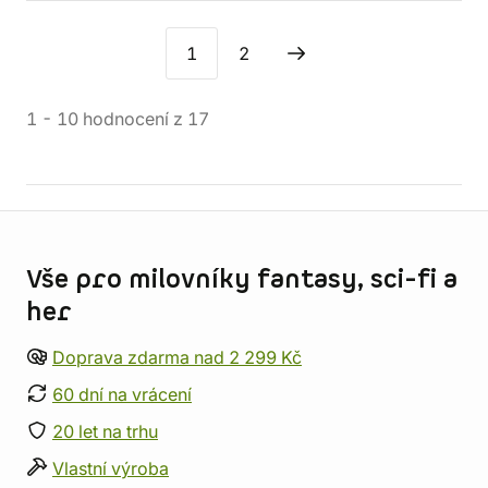
1
2
1
-
10
hodnocení
z
17
Informace o obchodu
Vše pro milovníky fantasy, sci-fi a
her
Doprava zdarma nad 2 299 Kč
60 dní na vrácení
20 let na trhu
Vlastní výroba