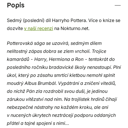
Popis
Sedmý (poslední) díl Harryho Pottera. Více o knize se
dozvíte
v naší recenzi
na Nokturno.net.
Potterovská sága se uzavírá, sedmým dílem
nelítostný zápas dobra se zlem vrcholí. Trojice
kamarádů - Harry, Hermiona a Ron - tentokrát do
posledního ročníku bradavické školy nenastoupí. Plní
úkol, který po zásahu smrtící kletbou nemohl splnit
moudrý Albus Brumbál. Vypátrání a zničení viteálů,
do nichž Pán zla rozdrobil svou duši, je jedinou
zárukou vítězství nad ním. Na trojlístek hrdinů číhají
nebezpečné nástrahy na každém kroku, ale ani
v nucených úkrytech neztrácejí podporu oddaných
přátel a tajné spojení s nimi…