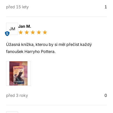
před 15 lety
1
Jan M.
JM
5
Úžasná knížka, kterou by si měl přečíst každý
fanoušek Harryho Pottera.
před 3 roky
0