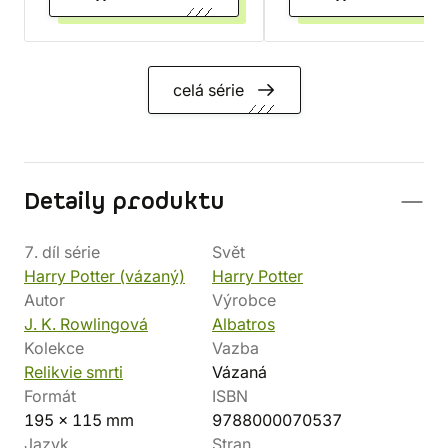
celá série
Detaily produktu
7. díl série
Svět
Harry Potter (vázaný)
Harry Potter
Autor
Výrobce
J. K. Rowlingová
Albatros
Kolekce
Vazba
Relikvie smrti
Vázaná
Formát
ISBN
195 x 115 mm
9788000070537
Jazyk
Stran