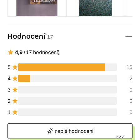
Hodnocení
17
4,9
(17 hodnocení)
5
15
4
2
3
0
2
0
1
0
napiš hodnocení