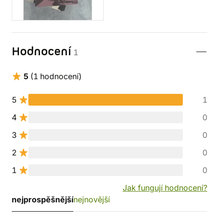
Hodnocení
1
5
(1 hodnocení)
5
1
4
0
3
0
2
0
1
0
Jak fungují hodnocení?
nejprospěšnější
nejnovější