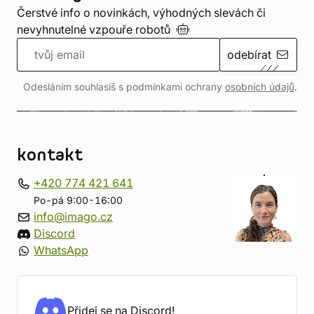
Čerstvé info o novinkách, výhodných slevách či
nevyhnutelné vzpouře
robotů
odebírat
Odesláním souhlasíš s podmínkami ochrany
osobních údajů
.
kontakt
+420 774 421 641
Po-pá 9:00-16:00
info@imago.cz
Discord
WhatsApp
Přidej se na Discord!