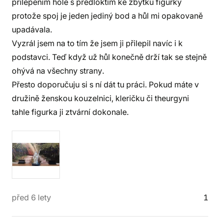
přilepením hole s předloktím ke zbytku figurky
protože spoj je jeden jediný bod a hůl mi opakovaně
upadávala.
Vyzrál jsem na to tím že jsem ji přilepil navíc i k
podstavci. Teď když už hůl konečně drží tak se stejně
ohývá na všechny strany.
Přesto doporučuju si s ní dát tu práci. Pokud máte v
družině ženskou kouzelnici, kleričku či theurgyni
tahle figurka ji ztvární dokonale.
před 6 lety
1