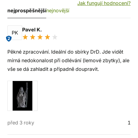
Jak fungují hodnocení?
nejprospěšnější
nejnovější
Pavel K.
PK
2
Pěkné zpracování. Ideální do sbírky DrD. Jde vidět
mírná nedokonalost při odlévání (lemové zbytky), ale
vše se dá zahladit a případně doupravit.
před 3 roky
1