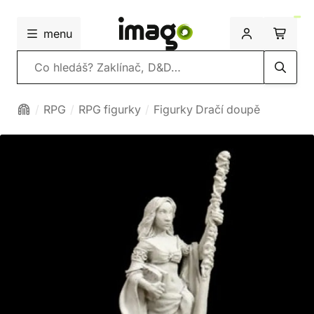
menu
Vyhledávání
RPG
RPG figurky
Figurky Dračí doupě