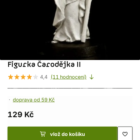
Figurka Čarodějka II
4,4
(11 hodnocení)
doprava od 59 Kč
129 Kč
vlož do košíku