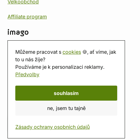
Velkoobchod
Affiliate program
imago
Kontakt
Můžeme pracovat s
cookies
🍪, ať víme, jak
Prodejna
to u nás žije?
Herna
Používáme je k personalizaci reklamy.
O nás
Předvolby
Hodnocení obchodu
Dárkové poukazy
Kalendář
souhlasím
imago.blog
ne, jsem tu tajně
Zásady ochrany osobních údajů