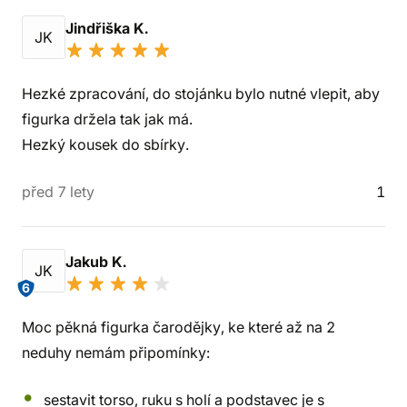
Jindřiška K.
JK
Hezké zpracování, do stojánku bylo nutné vlepit, aby
figurka držela tak jak má.
Hezký kousek do sbírky.
před 7 lety
1
Jakub K.
JK
6
Moc pěkná figurka čarodějky, ke které až na 2
neduhy nemám připomínky:
sestavit torso, ruku s holí a podstavec je s