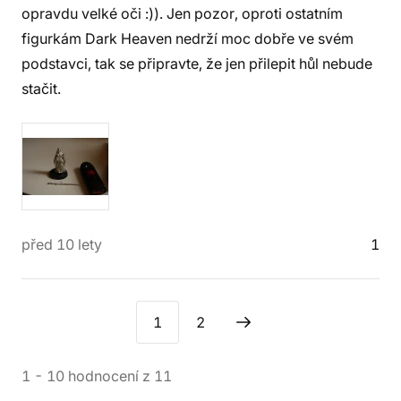
opravdu velké oči :)). Jen pozor, oproti ostatním
figurkám Dark Heaven nedrží moc dobře ve svém
podstavci, tak se připravte, že jen přilepit hůl nebude
stačit.
před 10 lety
1
1
2
1
-
10
hodnocení
z
11