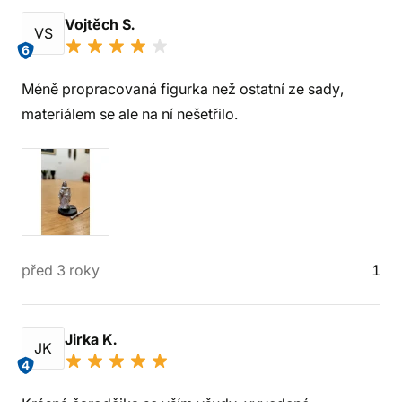
Vojtěch S.
VS
6
Méně propracovaná figurka než ostatní ze sady,
materiálem se ale na ní nešetřilo.
před 3 roky
1
Jirka K.
JK
4