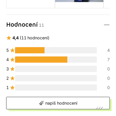
Hodnocení
11
4,4
(11 hodnocení)
5
4
4
7
3
0
2
0
1
0
napiš hodnocení