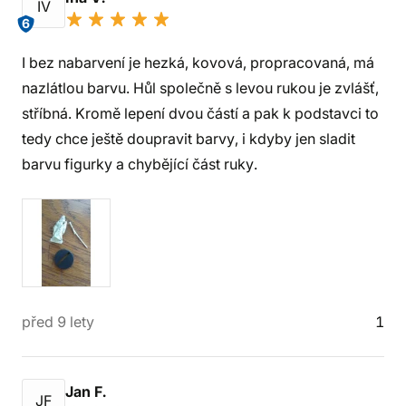
IV
6
I bez nabarvení je hezká, kovová, propracovaná, má
nazlátlou barvu. Hůl společně s levou rukou je zvlášť,
stříbná. Kromě lepení dvou částí a pak k podstavci to
tedy chce ještě doupravit barvy, i kdyby jen sladit
barvu figurky a chybějící část ruky.
před 9 lety
1
Jan F.
JF