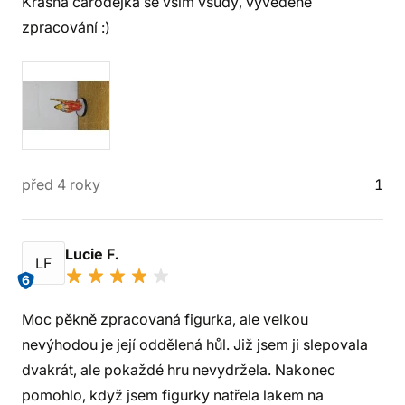
Krásná čarodějka se vším všudy, vyvedené
zpracování :)
před 4 roky
1
Lucie F.
LF
6
Moc pěkně zpracovaná figurka, ale velkou
nevýhodou je její oddělená hůl. Již jsem ji slepovala
dvakrát, ale pokaždé hru nevydržela. Nakonec
pomohlo, když jsem figurky natřela lakem na