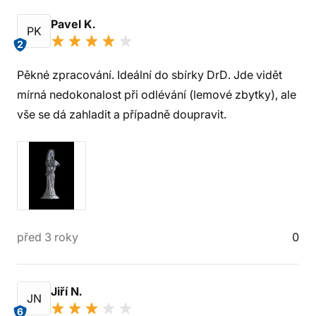
Pavel K.
PK
2
Pěkné zpracování. Ideální do sbírky DrD. Jde vidět
mírná nedokonalost při odlévání (lemové zbytky), ale
vše se dá zahladit a případně doupravit.
před 3 roky
0
Jiří N.
JN
6