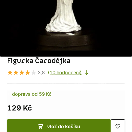
Figurka Čarodějka
3,8
(10 hodnocení)
doprava od 59 Kč
129 Kč
vlož do košíku