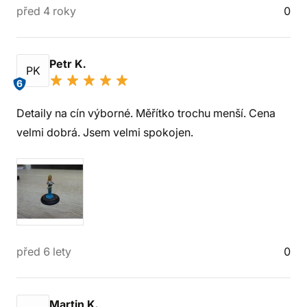
před 4 roky
0
Petr K.
PK
6
Detaily na cín výborné. Měřítko trochu menší. Cena
velmi dobrá. Jsem velmi spokojen.
před 6 lety
0
Martin K.