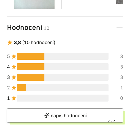
Hodnocení
10
3,8
(10 hodnocení)
5
3
4
3
3
3
2
1
1
0
napiš hodnocení