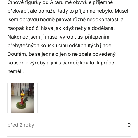
Cínové figurky od Altaru mě obvykle příjemně
překvapí, ale bohužel tady to příjemné nebylo. Musel
jsem opravdu hodně pilovat různé nedokonalosti a
naopak kočičí hlava jak když nebyla dodělaná.
Nakonec jsem jí musel vyrobit uši přilepením
přebytečných kousků cínu odštípnutých jinde.
Doufám, že se jednalo jen o ne zcela povedený
kousek z výroby a jiní s čarodějkou tolik práce
neměli.
před 2 roky
0