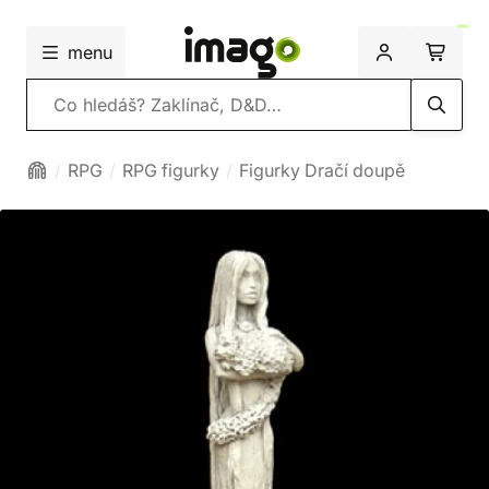
menu
Vyhledávání
RPG
RPG figurky
Figurky Dračí doupě