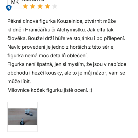
MK
6
Pěkná cínová figurka Kouzelnice, ztvárnit může
klidně i Hraničářku či Alchymistku. Jak elfa tak
člověka. Boužel drží hůře ve stojánku i po přilepení.
Navíc provedení je jedno z horších z této série,
figurka nemá moc detailů oblečení.
Figurka není špatná, jen si myslím, že jsou v nabídce
obchodu i hezčí kousky, ale to je můj názor, vám se
může líbit.
Milovnice koček figurku jistě ocení. :)