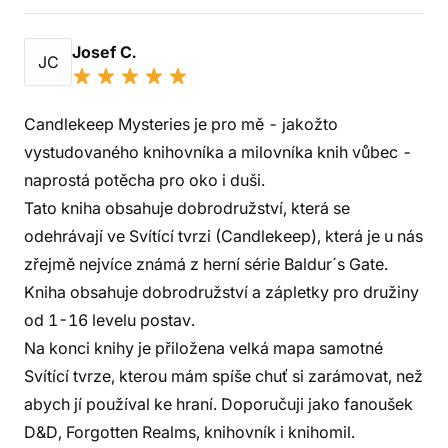
Josef C.
JC
Candlekeep Mysteries je pro mě - jakožto
vystudovaného knihovníka a milovníka knih vůbec -
naprostá potěcha pro oko i duši.
Tato kniha obsahuje dobrodružství, která se
odehrávají ve Svítící tvrzi (Candlekeep), která je u nás
zřejmě nejvíce známá z herní série Baldur´s Gate.
Kniha obsahuje dobrodružství a zápletky pro družiny
od 1-16 levelu postav.
Na konci knihy je přiložena velká mapa samotné
Svítící tvrze, kterou mám spíše chuť si zarámovat, než
abych jí používal ke hraní. Doporučuji jako fanoušek
D&D, Forgotten Realms, knihovník i knihomil.