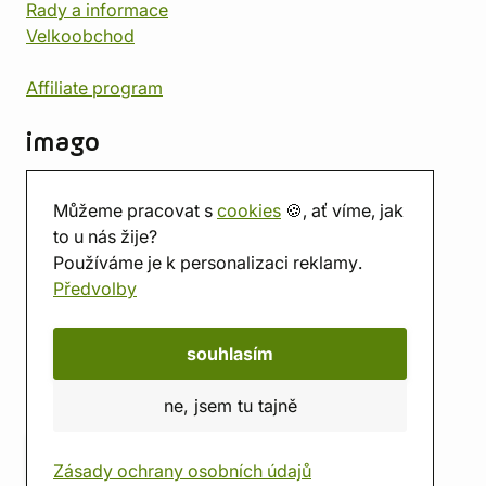
Rady a informace
Velkoobchod
Affiliate program
imago
Kontakt
Můžeme pracovat s
cookies
🍪, ať víme, jak
Prodejna
to u nás žije?
Herna
Používáme je k personalizaci reklamy.
O nás
Předvolby
Hodnocení obchodu
Dárkové poukazy
Kalendář
souhlasím
imago.blog
ne, jsem tu tajně
Zásady ochrany osobních údajů