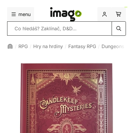
menu
Vyhledávání
RPG
Hry na hrdiny
Fantasy RPG
Dungeons and