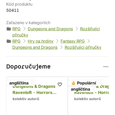
Kód produktu
50411
Zařazeno v kategoriích
RPG
Dungeons and Dragons
Rozšiřující
příručky
RPG
Hry na hrdiny
Fantasy RPG
Dungeons and Dragons
Rozšiřující příručky
Doporučujeme
angličtina
Populární
Dungeons & Dragons:
Dungeons & Dragon
angličtina
Ravenloft - Horrors
Ravenloft - Horrors
Within (alternative
Within
kolektiv autorů
kolektiv autorů
cover)