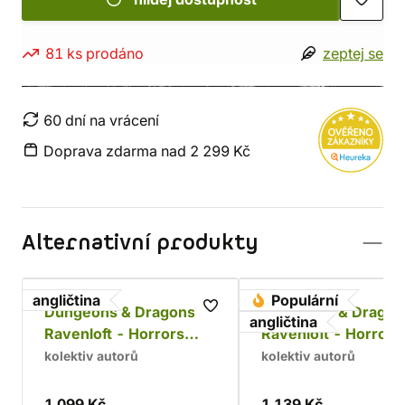
81 ks prodáno
zeptej se
60 dní na vrácení
Doprava zdarma nad 2 299 Kč
Alternativní produkty
angličtina
Populární
Dungeons & Dragons:
Dungeons & Dragon
angličtina
Ravenloft - Horrors
Ravenloft - Horrors
Within (alternative
Within
kolektiv autorů
kolektiv autorů
cover)
1 099 Kč
1 139 Kč