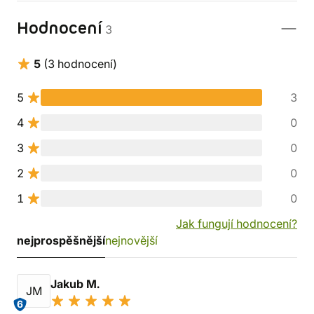
Hodnocení
3
5
(3 hodnocení)
5
3
4
0
3
0
2
0
1
0
Jak fungují hodnocení?
nejprospěšnější
nejnovější
Jakub M.
JM
6