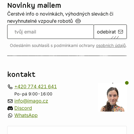
Novinky mailem
Čerstvé info o novinkách, výhodných slevách či
nevyhnutelné vzpouře
robotů
odebírat
Odesláním souhlasíš s podmínkami ochrany
osobních údajů
.
kontakt
+420 774 421 641
Po-pá 9:00-16:00
info@imago.cz
Discord
WhatsApp