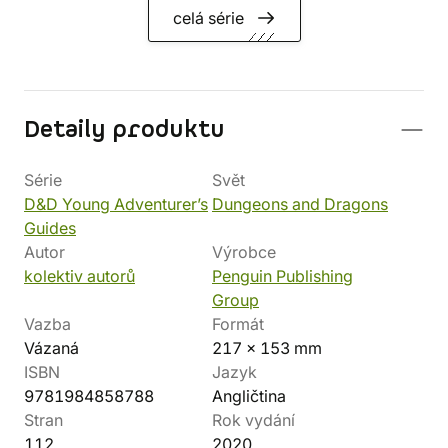
celá série
Detaily produktu
Série
Svět
D&D Young Adventurer’s
Dungeons and Dragons
Guides
Autor
Výrobce
kolektiv autorů
Penguin Publishing
Group
Vazba
Formát
Vázaná
217 x 153 mm
ISBN
Jazyk
9781984858788
Angličtina
Stran
Rok vydání
112
2020