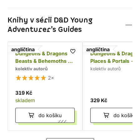
Knihy v sérii D&D Young
Adventurer’s Guides
angličtina
angličtina
Dungeons & Dragons:
Dungeons & Dragon
Beasts & Behemoths -
Places & Portals - A
A Young Adventurer's
Young Adventurer'
kolektiv autorů
kolektiv autorů
Guide
Guide
2×
319 Kč
skladem
329 Kč
do košíku
do košíku