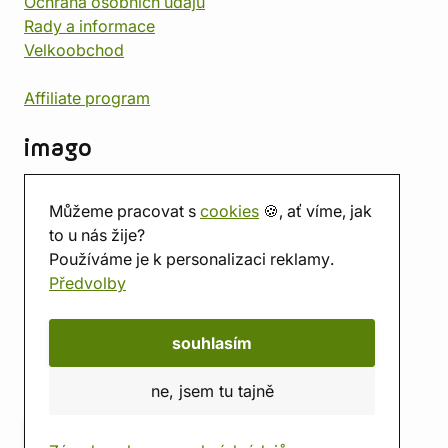
Ochrana osobních údajů
Rady a informace
Velkoobchod
Affiliate program
imago
Kontakt
Můžeme pracovat s
cookies
🍪, ať víme, jak
Prodejna
to u nás žije?
Herna
Používáme je k personalizaci reklamy.
O nás
Předvolby
Hodnocení obchodu
Dárkové poukazy
Kalendář
souhlasím
imago.blog
ne, jsem tu tajně