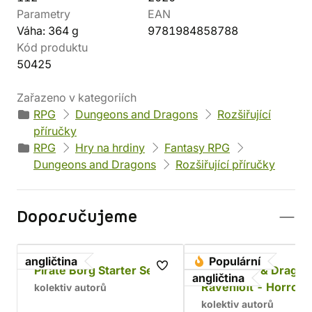
Parametry
EAN
Váha: 364 g
9781984858788
Kód produktu
50425
Zařazeno v kategoriích
RPG
Dungeons and Dragons
Rozšiřující
příručky
RPG
Hry na hrdiny
Fantasy RPG
Dungeons and Dragons
Rozšiřující příručky
Doporučujeme
angličtina
Populární
Pirate Borg Starter Set
Dungeons & Dragon
angličtina
Ravenloft - Horrors
kolektiv autorů
Within
kolektiv autorů