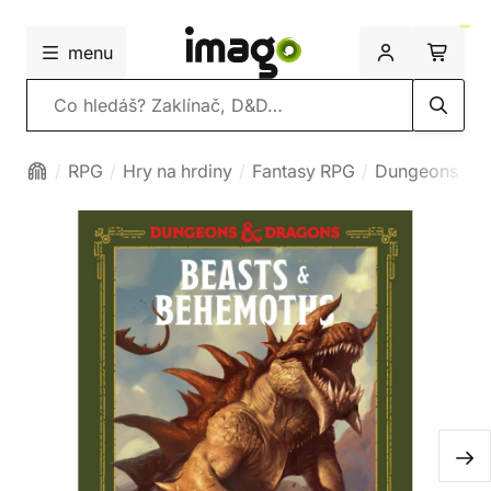
menu
Vyhledávání
RPG
Hry na hrdiny
Fantasy RPG
Dungeons and