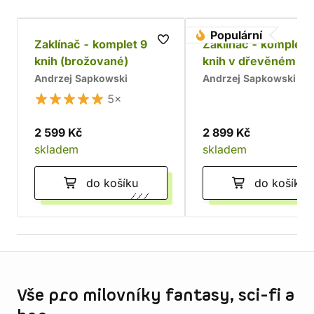
Populární
Zaklínač - komplet 9
Zaklínač - komplet 
knih (brožované)
knih v dřevěném bo
Chrám
Andrzej Sapkowski
Andrzej Sapkowski
5×
2 599 Kč
2 899 Kč
skladem
skladem
do košíku
do košíku
Informace o obchodu
Vše pro milovníky fantasy, sci-fi a