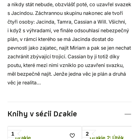
a nikdy stát nebude, obzvlášť poté, co uzavřel svazek
s Jacindou. Záchrannou skupinu nakonec ale tvoří
čtyři osoby: Jacinda, Tamra, Cassian a Will. Všichni,
i když s výhradami, ve finále odsouhlasí nebezpečný
plán, v rámci kterého se má Jacinda dostat do
pevnosti jako zajatec, najít Miriam a pak se jen nechat
zachránit zbývající trojicí. Cassian by ji totiž díky
poutu, které mezi nimi vzniklo po uzavření svazku,
měl bezpečně najít. Jenže jedna věc je plán a druhá
věc je realita…
Knihy v sérii Drakie
1
2
Drakie
Drakie 2: Útěk