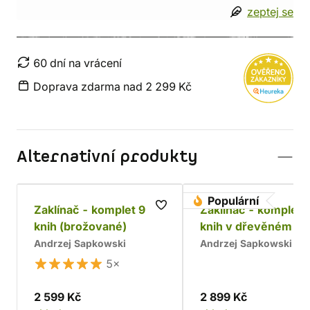
zeptej se
60 dní na vrácení
Doprava zdarma nad 2 299 Kč
Alternativní produkty
Populární
Zaklínač - komplet 9
Zaklínač - komplet 
knih (brožované)
knih v dřevěném bo
Chrám
Andrzej Sapkowski
Andrzej Sapkowski
5×
2 599 Kč
2 899 Kč