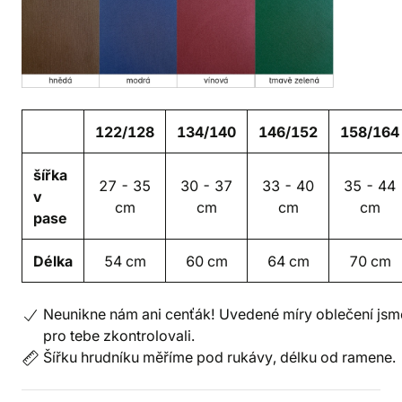
122/128
134/140
146/152
158/164
šířka
27 - 35
30 - 37
33 - 40
35 - 44
v
cm
cm
cm
cm
pase
Délka
54 cm
60 cm
64 cm
70 cm
Neunikne nám ani cenťák! Uvedené míry oblečení jsm
pro tebe zkontrolovali.
Šířku hrudníku měříme pod rukávy, délku od ramene.