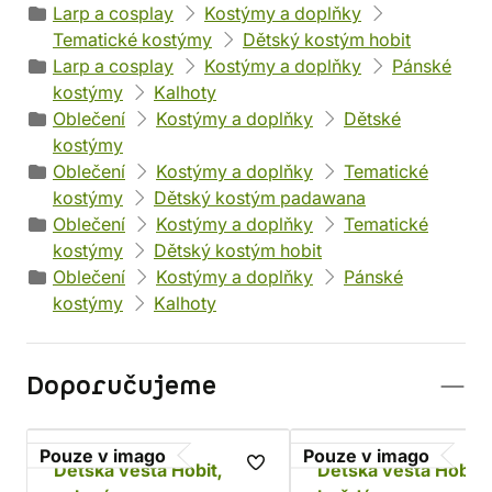
Larp a cosplay
Kostýmy a doplňky
Tematické kostýmy
Dětský kostým hobit
Larp a cosplay
Kostýmy a doplňky
Pánské
kostýmy
Kalhoty
Oblečení
Kostýmy a doplňky
Dětské
kostýmy
Oblečení
Kostýmy a doplňky
Tematické
kostýmy
Dětský kostým padawana
Oblečení
Kostýmy a doplňky
Tematické
kostýmy
Dětský kostým hobit
Oblečení
Kostýmy a doplňky
Pánské
kostýmy
Kalhoty
Doporučujeme
Pouze v imago
Pouze v imago
Dětská vesta Hobit,
Dětská vesta Hobit,