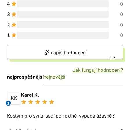
4
0
3
0
2
0
1
0
napiš hodnocení
Jak fungují hodnocení?
nejprospěšnější
nejnovější
Karel K.
KK
1
Kostým pro syna, sedí perfektně, vypadá úžasně :)