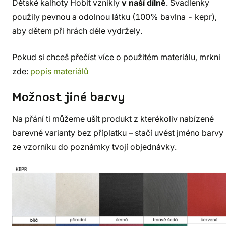
Dětské kalhoty Hobit vznikly
v naší dílně
. Švadlenky
použily pevnou a odolnou látku (100% bavlna - kepr),
aby dětem při hrách déle vydržely.
Pokud si chceš přečíst více o použitém materiálu, mrkni
zde:
popis materiálů
Možnost jiné barvy
Na přání ti můžeme ušít produkt z kterékoliv nabízené
barevné varianty bez příplatku – stačí uvést jméno barvy
ze vzorníku do poznámky tvojí objednávky.