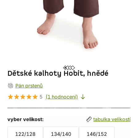
Dětské kalhoty Hobit, hnědé
Pán prstenů
5
(1 hodnocení)
vyber velikost:
tabulka velikostí
122/128
134/140
146/152