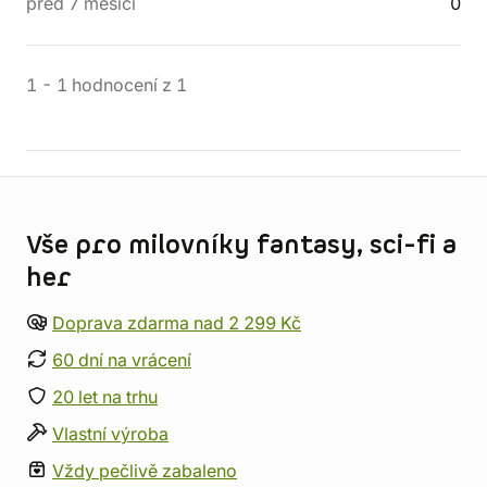
před 7 měsíci
0
1
-
1
hodnocení
z
1
Informace o obchodu
Vše pro milovníky fantasy, sci-fi a
her
Doprava zdarma nad 2 299 Kč
60 dní na vrácení
20 let na trhu
Vlastní výroba
Vždy pečlivě zabaleno