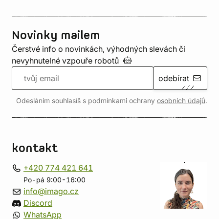
Novinky mailem
Čerstvé info o novinkách, výhodných slevách či
nevyhnutelné vzpouře
robotů
odebírat
Odesláním souhlasíš s podmínkami ochrany
osobních údajů
.
kontakt
+420 774 421 641
Po-pá 9:00-16:00
info@imago.cz
Discord
WhatsApp