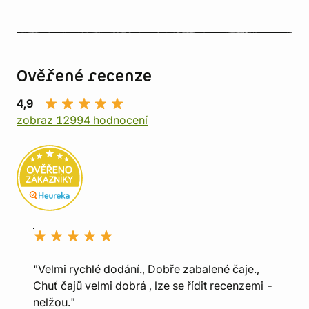
Ověřené recenze
4,9
zobraz 12994 hodnocení
"Velmi rychlé dodání., Dobře zabalené čaje.,
Chuť čajů velmi dobrá , lze se řídit recenzemi -
nelžou."