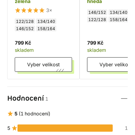
zelená
hnědá
3×
146/152
134/140
122/128
158/164
122/128
134/140
146/152
158/164
799 Kč
799 Kč
skladem
skladem
Vyber velikost
Vyber velikost
Hodnocení
1
5
(1 hodnocení)
5
1