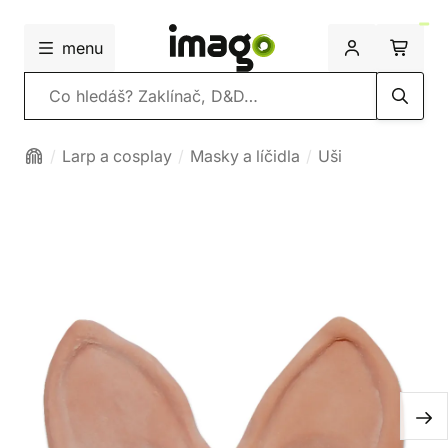
menu
Vyhledávání
Larp a cosplay
Masky a líčidla
Uši