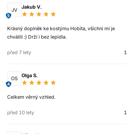
Jakub V.
JV
5
Krásný doplněk ke kostýmu Hobita, všichni mi je
chválili :) Drží i bez lepidla.
před 7 lety
1
Olga S.
OS
4
Celkem věrný vzhled.
před 10 lety
1