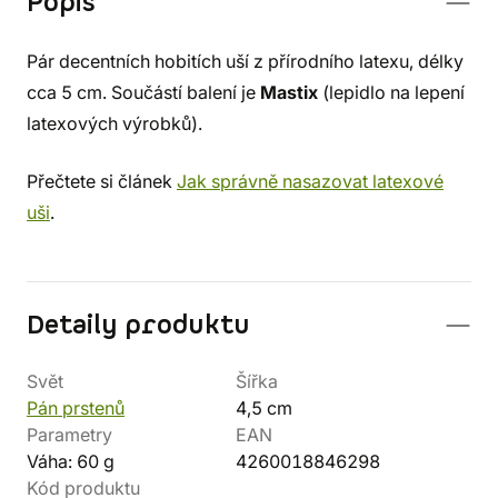
Popis
Pár decentních hobitích uší z přírodního latexu, délky
cca 5 cm. Součástí balení je
Mastix
(lepidlo na lepení
latexových výrobků).
Přečtete si článek
Jak správně nasazovat latexové
uši
.
Detaily produktu
Svět
Šířka
Pán prstenů
4,5 cm
Parametry
EAN
Váha: 60 g
4260018846298
Kód produktu