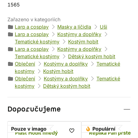
1565
Zařazeno v kategoriích
Larp a cosplay
Masky a líčidla
Uši
Larp a cosplay
Kostýmy a doplňky
Tematické kostýmy
Kostým hobit
Larp a cosplay
Kostýmy a doplňky
Tematické kostýmy
Dětský kostým hobit
Oblečení
Kostýmy a doplňky
Tematické
kostýmy
Kostým hobit
Oblečení
Kostýmy a doplňky
Tematické
kostýmy
Dětský kostým hobit
Doporučujeme
Pouze v imago
Populární
Plášť Hobit hnědý
Replika Pán prstenů