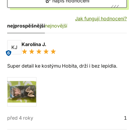
napiš hodnocení
Jak fungují hodnocení?
nejprospěšnější
nejnovější
Karolína J.
KJ
6
Super detail ke kostýmu Hobita, drží i bez lepidla.
před 4 roky
1