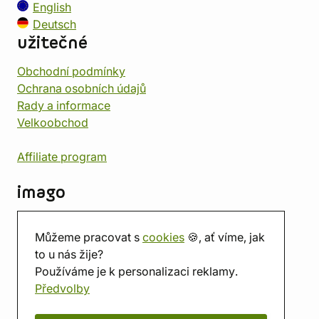
English
Deutsch
užitečné
Obchodní podmínky
Ochrana osobních údajů
Rady a informace
Velkoobchod
Affiliate program
imago
Kontakt
Můžeme pracovat s
cookies
🍪, ať víme, jak
Prodejna
to u nás žije?
Herna
Používáme je k personalizaci reklamy.
O nás
Předvolby
Hodnocení obchodu
Dárkové poukazy