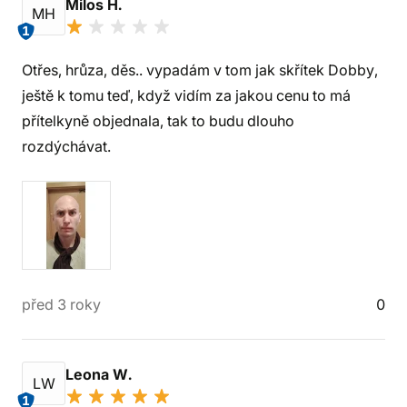
Milos H.
MH
1
Otřes, hrůza, děs.. vypadám v tom jak skřítek Dobby,
ještě k tomu teď, když vidím za jakou cenu to má
přítelkyně objednala, tak to budu dlouho
rozdýchávat.
před 3 roky
0
Leona W.
LW
1