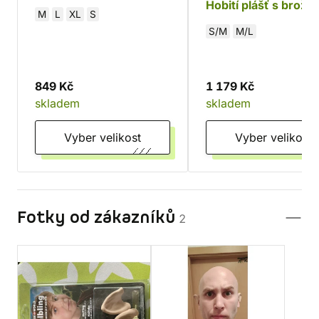
Hobití plášť s broží
M
L
XL
S
S/M
M/L
849 Kč
1 179 Kč
skladem
skladem
Vyber velikost
Vyber velikost
Fotky od zákazníků
2