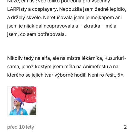
Nuže, elfí uši; věc toliko potřebná pro všechny
LARPisty a cosplayery. Nepoužila jsem žádné lepidlo,
a držely skvěle. Neretušovala jsem je mejkapem ani
jsem je nijak dál neupravovala a - zkrátka - měla
jsem, co sem potřebovala.
Nikoliv tedy na elfa, ale na mistra lékárníka, Kusuriuri-
sama, jehož kostým jsem měla na Animefestu a na
kterého se jejich tvar výborně hodil! Není ro řešit, 5*.
před 10 lety
2