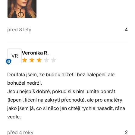
před 8 lety
4
Veronika R.
VR
6
Doufala jsem, že budou držet i bez nalepení, ale
bohužel nedrží.
Jsou nejspíš dobré, pokud si s nimi umíte pohrát
(lepení, líčení na zakrytí přechodu), ale pro amatéry
jako jsem já, co si něco jen chtějí rychle nasadit, rána
vedle.
před 4 roky
2