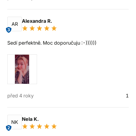
Alexandra R.
AR
3
Sedí perfektně. Moc doporučuju :-))))))
před 4 roky
1
Nela K.
NK
2