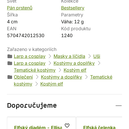
Svět
Kolekce
Pán prstenů
Bestsellery
Šířka
Parametry
4 cm
Váha: 12 g
EAN
Kód produktu
5704742012530
1240
Zařazeno v kategoriích
Larp a cosplay
Masky a líčidla
Uši
Larp a cosplay
Kostýmy a doplňky
Tematické kostýmy
Kostým elf
Oblečení
Kostýmy a doplňky
Tematické
kostýmy
Kostým elf
Doporučujeme
Elfský diadém - Ellisar
Elfská čelenka