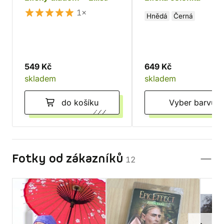
1×
Hnědá
Černá
549 Kč
649 Kč
skladem
skladem
do košíku
Vyber barvu
Fotky od zákazníků
12