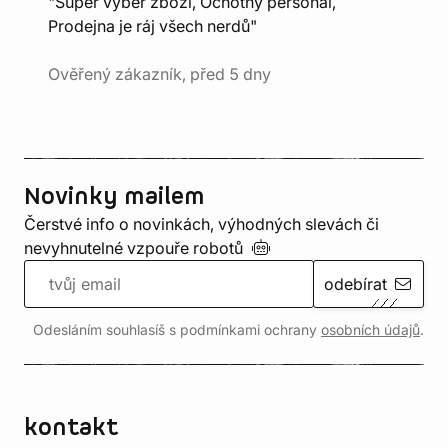
"Super výběr zboží, Ochotný personál,
Prodejna je ráj všech nerdů"
Ověřený zákazník, před 5 dny
Novinky mailem
Čerstvé info o novinkách, výhodných slevách či
nevyhnutelné vzpouře
robotů
odebírat
Odesláním souhlasíš s podmínkami ochrany
osobních údajů
.
kontakt