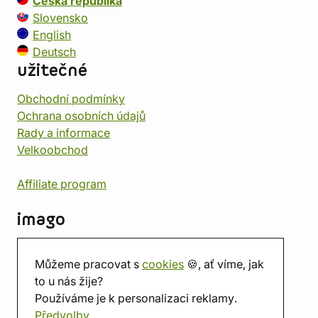
Česká republika
Slovensko
English
Deutsch
užitečné
Obchodní podmínky
Ochrana osobních údajů
Rady a informace
Velkoobchod
Affiliate program
imago
Kontakt
Můžeme pracovat s
cookies
🍪, ať víme, jak
Prodejna
to u nás žije?
Herna
Používáme je k personalizaci reklamy.
O nás
Předvolby
Hodnocení obchodu