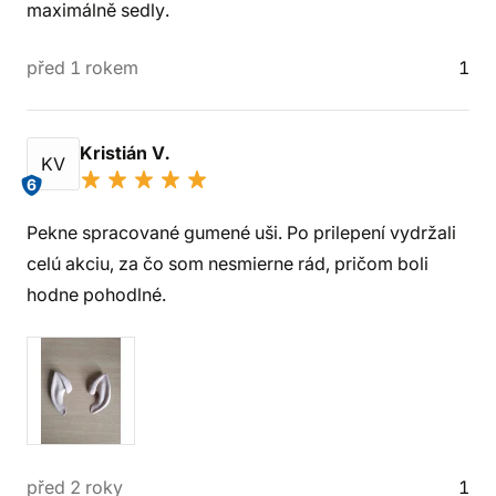
maximálně sedly.
před 1 rokem
1
Kristián V.
KV
6
Pekne spracované gumené uši. Po prilepení vydržali
celú akciu, za čo som nesmierne rád, pričom boli
hodne pohodlné.
před 2 roky
1