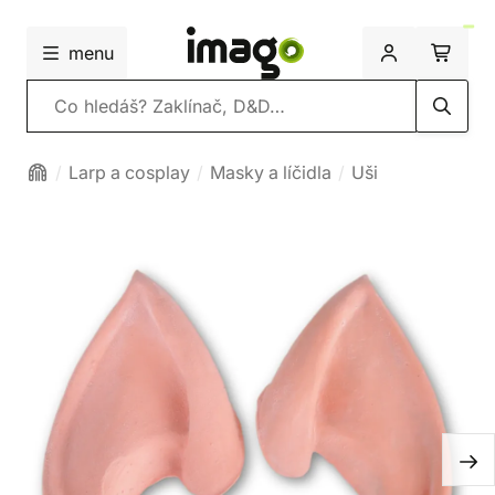
menu
Vyhledávání
Larp a cosplay
Masky a líčidla
Uši