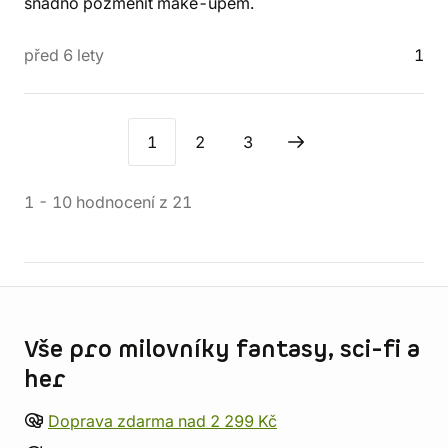
snadno pozměnit make-upem.
před 6 lety
1
1
2
3
1
-
10
hodnocení
z
21
Informace o obchodu
Vše pro milovníky fantasy, sci-fi a
her
Doprava zdarma nad 2 299 Kč