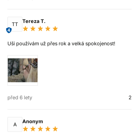
Tereza T.
TT
4
Uši používám už přes rok a velká spokojenost!
před 6 lety
2
Anonym
A