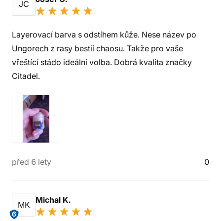
JC
Layerovací barva s odstíhem kůže. Nese název po
Ungorech z rasy bestií chaosu. Takže pro vaše
vřeštící stádo ideální volba. Dobrá kvalita značky
Citadel.
před 6 lety
0
Michal K.
MK
6