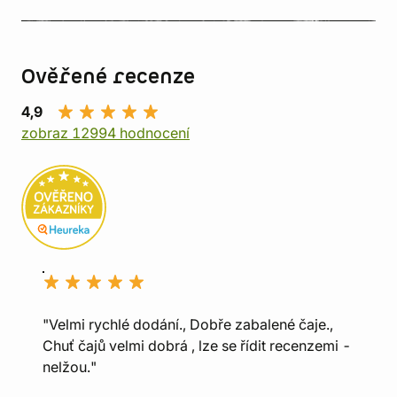
Ověřené recenze
4,9
zobraz 12994 hodnocení
"Velmi rychlé dodání., Dobře zabalené čaje.,
Chuť čajů velmi dobrá , lze se řídit recenzemi -
nelžou."