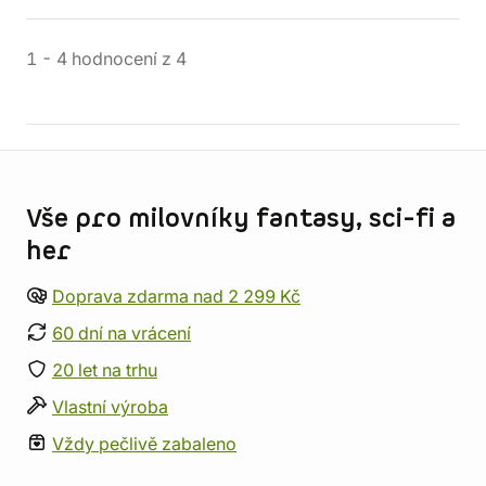
1
-
4
hodnocení
z
4
Informace o obchodu
Vše pro milovníky fantasy, sci-fi a
her
Doprava zdarma nad 2 299 Kč
60 dní na vrácení
20 let na trhu
Vlastní výroba
Vždy pečlivě zabaleno