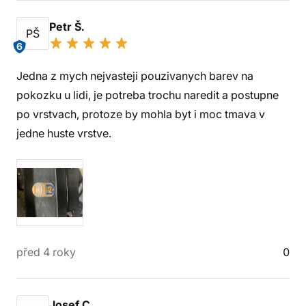
Petr Š.
PŠ
6
Jedna z mych nejvasteji pouzivanych barev na
pokozku u lidi, je potreba trochu naredit a postupne
po vrstvach, protoze by mohla byt i moc tmava v
jedne huste vrstve.
před 4 roky
0
Josef C.