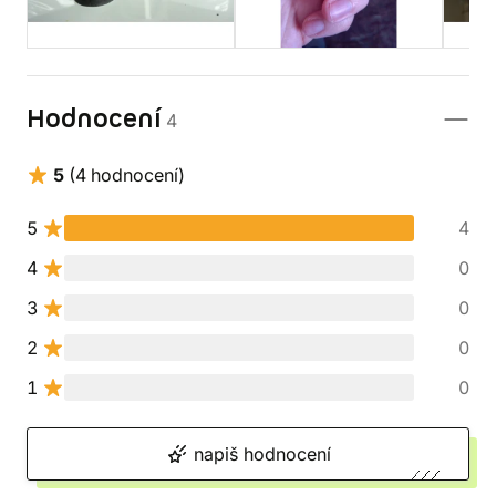
Hodnocení
4
5
(4 hodnocení)
5
4
4
0
3
0
2
0
1
0
napiš hodnocení