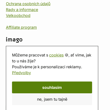
Ochrana osobních údajů
Rady a informace
Velkoobchod
Affiliate program
imago
Kontakt
Můžeme pracovat s
cookies
🍪, ať víme, jak
Prodejna
to u nás žije?
Herna
Používáme je k personalizaci reklamy.
O nás
Předvolby
Hodnocení obchodu
Dárkové poukazy
Kalendář
souhlasím
imago.blog
ne, jsem tu tajně