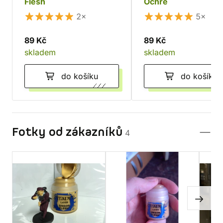
Flesh
Ochre
2×
5×
89 Kč
89 Kč
skladem
skladem
do košíku
do košíku
Fotky od zákazníků
4