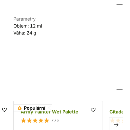
Parametry
Objem: 12 ml
Váha: 24 g
Populární
sh
Army Painter Wet Palette
Citadel 
77×