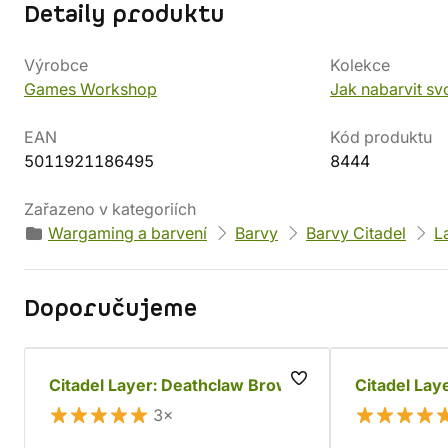
Detaily produktu
Výrobce
Kolekce
Games Workshop
Jak nabarvit sv
EAN
Kód produktu
5011921186495
8444
Zařazeno v kategoriích
Wargaming a barvení
Barvy
Barvy Citadel
L
Doporučujeme
Citadel Layer: Deathclaw Brown
Citadel Lay
3×