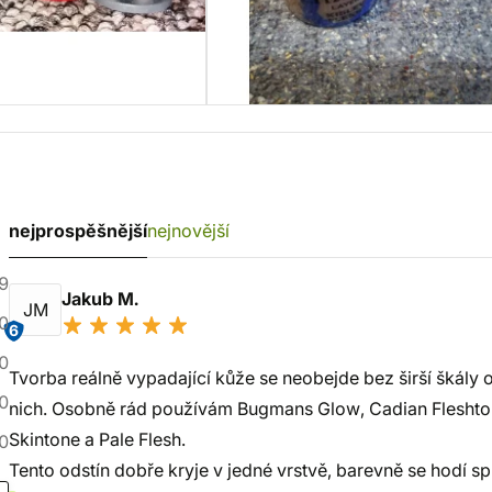
nejprospěšnější
nejnovější
9
Jakub M.
JM
0
6
0
Tvorba reálně vypadající kůže se neobejde bez širší škály o
0
nich. Osobně rád používám Bugmans Glow, Cadian Fleshtone
Skintone a Pale Flesh.
0
Tento odstín dobře kryje v jedné vrstvě, barevně se hodí sp