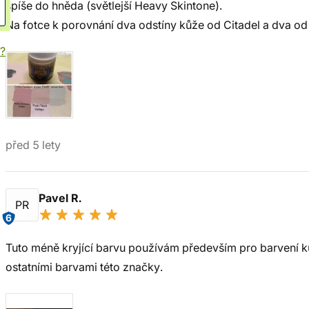
spíše do hněda (světlejší Heavy Skintone).
Na fotce k porovnání dva odstíny kůže od Citadel a dva od 
í?
před 5 lety
Pavel R.
PR
6
Tuto méně kryjící barvu používám především pro barvení k
ostatními barvami této značky.