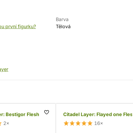
Barva
ou první figurku?
Tělová
ayer
er: Bestigor Flesh
Citadel Layer: Flayed one Fle
2×
16×