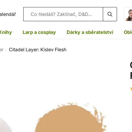
Vyhledávání
alendář
Knihy
Larp a cosplay
Dárky a sběratelství
Obl
er
Citadel Layer: Kislev Flesh