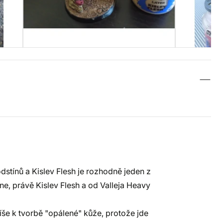
dstínů a Kislev Flesh je rozhodně jeden z
, právě Kislev Flesh a od Valleja Heavy
íše k tvorbě "opálené" kůže, protože jde