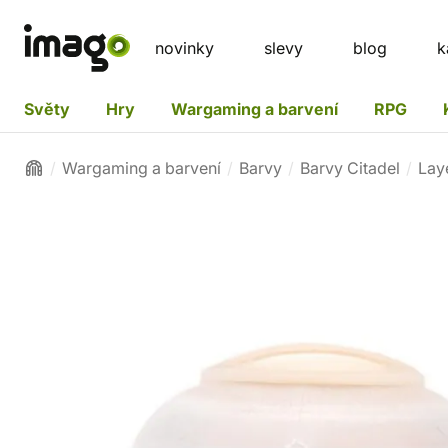
novinky
slevy
blog
k
Světy
Hry
Wargaming a barvení
RPG
Wargaming a barvení
Barvy
Barvy Citadel
Lay