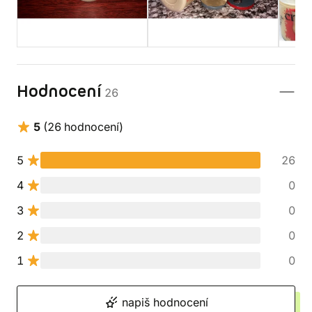
Hodnocení
26
5
(26 hodnocení)
5
26
4
0
3
0
2
0
1
0
napiš hodnocení