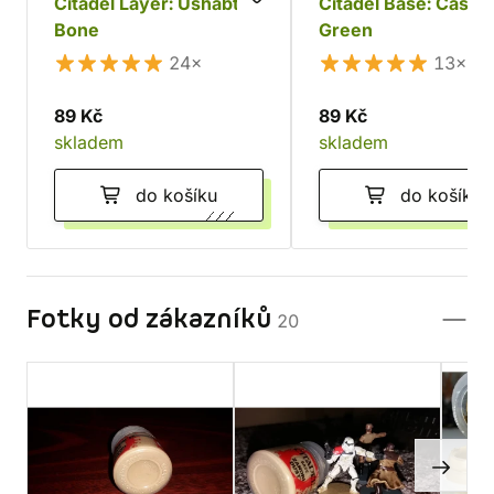
Citadel Layer: Ushabti
Citadel Base: Castel
Bone
Green
24×
13×
89 Kč
89 Kč
skladem
skladem
do košíku
do košíku
Fotky od zákazníků
20