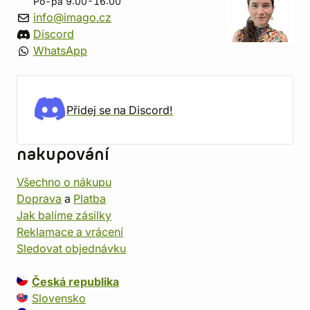
Po-pá 9:00-16:00
info@imago.cz
Discord
WhatsApp
Přidej se na Discord!
nakupování
Všechno o nákupu
Doprava
a
Platba
Jak balíme zásilky
Reklamace a vrácení
Sledovat objednávku
Česká republika
Slovensko