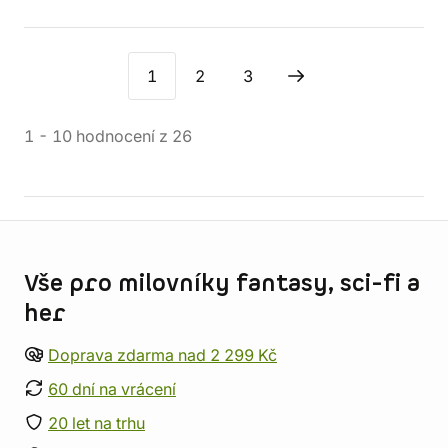
1
2
3
1
-
10
hodnocení
z
26
Informace o obchodu
Vše pro milovníky fantasy, sci-fi a
her
Doprava zdarma nad 2 299 Kč
60 dní na vrácení
20 let na trhu