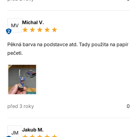
Michal V.
MV
2
Pěkná barva na podstavce atd. Tady použita na papír
pečeti.
před 3 roky
0
Jakub M.
JM