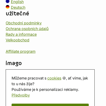
English
Deutsch
užitečné
Obchodní podmínky
Ochrana osobních údajů
Rady a informace
Velkoobchod
Affiliate program
imago
Kontakt
Můžeme pracovat s
cookies
🍪, ať víme, jak
Prodejna
to u nás žije?
Herna
Používáme je k personalizaci reklamy.
O nás
Předvolby
Hodnocení obchodu
Dárkové poukazy