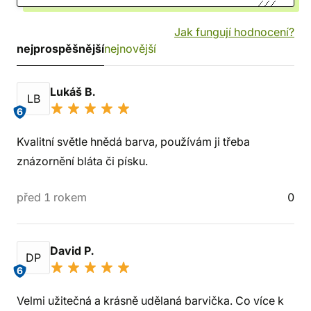
Jak fungují hodnocení?
nejprospěšnější
nejnovější
Lukáš B.
LB
6
Kvalitní světle hnědá barva, používám ji třeba
znázornění bláta či písku.
před 1 rokem
0
David P.
DP
6
Velmi užitečná a krásně udělaná barvička. Co více k