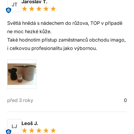
Jaroslav T.
JT
6
Světlá hnědá s nádechem do růžova, TOP v případě
ne moc hezké kůže.
Také hodnotím přístup zaměstnanců obchodu imago,
i celkovou profesionalitu jako výbornou.
před 3 roky
0
Leoš J.
LJ
6