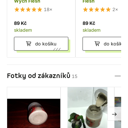
Wych Flesh
Flesh
18×
2×
89 Kč
89 Kč
skladem
skladem
do košíku
do košíku
Fotky od zákazníků
15