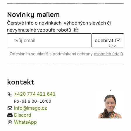
Novinky mailem
Čerstvé info o novinkách, výhodných slevách či
nevyhnutelné vzpouře
robotů
odebírat
Odesláním souhlasíš s podmínkami ochrany
osobních údajů
.
kontakt
+420 774 421 641
Po-pá 9:00-16:00
info@imago.cz
Discord
WhatsApp