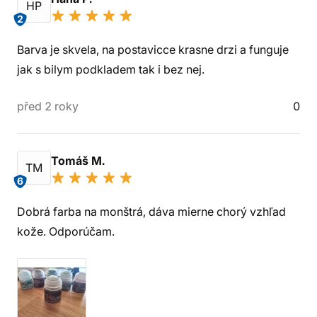
HP
2
Barva je skvela, na postavicce krasne drzi a funguje
jak s bilym podkladem tak i bez nej.
před 2 roky
0
Tomáš M.
TM
6
Dobrá farba na monštrá, dáva mierne chorý vzhľad
kože. Odporúčam.