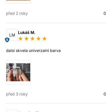
před 2 roky
0
Lukáš M.
LM
6
dalsi skvela univerzalni barva
před 3 roky
0