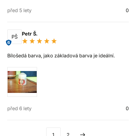
před 5 lety
0
Petr Š.
PŠ
6
Bílošedá barva, jako základová barva je ideální.
před 6 lety
0
1
2