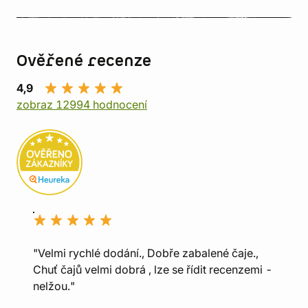
Ověřené recenze
4,9
zobraz 12994 hodnocení
"Velmi rychlé dodání., Dobře zabalené čaje.,
Chuť čajů velmi dobrá , lze se řídit recenzemi -
nelžou."