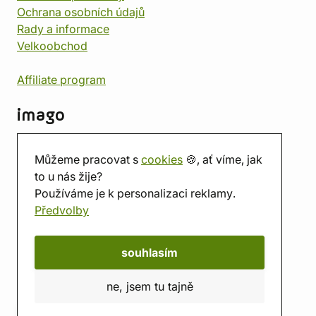
Ochrana osobních údajů
Rady a informace
Velkoobchod
Affiliate program
imago
Kontakt
Můžeme pracovat s
cookies
🍪, ať víme, jak
Prodejna
to u nás žije?
Herna
Používáme je k personalizaci reklamy.
O nás
Předvolby
Hodnocení obchodu
Dárkové poukazy
Kalendář
souhlasím
imago.blog
ne, jsem tu tajně