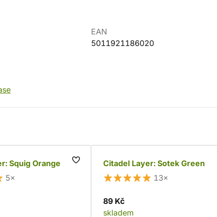
EAN
5011921186020
ase
er: Squig Orange
Citadel Layer: Sotek Green
5×
13×
89 Kč
skladem