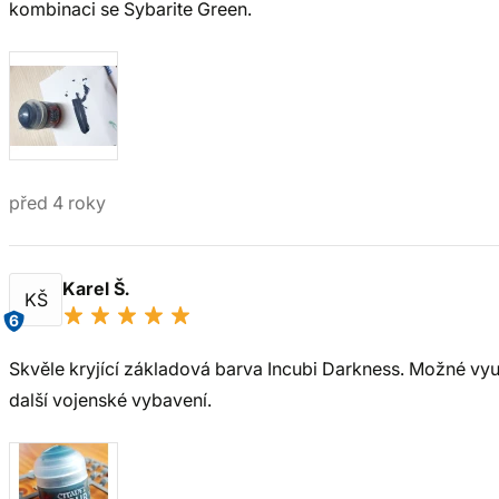
kombinaci se Sybarite Green.
před 4 roky
Karel Š.
KŠ
6
Skvěle kryjící základová barva Incubi Darkness. Možné využ
další vojenské vybavení.