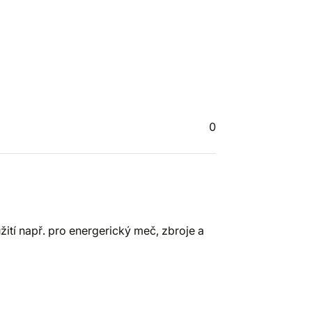
0
ití např. pro energerický meč, zbroje a