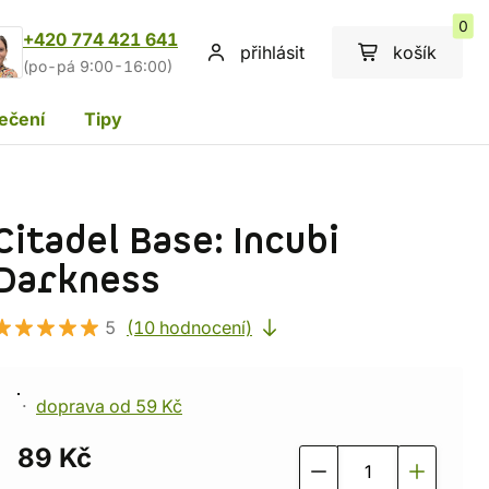
0
+420 774 421 641
přihlásit
košík
(po-pá 9:00-16:00)
ečení
Tipy
Citadel Base: Incubi
Darkness
5
(10 hodnocení)
doprava od 59 Kč
89 Kč