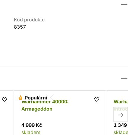
Kód produktu
8357
Populární
Warhammer 40000:
Warhamm
Armageddon
Introduct
4 999 Kč
1 349 Kč
skladem
skladem