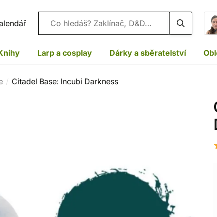
Vyhledávání
alendář
Knihy
Larp a cosplay
Dárky a sběratelství
Obl
e
Citadel Base: Incubi Darkness