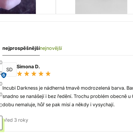
nejprospěšnější
nejnovější
0
Simona D.
SD
0
6
0
Incubi Darkness je nádherná tmavě modrozelená barva. Barv
0
snadno se nanášejí i bez ředění. Trochu problém obecně u C
dobu nemaluje, hůř se pak mísí a někdy i vysychají.
0
před 3 roky