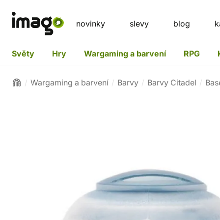
novinky
slevy
blog
k
Světy
Hry
Wargaming a barvení
RPG
Wargaming a barvení
Barvy
Barvy Citadel
Bas