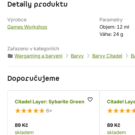
Detaily produktu
Výrobce
Parametry
Games Workshop
Objem: 12 ml
Váha: 24 g
Zařazeno v kategoriích
Wargaming a barvení
Barvy
Barvy Citadel
B
Doporučujeme
Citadel Layer: Sybarite Green
Citadel Lay
6×
89 Kč
89 Kč
skladem
skladem