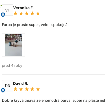
í?
Veronika F.
VF
6
Farba je proste super, veľmi spokojná.
před 4 roky
David R.
DR
6
Dobře kryvá tmavá zelenomodrá barva, super na pláště ne