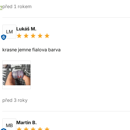
před 1 rokem
í?
Lukáš M.
LM
6
krasne jemne fialova barva
před 3 roky
Martin B.
MB