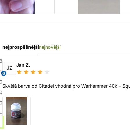
nejprospěšnější
nejnovější
8
Jan Z.
JZ
1
6
0
Skvělá barva od Citadel vhodná pro Warhammer 40k - Squi
0
0