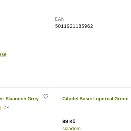
EAN
5011921185962
ase
er: Slaanesh Grey
Citadel Base: Lupercal Green
2×
89 Kč
skladem