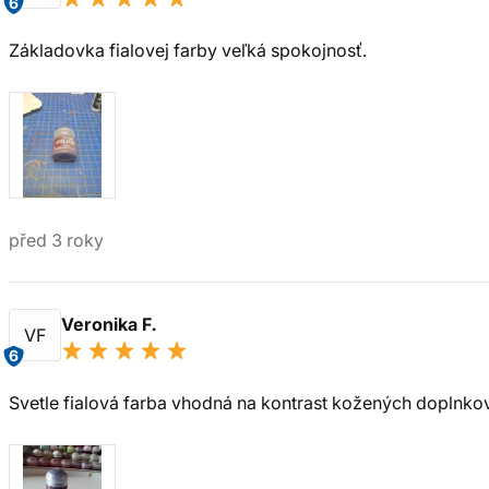
6
Základovka fialovej farby veľká spokojnosť.
před 3 roky
Veronika F.
VF
6
Svetle fialová farba vhodná na kontrast kožených doplnko