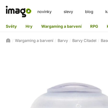
novinky
slevy
blog
k
Světy
Hry
Wargaming a barvení
RPG
Wargaming a barvení
Barvy
Barvy Citadel
Bas