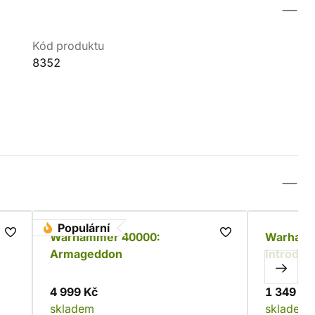
Kód produktu
8352
Populární
Warhammer 40000:
Warhamm
Armageddon
Introduct
4 999 Kč
1 349 Kč
skladem
skladem