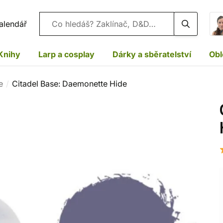
Vyhledávání
alendář
Knihy
Larp a cosplay
Dárky a sběratelství
Obl
e
Citadel Base: Daemonette Hide