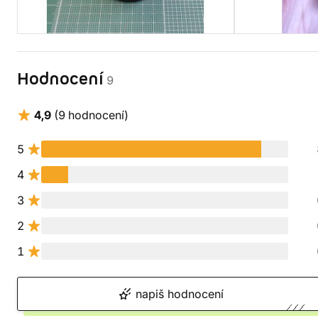
Hodnocení
9
4,9
(9 hodnocení)
5
4
3
2
1
napiš hodnocení