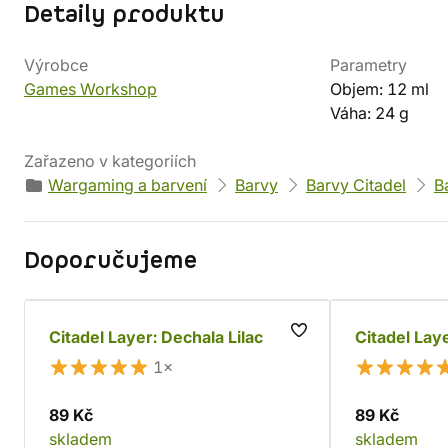
Detaily produktu
Výrobce
Parametry
Games Workshop
Objem: 12 ml
Váha: 24 g
Zařazeno v kategoriích
Wargaming a barvení
Barvy
Barvy Citadel
B
Doporučujeme
Citadel Layer: Dechala Lilac
Citadel Lay
1×
89 Kč
89 Kč
skladem
skladem