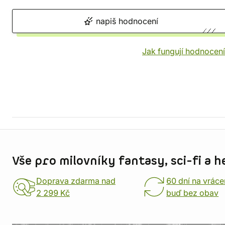
napiš hodnocení
Jak fungují hodnocen
Informace o obchodu
Vše pro milovníky fantasy, sci-fi a h
Doprava zdarma nad
60 dní na vráce
2 299 Kč
buď bez obav