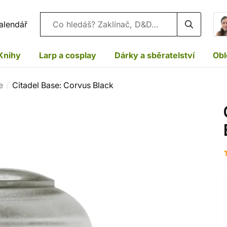
Vyhledávání
alendář
Knihy
Larp a cosplay
Dárky a sběratelství
Obl
e
Citadel Base: Corvus Black