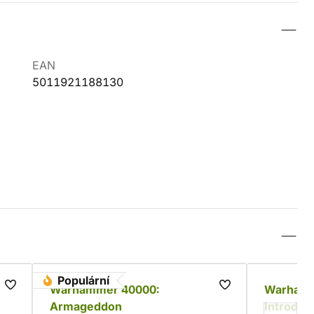
EAN
5011921188130
Populární
Warhammer 40000:
Warhamm
Armageddon
Introduct