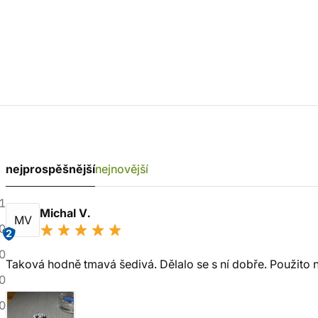
nejprospěšnější
nejnovější
1
Michal V.
MV
0
2
0
Taková hodně tmavá šedivá. Dělalo se s ní dobře. Použito
0
0