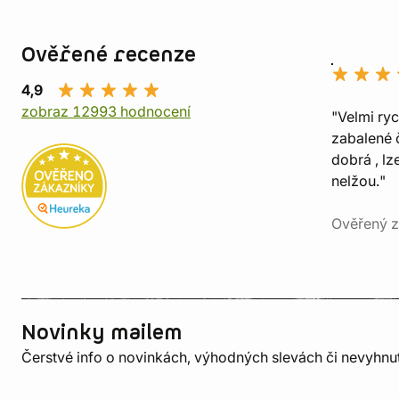
Ověřené recenze
4,9
zobraz 12993 hodnocení
"Velmi ry
zabalené č
dobrá , lz
nelžou."
Ověřený z
Novinky mailem
Čerstvé info o novinkách, výhodných slevách či nevyhn