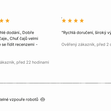
chlé dodání., Dobře
"Rychlá doručení, široký v
aje., Chuť čajů velmi
e se řídit recenzemi -
Ověřený zákazník, před 2 
ákazník, před 22 hodinami
utelné vzpouře
robotů