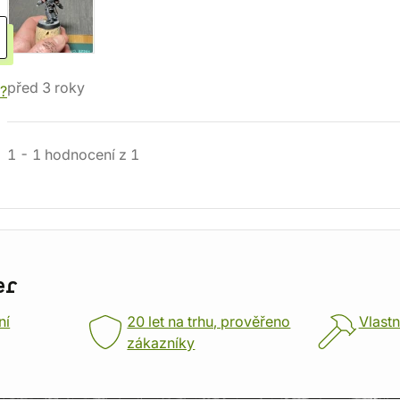
před 3 roky
í?
1
-
1
hodnocení
z
1
er
ní
20 let na trhu, prověřeno
Vlastn
zákazníky