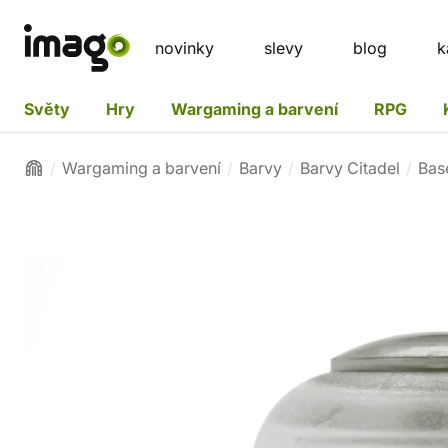
novinky
slevy
blog
k
Světy
Hry
Wargaming a barvení
RPG
Wargaming a barvení
Barvy
Barvy Citadel
Bas