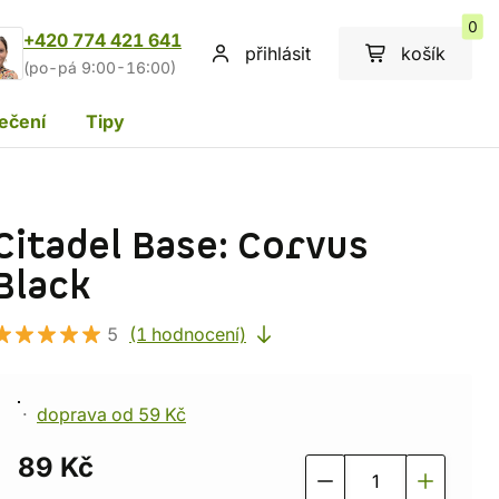
0
+420 774 421 641
přihlásit
košík
(po-pá 9:00-16:00)
ečení
Tipy
Citadel Base: Corvus
Black
5
(1 hodnocení)
doprava od 59 Kč
89 Kč