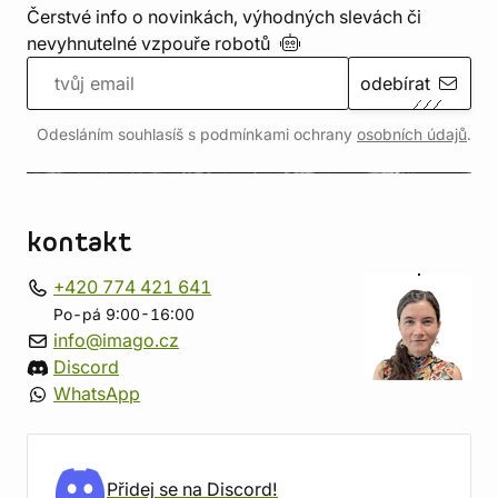
Čerstvé info o novinkách, výhodných slevách či
nevyhnutelné vzpouře
robotů
odebírat
Odesláním souhlasíš s podmínkami ochrany
osobních údajů
.
kontakt
+420 774 421 641
Po-pá 9:00-16:00
info@imago.cz
Discord
WhatsApp
Přidej se na Discord!