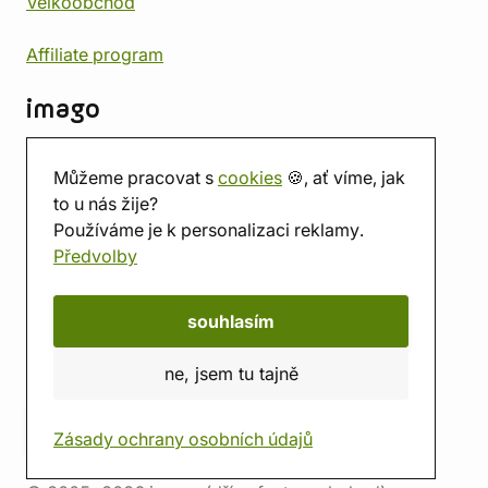
Velkoobchod
Affiliate program
imago
Kontakt
Můžeme pracovat s
cookies
🍪, ať víme, jak
Prodejna
to u nás žije?
Herna
Používáme je k personalizaci reklamy.
O nás
Předvolby
Hodnocení obchodu
Dárkové poukazy
Kalendář
souhlasím
imago.blog
ne, jsem tu tajně
Zásady ochrany osobních údajů