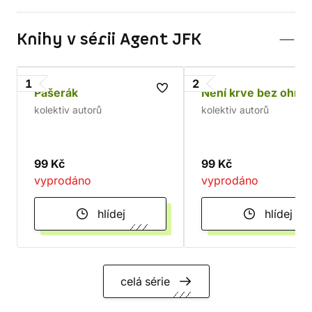
Knihy v sérii Agent JFK
1
2
Pašerák
Není krve bez ohně
kolektiv autorů
kolektiv autorů
99 Kč
99 Kč
vyprodáno
vyprodáno
hlídej
hlídej
celá série