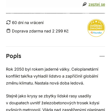
zeptej se
60 dní na vrácení
Doprava zdarma nad 2 299 Kč
Popis
Rok 2050 byl rokem jaderné války. Celoplanetární
konflikt takřka vyhladil lidstvo a zapřičinil globální
změnu klimatu. Nastala nová doba ledová.
Stejně jako krysy se zbytky lidské rasy usadily
v doupatech uvnitř železobetonových trosek kdysi
pyšných metropolí. Vláda nad zasněženými planinami