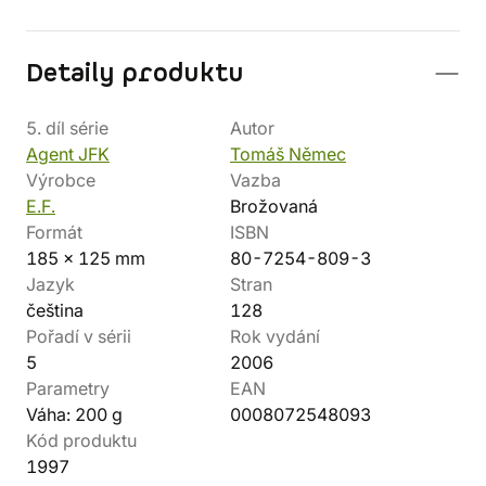
Detaily produktu
5. díl série
Autor
Agent JFK
Tomáš Němec
Výrobce
Vazba
E.F.
Brožovaná
Formát
ISBN
185 x 125 mm
80-7254-809-3
Jazyk
Stran
čeština
128
Pořadí v sérii
Rok vydání
5
2006
Parametry
EAN
Váha: 200 g
0008072548093
Kód produktu
1997