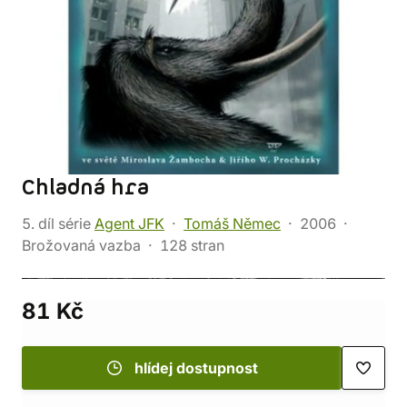
Chladná hra
5. díl série
Agent JFK
Tomáš Němec
2006
Brožovaná vazba
128 stran
81 Kč
hlídej dostupnost