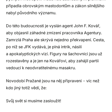
připadla obrovským mastodontům a zákon silnějšího
nabyl původního významu.
Do této budoucnosti je vyslán agent John F. Kovář,
aby objasnil záhadné zmizení pracovníka Agentury.
Zamrzlá Praha ale skrývá nejedno překvapení. Cesta,
po níž se JFK vydává, je plná intrik, násilí
a apokalyptických vizí. Figury na šachovnici jsou už
rozestavěny a je jen na Kovářovi, aby zahájil partii
vedoucí k neodvratitelnému masakru.
Novodobí Pražané jsou na něj připraveni - víc než
kdo jiný totiž vědí, že:
Svůj svět si musíme zasloužit!