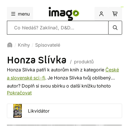
menu
Vyhledávání
Knihy
Spisovatelé
Honza Slívka
/ produktů
Honza Slívka patří k autorům knih z kategorie
České
a slovenské sci-fi
. Je Honza Slívka tvůj oblíbený
autor? Doplň si svou sbírku o další knížku tohoto
Pokračovat
spisovatele, nebo si prohlédni
nejnovější knihy
od
dalších autorů z této kategorie. Někdo vybírá srdcem,
někdo podle autora. U nás si vybereš z méně
Likvidátor
známých i z těch proslulých. ✔️ Nabízíme levnou
dopravu, rychlé dodání a bezpečný nákup!