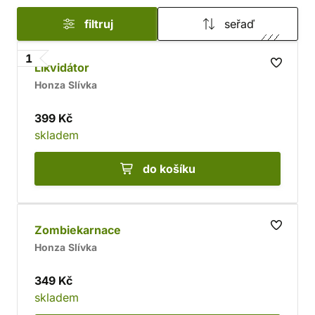
filtruj
seřaď
1
Likvidátor
Honza Slívka
399 Kč
skladem
do košíku
Zombiekarnace
Honza Slívka
349 Kč
skladem