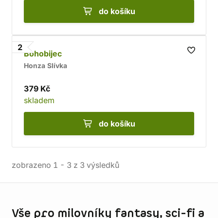
do košíku
2
Bohobijec
Honza Slívka
379 Kč
skladem
do košíku
zobrazeno
1
-
3
z
3
výsledků
Informace o obchodu
Vše pro milovníky fantasy, sci-fi a