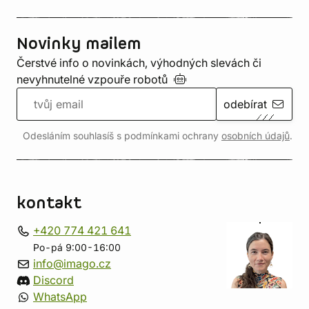
Novinky mailem
Čerstvé info o novinkách, výhodných slevách či
nevyhnutelné vzpouře
robotů
odebírat
Odesláním souhlasíš s podmínkami ochrany
osobních údajů
.
kontakt
+420 774 421 641
Po-pá 9:00-16:00
info@imago.cz
Discord
WhatsApp