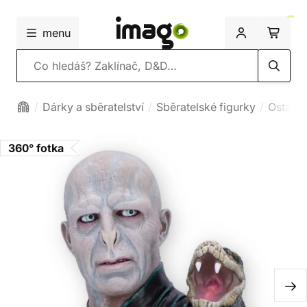
menu
Vyhledávání
Dárky a sběratelství
Sběratelské figurky
Ostatní
360° fotka