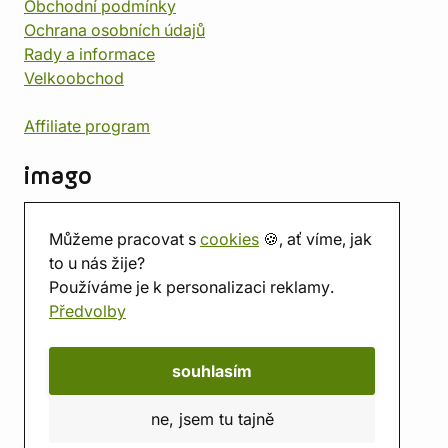
Obchodní podmínky
Ochrana osobních údajů
Rady a informace
Velkoobchod
Affiliate program
imago
Kontakt
Můžeme pracovat s
cookies
🍪, ať víme, jak
Prodejna
to u nás žije?
Herna
Používáme je k personalizaci reklamy.
O nás
Předvolby
Hodnocení obchodu
Dárkové poukazy
Kalendář
souhlasím
imago.blog
ne, jsem tu tajně