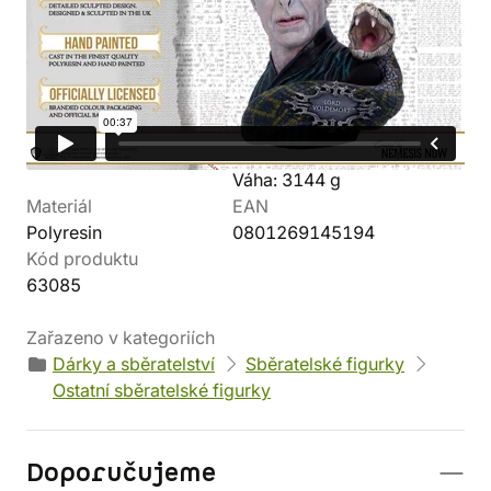
Detaily produktu
Svět
Výrobce
Harry Potter
Nemesis Now
Postava
Parametry
Voldemort
Výška: 30 cm
Váha: 3144 g
Materiál
EAN
Polyresin
0801269145194
Kód produktu
63085
Zařazeno v kategoriích
Dárky a sběratelství
Sběratelské figurky
Ostatní sběratelské figurky
Doporučujeme