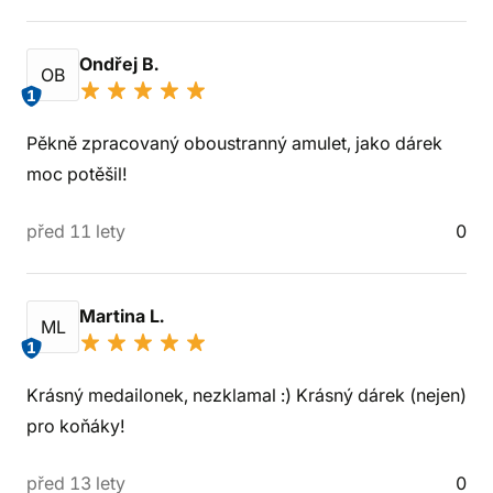
Ondřej B.
OB
1
Pěkně zpracovaný oboustranný amulet, jako dárek
moc potěšil!
před 11 lety
0
Martina L.
ML
1
Krásný medailonek, nezklamal :) Krásný dárek (nejen)
pro koňáky!
před 13 lety
0