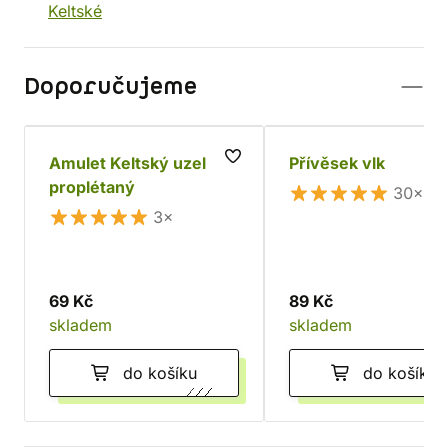
Keltské
Doporučujeme
Amulet Keltský uzel
Přívěsek vlk
proplétaný
30×
3×
69 Kč
89 Kč
skladem
skladem
do košíku
do košíku