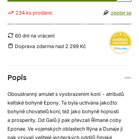
234 ks prodáno
zeptej se
60 dní na vrácení
Doprava zdarma nad 2 299 Kč
Popis
Oboustranný amulet s vyobrazením koní - atributů
keltské bohyně Epony. Ta byla uctívána jakožto
bohyně chovatelů koní, též jako bohyně hojnosti
a prosperity. Od Galů ji pak převzali Římané coby
Eponae. Ve vojenských oblastech Rýna a Dunaje ji
pak vzývali velitelé jezdeckých oddílů římské