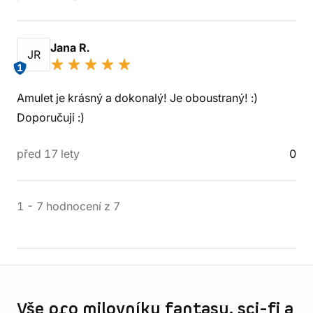
Jana R.
JR
1
Amulet je krásný a dokonalý! Je oboustraný! :)
Doporučuji :)
před 17 lety
0
1
-
7
hodnocení
z
7
Informace o obchodu
Vše pro milovníky fantasy, sci-fi a