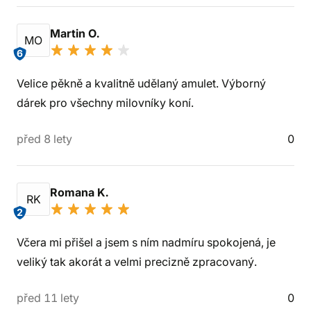
Martin O.
MO
6
Velice pěkně a kvalitně udělaný amulet. Výborný
dárek pro všechny milovníky koní.
před 8 lety
0
Romana K.
RK
2
Včera mi přišel a jsem s ním nadmíru spokojená, je
veliký tak akorát a velmi precizně zpracovaný.
před 11 lety
0