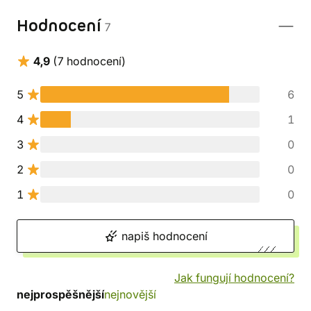
Hodnocení
7
4,9
(7 hodnocení)
5
6
4
1
3
0
2
0
1
0
napiš hodnocení
Jak fungují hodnocení?
nejprospěšnější
nejnovější