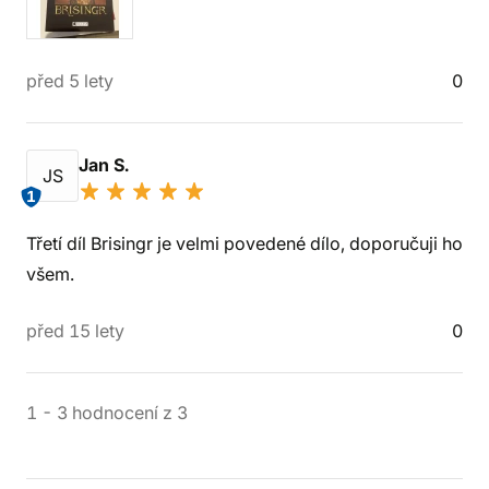
před 5 lety
0
Jan S.
JS
1
Třetí díl Brisingr je velmi povedené dílo, doporučuji ho
všem.
před 15 lety
0
1
-
3
hodnocení
z
3