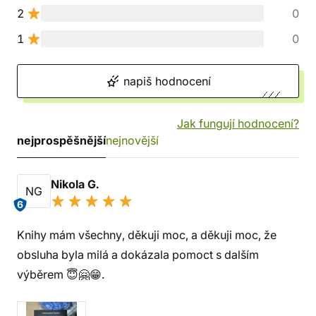
2
0
1
0
napiš hodnocení
Jak fungují hodnocení?
nejprospěšnější
nejnovější
Nikola G.
NG
6
Knihy mám všechny, děkuji moc, a děkuji moc, že
obsluha byla milá a dokázala pomoct s dalším
výběrem 😇🤗😁.