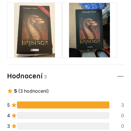
Hodnocení
3
5
(3 hodnocení)
5
3
4
0
3
0