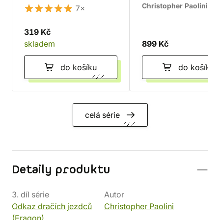
Christopher Paolini
7×
319 Kč
skladem
899 Kč
do košíku
do košíku
celá série
Detaily produktu
3. díl série
Autor
Odkaz dračích jezdců
Christopher Paolini
(Eragon)