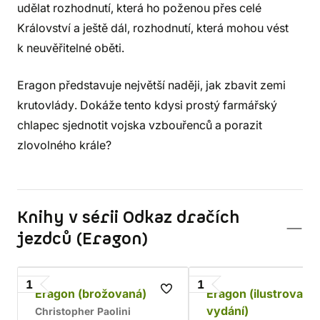
udělat rozhodnutí, která ho poženou přes celé
Království a ještě dál, rozhodnutí, která mohou vést
k neuvěřitelné oběti.
Eragon představuje největší naději, jak zbavit zemi
krutovlády. Dokáže tento kdysi prostý farmářský
chlapec sjednotit vojska vzbouřenců a porazit
zlovolného krále?
Knihy v sérii Odkaz dračích
jezdců (Eragon)
1
1
Eragon (brožovaná)
Eragon (ilustrované
vydání)
Christopher Paolini