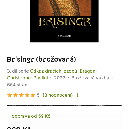
Brisingr (brožovaná)
3. díl série
Odkaz dračích jezdců (Eragon)
Christopher Paolini
2022
Brožovaná vazba
664 stran
5
(3 hodnocení)
doprava od 59 Kč