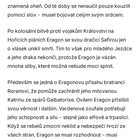
znamená oheň. Od té doby se nenaučil pouze kouzlit
pomocí slov - musel bojovat celým svým srdcem.
Po kolosální bitvě proti vojákům Království na
Hořících pláních Eragon se svou dračicí Safirou jen
o vlásek unikli smrti. Tím to však pro mladého Jezdce
a jeho draka nekončí, protože Eragon je vázán
mnoha sliby, které možná nebude moci splnit.
Především se jedná o Eragonovu přísahu bratranci
Roranovi, že pomůže zachránit jeho milovanou
Katrinu ze spárů Galbatorixe. Ovšem Eragon přislíbil
svou věrnost i dalším. Vardenové zoufale potřebují
jeho schopnosti a sílu - stejně jako elfové a trpaslíci.
Když se rebelů zmocní neklid a nebezpečí hrozí ze
všech stran, Eragon se musí rozhodnout - musí