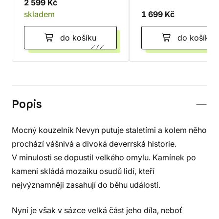
2 599 Kč
skladem
1 699 Kč
do košíku
do košíku
Popis
Mocný kouzelník Nevyn putuje staletími a kolem něho
prochází vášnivá a divoká deverrská historie.
V minulosti se dopustil velkého omylu. Kamínek po
kameni skládá mozaiku osudů lidí, kteří
nejvýznamněji zasahují do běhu událostí.
Nyní je však v sázce velká část jeho díla, neboť