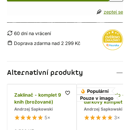
zeptej se
60 dní na vrácení
Doprava zdarma nad 2 299 Kč
Alternativní produkty
Populární
Zaklínač - komplet 9
Husitská trilogie -
Pouze v imago
knih (brožované)
dárkový komplet
Andrzej Sapkowski
Andrzej Sapkowski
5×
3×