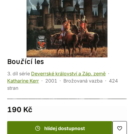
Bouřící les
3. díl série
Deverrské království a Záp. země
Katharine Kerr
2001
Brožovaná vazba
424
stran
190 Kč
hlídej dostupnost