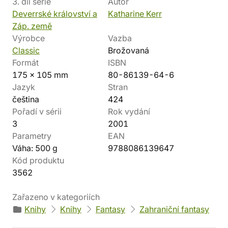
3. díl série
Autor
Deverrské království a
Katharine Kerr
Záp. země
Výrobce
Vazba
Classic
Brožovaná
Formát
ISBN
175 x 105 mm
80-86139-64-6
Jazyk
Stran
čeština
424
Pořadí v sérii
Rok vydání
3
2001
Parametry
EAN
Váha: 500 g
9788086139647
Kód produktu
3562
Zařazeno v kategoriích
Knihy
Knihy
Fantasy
Zahraniční fantasy