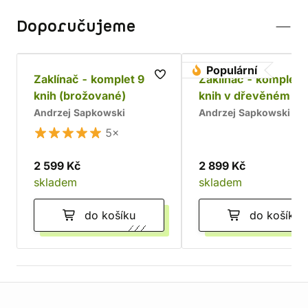
Doporučujeme
Populární
Zaklínač - komplet 9
Zaklínač - komplet 
knih (brožované)
knih v dřevěném bo
Chrám
Andrzej Sapkowski
Andrzej Sapkowski
5×
2 599 Kč
2 899 Kč
skladem
skladem
do košíku
do košíku
Informace o obchodu