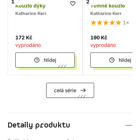
1
2
Kouzlo dýky
Temné kouzlo
Katharine Kerr
Katharine Kerr
1×
172 Kč
190 Kč
vyprodáno
vyprodáno
hlídej
hlídej
celá série
Detaily produktu