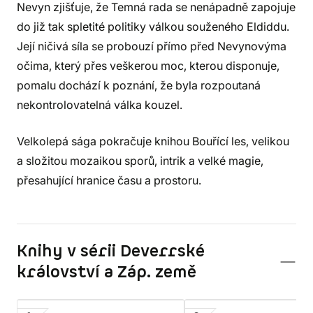
Nevyn zjišťuje, že Temná rada se nenápadně zapojuje
do již tak spletité politiky válkou souženého Eldiddu.
Její ničivá síla se probouzí přímo před Nevynovýma
očima, který přes veškerou moc, kterou disponuje,
pomalu dochází k poznání, že byla rozpoutaná
nekontrolovatelná válka kouzel.
Velkolepá sága pokračuje knihou Bouřící les, velikou
a složitou mozaikou sporů, intrik a velké magie,
přesahující hranice času a prostoru.
Knihy v sérii Deverrské
království a Záp. země