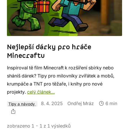
Nejlepší dárky pro hráče
Minecraftu
Inspiroval tě film Minecraft k rozšíření sbírky nebo
sháníš dárek? Tipy pro milovníky zvířátek a mobů,
krumpáče a TNT pro těžaře, i knihy pro nové
projekty.
celý článek...
8. 4. 2025
Ondřej Mráz
6 min
Tipy a návody
zobrazeno
1
-
1
z
1
výsledků