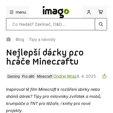
menu
Vyhledávání
Blog
Tipy a návody
Nejlepší dárky pro
hráče Minecraftu
Ondřej Mráz
8. 4. 2025
Gaming
Pro děti
Minecraft
Inspiroval tě film Minecraft k rozšíření sbírky nebo
sháníš dárek? Tipy pro milovníky zvířátek a mobů,
krumpáče a TNT pro těžaře, i knihy pro nové
projekty.