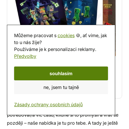
Můžeme pracovat s
cookies
🍪, ať víme, jak
to u nás žije?
Používáme je k personalizaci reklamy.
Předvolby
souhlasím
Sada plakátů Dungeons
ne, jsem tu tajně
Detail produktu
Zásady ochrany osobních údajů
Doufám, že jsem ti pomohl s výběrem. Kdybys
potřeboval/a víc času, klidně si to promysli a vrať se
později – naše nabídka je tu pro tebe. A tady je ještě