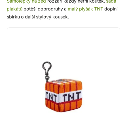
Samolepky na zeď
rozzáří každý herní koutek,
sada
plakátů
potěší dobrodruhy a
malý plyšák TNT
doplní
sbírku o další stylový kousek.