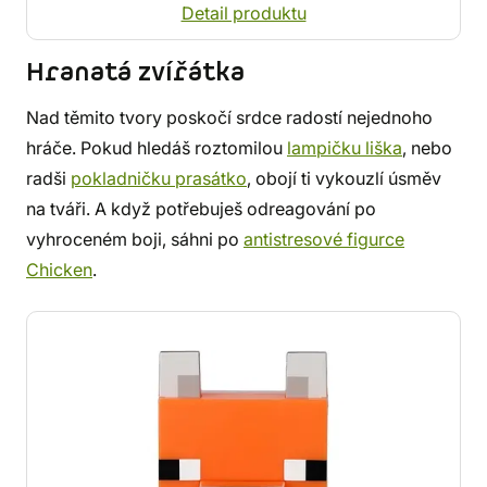
Detail produktu
Hranatá zvířátka
Nad těmito tvory poskočí srdce radostí nejednoho
hráče. Pokud hledáš roztomilou
lampičku liška
, nebo
radši
pokladničku prasátko
, obojí ti vykouzlí úsměv
na tváři. A když potřebuješ odreagování po
vyhroceném boji, sáhni po
antistresové figurce
Chicken
.