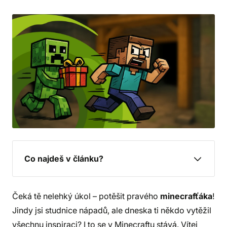
Co najdeš v článku?
Čeká tě nelehký úkol – potěšit pravého
minecrafťáka
!
Jindy jsi studnice nápadů, ale dneska ti někdo vytěžil
všechnu inspiraci? I to se v Minecraftu stává. Vítej