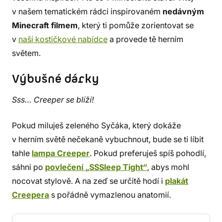
v našem tematickém rádci inspirovaném
nedávným
Minecraft filmem
, který ti pomůže zorientovat se
v
naší kostičkové nabídce
a provede tě herním
světem.
Výbušné dárky
Sss… Creeper se blíží!
Pokud miluješ zeleného Syčáka, který dokáže
v herním světě nečekaně vybuchnout, bude se ti líbit
tahle
lampa Creeper
. Pokud preferuješ spíš pohodlí,
sáhni po
povlečení „SSSleep Tight“
, abys mohl
nocovat stylově. A na zeď se určitě hodí i
plakát
Creepera
s pořádně vymazlenou anatomií.