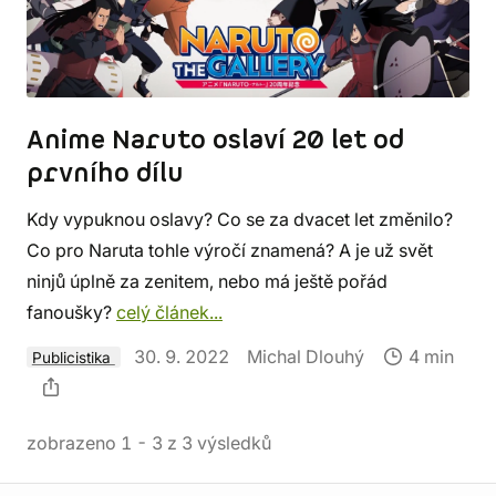
Anime Naruto oslaví 20 let od
prvního dílu
Kdy vypuknou oslavy? Co se za dvacet let změnilo?
Co pro Naruta tohle výročí znamená? A je už svět
ninjů úplně za zenitem, nebo má ještě pořád
fanoušky?
celý článek...
30. 9. 2022
Michal Dlouhý
4 min
Publicistika
zobrazeno
1
-
3
z
3
výsledků