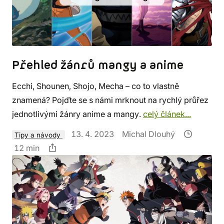
Přehled žánrů mangy a anime
Ecchi, Shounen, Shojo, Mecha – co to vlastně
znamená? Pojďte se s námi mrknout na rychlý průřez
jednotlivými žánry anime a mangy.
celý článek...
13. 4. 2023
Michal Dlouhý
Tipy a návody
12 min