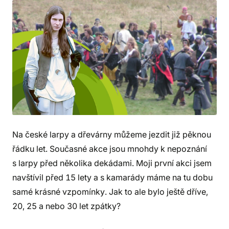
Na české larpy a dřevárny můžeme jezdit již pěknou
řádku let. Současné akce jsou mnohdy k nepoznání
s larpy před několika dekádami. Moji první akci jsem
navštívil před 15 lety a s kamarády máme na tu dobu
samé krásné vzpomínky. Jak to ale bylo ještě dříve,
20, 25 a nebo 30 let zpátky?