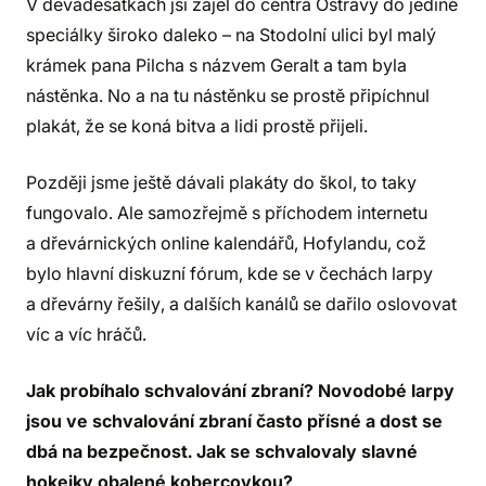
V devadesátkách jsi zajel do centra Ostravy do jediné
speciálky široko daleko – na Stodolní ulici byl malý
krámek pana Pilcha s názvem Geralt a tam byla
nástěnka. No a na tu nástěnku se prostě připíchnul
plakát, že se koná bitva a lidi prostě přijeli.
Později jsme ještě dávali plakáty do škol, to taky
fungovalo. Ale samozřejmě s příchodem internetu
a dřevárnických online kalendářů, Hofylandu, což
bylo hlavní diskuzní fórum, kde se v čechách larpy
a dřevárny řešily, a dalších kanálů se dařilo oslovovat
víc a víc hráčů.
Jak probíhalo schvalování zbraní? Novodobé larpy
jsou ve schvalování zbraní často přísné a dost se
dbá na bezpečnost. Jak se schvalovaly slavné
hokejky obalené kobercovkou?