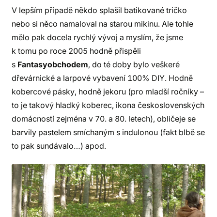
V lepším případě někdo splašil batikované tričko
nebo si něco namaloval na starou mikinu. Ale tohle
mělo pak docela rychlý vývoj a myslím, že jsme
k tomu po roce 2005 hodně přispěli
s
Fantasyobchodem
, do té doby bylo veškeré
dřevárnické a larpové vybavení 100% DIY. Hodně
kobercové pásky, hodně jekoru (pro mladší ročníky –
to je takový hladký koberec, ikona československých
domácností zejména v 70. a 80. letech), obličeje se
barvily pastelem smíchaným s indulonou (fakt blbě se
to pak sundávalo…) apod.