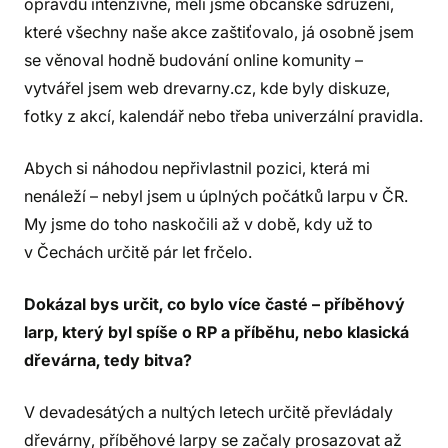
opravdu intenzivně, měli jsme občanské sdružení,
které všechny naše akce zaštiťovalo, já osobně jsem
se věnoval hodně budování online komunity –
vytvářel jsem web drevarny.cz, kde byly diskuze,
fotky z akcí, kalendář nebo třeba univerzální pravidla.
Abych si náhodou nepřivlastnil pozici, která mi
nenáleží – nebyl jsem u úplných počátků larpu v ČR.
My jsme do toho naskočili až v době, kdy už to
v Čechách určitě pár let frčelo.
Dokázal bys určit, co bylo více časté – příběhový
larp, který byl spíše o RP a příběhu, nebo klasická
dřevárna, tedy bitva?
V devadesátých a nultých letech určitě převládaly
dřevárny, příběhové larpy se začaly prosazovat až