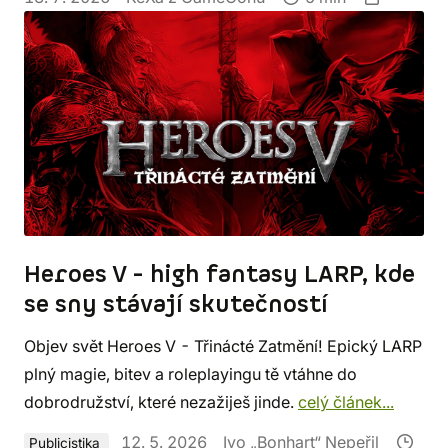
Heroes V - high fantasy LARP, kde
se sny stávají skutečností
Objev svět Heroes V - Třinácté Zatmění! Epický LARP
plný magie, bitev a roleplayingu tě vtáhne do
dobrodružství, které nezažiješ jinde.
celý článek...
12. 5. 2026
Ivo „Bonhart“ Nepeřil
Publicistika