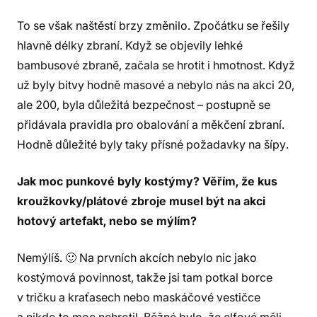
To se však naštěstí brzy změnilo. Zpočátku se řešily
hlavně délky zbraní. Když se objevily lehké
bambusové zbraně, začala se hrotit i hmotnost. Když
už byly bitvy hodně masové a nebylo nás na akci 20,
ale 200, byla důležitá bezpečnost – postupně se
přidávala pravidla pro obalování a měkčení zbraní.
Hodně důležité byly taky přísné požadavky na šípy.
Jak moc punkové byly kostýmy? Věřím, že kus
kroužkovky/plátové zbroje musel být na akci
hotový artefakt, nebo se mýlím?
Nemýlíš. 🙂 Na prvních akcích nebylo nic jako
kostýmová povinnost, takže jsi tam potkal borce
v tričku a kraťasech nebo maskáčové vestičce