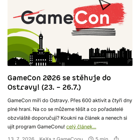
GameCon 2026 se stěhuje do
Ostravy! (23. – 26.7.)
GameCon míří do Ostravy. Přes 600 aktivit a čtyři dny
plné hraní. Na co se můžeme těšit a co pořadatelé
obzvláště doporučují? Koukni na článek a nenech si
ujít program GameConu!
celý článek...
13. 7. 2026
KeXa z GameConu
5 min