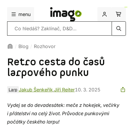
menu
Vyhledávání
Blog
Rozhovor
Retro cesta do časů
larpového punku
Jakub Šenkeřík
,
Jiří Reiter
10. 3. 2025
Larp
Vydej se do devadesátek: meče z hokejek, večírky
i přátelství na celý život. Průvodce punkovými
počátky českého larpu!