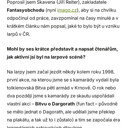
Poprosil jsem Skavena (Jiří Reiter), zakladatele
Fantasyobchodu
(nyní
imago.cz
), aby si na chvilku
odpočinul od práce, zavzpomínal na časy minulé a v
krátkém článku nám popsal, jaké to bylo být u vzniku
larpů v ČR.
Mohl by ses krátce představit a napsat čtenářům,
jak aktivní jsi byl na larpové scéně?
Na larpy jsem začal jezdit někdy kolem roku 1998,
první akce, na kterou jsme se s kamarády vydali byla
tolkienovská Bitva pěti armád v Krnově. O rok nebo
dva později jsme s kamarády ze skautu uspořádali
vlastní akci –
Bitvu o Dargorath
(fun fact – původně
se mělo jednat o Dagorath, ale udělali jsme překlep
na plakátu, a tak už to i zůstalo) a tím se započala éra
legendárních ostravských dřeváren.