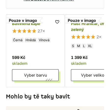
Pouze v imago
Pouze v imago
Bavlněná kápě
Plášť Hraničář, tma
zelený
27×
2×
Černá
Hnědá
Vínová
S
M
L
XL
599 Kč
1 399 Kč
skladem
skladem
Vyber barvu
Vyber velikost
Mohlo by tě taky bavit