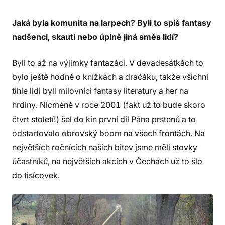
Jaká byla komunita na larpech? Byli to spíš fantasy
nadšenci, skauti nebo úplně jiná směs lidí?
Byli to až na výjimky fantazáci. V devadesátkách to
bylo ještě hodně o knížkách a dračáku, takže všichni
tihle lidi byli milovníci fantasy literatury a her na
hrdiny. Nicméně v roce 2001 (fakt už to bude skoro
čtvrt století!) šel do kin první díl Pána prstenů a to
odstartovalo obrovský boom na všech frontách. Na
největších ročnících našich bitev jsme měli stovky
účastníků, na největších akcích v Čechách už to šlo
do tisícovek.