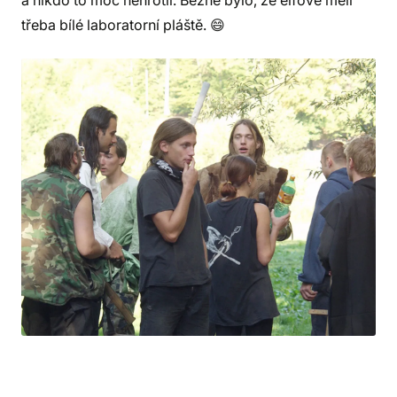
a nikdo to moc nehrotil. Běžné bylo, že elfové měli
třeba bílé laboratorní pláště. 😄