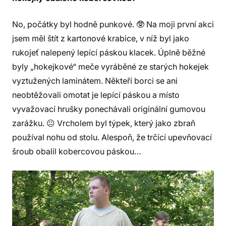
No, počátky byl hodně punkové. 🥸 Na moji první akci
jsem měl štít z kartonové krabice, v níž byl jako
rukojeť nalepený lepící páskou klacek. Úplně běžné
byly „hokejkové“ meče vyráběné ze starých hokejek
vyztužených laminátem. Někteří borci se ani
neobtěžovali omotat je lepící páskou a místo
vyvažovací hrušky ponechávali originální gumovou
zarážku. 😐 Vrcholem byl týpek, který jako zbraň
používal nohu od stolu. Alespoň, že trčící upevňovací
šroub obalil kobercovou páskou…