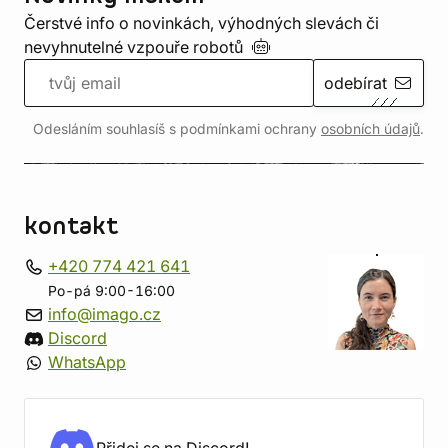
Čerstvé info o novinkách, výhodných slevách či
nevyhnutelné vzpouře
robotů
odebírat
Odesláním souhlasíš s podmínkami ochrany
osobních údajů
.
kontakt
+420 774 421 641
Po-pá 9:00-16:00
info@imago.cz
Discord
WhatsApp
Přidej se na Discord!