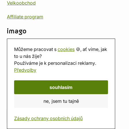
Velkoobchod
Affiliate program
imago
Kontakt
Můžeme pracovat s
cookies
🍪, ať víme, jak
Prodejna
to u nás žije?
Herna
Používáme je k personalizaci reklamy.
O nás
Předvolby
Hodnocení obchodu
Dárkové poukazy
Kalendář
souhlasím
imago.blog
ne, jsem tu tajně
Zásady ochrany osobních údajů