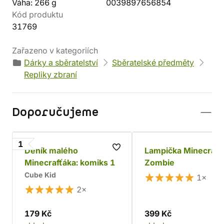
Váha: 266 g
0039897656854
Kód produktu
31769
Zařazeno v kategoriích
Dárky a sběratelství
Sběratelské předměty
Repliky zbraní
Doporučujeme
1
Deník malého
Lampička Minecraft 
Minecrafťáka: komiks 1
Zombie
Cube Kid
1×
2×
179 Kč
399 Kč