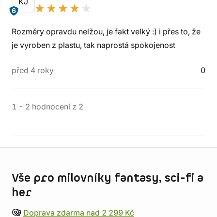
KJ
6
Rozměry opravdu nelžou, je fakt velký :) i přes to, že
je vyroben z plastu, tak naprostá spokojenost
před 4 roky
0
1
-
2
hodnocení
z
2
Informace o obchodu
Vše pro milovníky fantasy, sci-fi a
her
Doprava zdarma nad 2 299 Kč