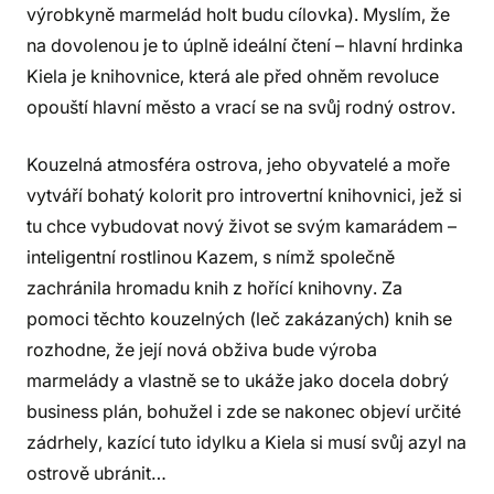
výrobkyně marmelád holt budu cílovka). Myslím, že
na dovolenou je to úplně ideální čtení – hlavní hrdinka
Kiela je knihovnice, která ale před ohněm revoluce
opouští hlavní město a vrací se na svůj rodný ostrov.
Kouzelná atmosféra ostrova, jeho obyvatelé a moře
vytváří bohatý kolorit pro introvertní knihovnici, jež si
tu chce vybudovat nový život se svým kamarádem –
inteligentní rostlinou Kazem, s nímž společně
zachránila hromadu knih z hořící knihovny. Za
pomoci těchto kouzelných (leč zakázaných) knih se
rozhodne, že její nová obživa bude výroba
marmelády a vlastně se to ukáže jako docela dobrý
business plán, bohužel i zde se nakonec objeví určité
zádrhely, kazící tuto idylku a Kiela si musí svůj azyl na
ostrově ubránit…