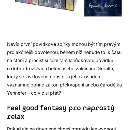
Navíc první povídkové sbírky mohou být tím pravým
pro akčnější dovolenou, během níž nebude tolik času
na čtení a přečíst si sem tam lahůdkovou povídku
o dobrodružstvích bělovlasého zaklínače Geralta,
který se živí lovem monster a jehož osudem
významně pohne zákon překvapení anebo čarodějka
Yennefer – co víc si přát?
Feel good fantasy pro naprostý
relax
Pokud ale na dovolené chceš opravdu jen vypnout