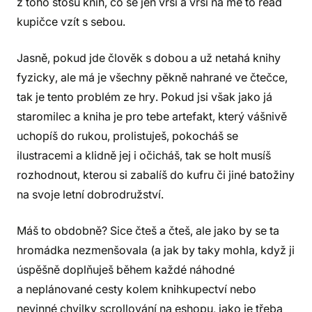
z toho štosu knih, co se jen vrší a vrší na mé to read
kupičce vzít s sebou.
Jasně, pokud jde člověk s dobou a už netahá knihy
fyzicky, ale má je všechny pěkně nahrané ve čtečce,
tak je tento problém ze hry. Pokud jsi však jako já
staromilec a kniha je pro tebe artefakt, který vášnivě
uchopíš do rukou, prolistuješ, pokocháš se
ilustracemi a klidně jej i očicháš, tak se holt musíš
rozhodnout, kterou si zabalíš do kufru či jiné batožiny
na svoje letní dobrodružství.
Máš to obdobně? Sice čteš a čteš, ale jako by se ta
hromádka nezmenšovala (a jak by taky mohla, když ji
úspěšně doplňuješ během každé náhodné
a neplánované cesty kolem knihkupectví nebo
nevinné chvilky scrollování na eshopu, jako je třeba