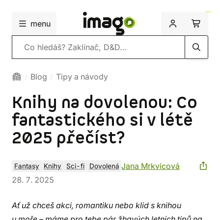
menu
Vyhledávání
Blog
Tipy a návody
Knihy na dovolenou: Co
fantastického si v létě
2025 přečíst?
Jana Mrkvicová
Fantasy
Knihy
Sci-fi
Dovolená
28. 7. 2025
Ať už chceš akci, romantiku nebo klid s knihou
u moře – máme pro tebe pár žhavých letních tipů na