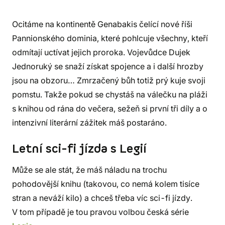
Ocitáme na kontinentě Genabakis čelící nové říši
Pannionského dominia, které pohlcuje všechny, kteří
odmítají uctívat jejich proroka. Vojevůdce Dujek
Jednoruký se snaží získat spojence a i další hrozby
jsou na obzoru… Zmrzačený bůh totiž prý kuje svoji
pomstu. Takže pokud se chystáš na válečku na pláži
s knihou od rána do večera, sežeň si první tři díly a o
intenzivní literární zážitek máš postaráno.
Letní sci-fi jízda s Legií
Může se ale stát, že máš náladu na trochu
pohodovější knihu (takovou, co nemá kolem tisíce
stran a neváží kilo) a chceš třeba víc sci-fi jízdy.
V tom případě je tou pravou volbou česká série