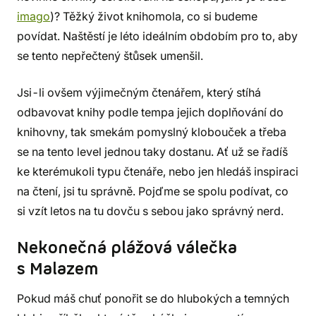
imago
)? Těžký život knihomola, co si budeme
povídat. Naštěstí je léto ideálním obdobím pro to, aby
se tento nepřečtený štůsek umenšil.
Jsi-li ovšem výjimečným čtenářem, který stíhá
odbavovat knihy podle tempa jejich doplňování do
knihovny, tak smekám pomyslný klobouček a třeba
se na tento level jednou taky dostanu. Ať už se řadíš
ke kterémukoli typu čtenáře, nebo jen hledáš inspiraci
na čtení, jsi tu správně. Pojďme se spolu podívat, co
si vzít letos na tu dovču s sebou jako správný nerd.
Nekonečná plážová válečka
s Malazem
Pokud máš chuť ponořit se do hlubokých a temných