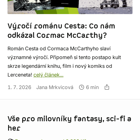
Výročí románu Cesta: Co nám
odkázal Cormac McCarthy?
Román Cesta od Cormaca McCarthyho slaví
významné výročí. Připomeň si tento postapo kult
skrze legendární knihu, film i nový komiks od
Lerceneta!
celý článek...
1. 7. 2026
Jana Mrkvicová
6 min
Informace o obchodu
Vše pro milovníky fantasy, sci-fi a
her