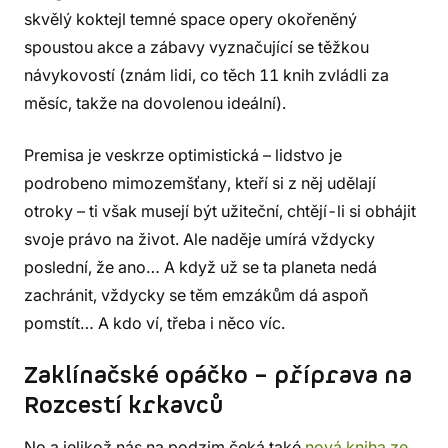
skvělý koktejl temné space opery okořeněný
spoustou akce a zábavy vyznačující se těžkou
návykovostí (znám lidi, co těch 11 knih zvládli za
měsíc, takže na dovolenou ideální).
Premisa je veskrze optimistická – lidstvo je
podrobeno mimozemšťany, kteří si z něj udělají
otroky – ti však musejí být užiteční, chtějí-li si obhájit
svoje právo na život. Ale naděje umírá vždycky
poslední, že ano… A když už se ta planeta nedá
zachránit, vždycky se těm emzákům dá aspoň
pomstít… A kdo ví, třeba i něco víc.
Zaklínačské opáčko – příprava na
Rozcestí krkavců
No a jelikož nás na podzim čeká také
nová kniha ze