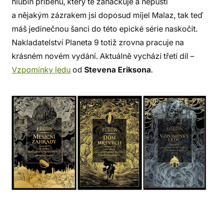
hlubin příběhu, který tě zaháčkuje a nepustí
a nějakým zázrakem jsi doposud míjel Malaz, tak teď
máš jedinečnou šanci do této epické série naskočit.
Nakladatelství Planeta 9 totiž zrovna pracuje na
krásném novém vydání. Aktuálně vychází třetí díl –
Vzpomínky ledu
od
Stevena Eriksona
.