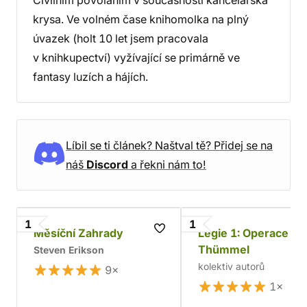
Civilním povoláním v současnosti kancelářská
krysa. Ve volném čase knihomolka na plný
úvazek (holt 10 let jsem pracovala
v knihkupectví) vyžívající se primárně ve
fantasy luzích a hájích.
Líbil se ti článek? Naštval tě? Přidej se na
náš
Discord
a řekni nám to!
1
1
Měsíční Zahrady
Legie 1: Operace
Thümmel
Steven Erikson
kolektiv autorů
9×
1×