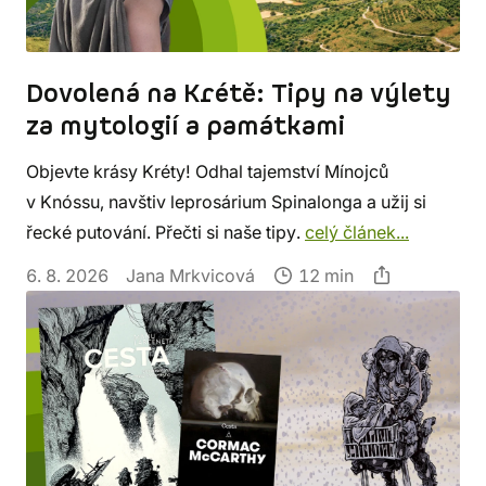
Dovolená na Krétě: Tipy na výlety
za mytologií a památkami
Objevte krásy Kréty! Odhal tajemství Mínojců
v Knóssu, navštiv leprosárium Spinalonga a užij si
řecké putování. Přečti si naše tipy.
celý článek...
6. 8. 2026
Jana Mrkvicová
12 min