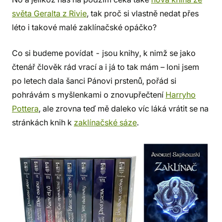
světa Geralta z Rivie
, tak proč si vlastně nedat přes
léto i takové malé zaklínačské opáčko?
Co si budeme povídat - jsou knihy, k nimž se jako
čtenář člověk rád vrací a i já to tak mám – loni jsem
po letech dala šanci Pánovi prstenů, pořád si
pohrávám s myšlenkami o znovupřečtení
Harryho
Pottera
, ale zrovna teď mě daleko víc láká vrátit se na
stránkách knih k
zaklínačské sáze
.