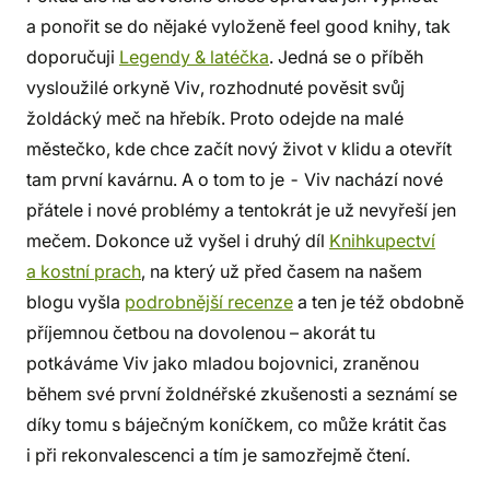
a ponořit se do nějaké vyloženě feel good knihy, tak
doporučuji
Legendy & latéčka
. Jedná se o příběh
vysloužilé orkyně Viv, rozhodnuté pověsit svůj
žoldácký meč na hřebík. Proto odejde na malé
městečko, kde chce začít nový život v klidu a otevřít
tam první kavárnu. A o tom to je - Viv nachází nové
přátele i nové problémy a tentokrát je už nevyřeší jen
mečem. Dokonce už vyšel i druhý díl
Knihkupectví
a kostní prach
, na který už před časem na našem
blogu vyšla
podrobnější recenze
a ten je též obdobně
příjemnou četbou na dovolenou – akorát tu
potkáváme Viv jako mladou bojovnici, zraněnou
během své první žoldnéřské zkušenosti a seznámí se
díky tomu s báječným koníčkem, co může krátit čas
i při rekonvalescenci a tím je samozřejmě čtení.