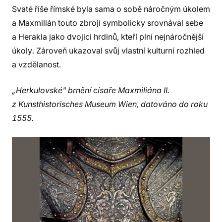
Svaté říše římské byla sama o sobě náročným úkolem
a Maxmilián touto zbrojí symbolicky srovnával sebe
a Herakla jako dvojici hrdinů, kteří plní nejnáročnější
úkoly. Zároveň ukazoval svůj vlastní kulturní rozhled
a vzdělanost.
„Herkulovské" brnění císaře Maxmiliána II.
z Kunsthistorisches Museum Wien, datováno do roku
1555.