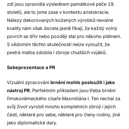
zdi jsou zpravidla výsledkem památkové péče 19.
století), ale to jsme zase v kontextu aristokracie.
Nálezy dekorovaných kožených výrobků nevalné
kvality nám však docela jasně říkají, že každý volný
povrch se dřív nebo později stal pro někoho plátnem.
S vědomím těchto skutečností nelze vyloučit, že
pestrá malba zdobila i zbroje chudších vojáků.
Sebeprezentace a PR
Vizuální zpracování
brnění mohlo posloužit i jako
nástroj PR
. Perfektním příkladem jsou třeba brnění
římskoněmeckého císaře Maxmiliána I. Ten nechal za
svůj život vyrobit mnoho kompletních zbrojí i jejích
částí, některé pro sebe, některé pro členy rodiny, jiné
jako diplomatické dary.