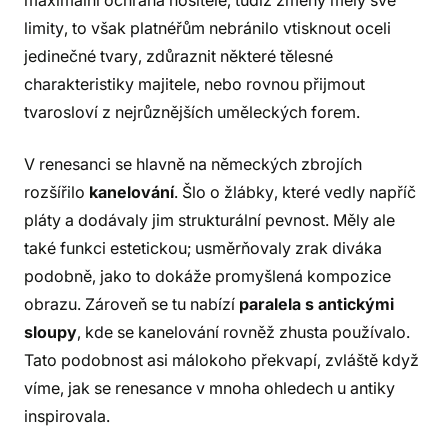
maximální ochrana nositele, tudíž změny měly své
limity, to však platnéřům nebránilo vtisknout oceli
jedinečné tvary, zdůraznit některé tělesné
charakteristiky majitele, nebo rovnou přijmout
tvarosloví z nejrůznějších uměleckých forem.
V renesanci se hlavně na německých zbrojích
rozšířilo
kanelování
. Šlo o žlábky, které vedly napříč
pláty a dodávaly jim strukturální pevnost. Měly ale
také funkci estetickou; usměrňovaly zrak diváka
podobně, jako to dokáže promyšlená kompozice
obrazu. Zároveň se tu nabízí
paralela s antickými
sloupy
, kde se kanelování rovněž zhusta používalo.
Tato podobnost asi málokoho překvapí, zvláště když
víme, jak se renesance v mnoha ohledech u antiky
inspirovala.