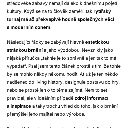
středověké zábavy nemají daleko k dnešnímu pojetí
kultury. Když se na to člověk zaměří, tak
rytířský
turnaj má až překvapivě hodně společných věcí
s moderním conem
.
Následující řádky se zabývají hlavně
estetickou
stránkou brnění
a jeho výzdobou. Nevznikly jako
nějaká příručka „takhle je to správně a jen tak to má
vypadat“. Psal jsem tento článek prostě s tím, že tohle
by se mohlo někdy někomu hodit. Ať už je ten někdo
nadšenec do living history, designuje postavu do hry,
nebo se prostě jen o to téma zajímá. Není to set
pravidel, ale v ideálním případě
zdroj informací
a inspirace
a taky trochu vhled do toho, jak o brnění
přemýšlel jeho majitel nebo výrobce.