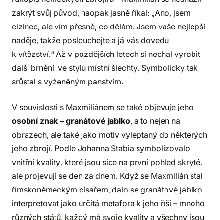
zakrýt svůj původ, naopak jasně říkal: „Ano, jsem
cizinec, ale vím přesně, co dělám. Jsem vaše nejlepší
naděje, takže poslouchejte a já vás dovedu
k vítězství.“ Až v pozdějších letech si nechal vyrobit
další brnění, ve stylu místní šlechty. Symbolicky tak
srůstal s vyženěným panstvím.
V souvislosti s Maxmiliánem se také objevuje jeho
osobní znak – granátové jablko
, a to nejen na
obrazech, ale také jako motiv vyleptaný do některých
jeho zbrojí. Podle Johanna Stabia symbolizovalo
vnitřní kvality, které jsou sice na první pohled skryté,
ale projevují se den za dnem. Když se Maxmilián stal
římskoněmeckým císařem, dalo se granátové jablko
interpretovat jako určitá metafora k jeho říši – mnoho
různých států, každý má svoje kvality a všechny jsou