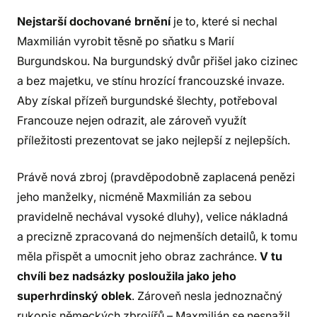
Nejstarší dochované brnění
je to, které si nechal
Maxmilián vyrobit těsně po sňatku s Marií
Burgundskou. Na burgundský dvůr přišel jako cizinec
a bez majetku, ve stínu hrozící francouzské invaze.
Aby získal přízeň burgundské šlechty, potřeboval
Francouze nejen odrazit, ale zároveň využít
příležitosti prezentovat se jako nejlepší z nejlepších.
Právě nová zbroj (pravděpodobně zaplacená penězi
jeho manželky, nicméně Maxmilián za sebou
pravidelně nechával vysoké dluhy), velice nákladná
a precizně zpracovaná do nejmenších detailů, k tomu
měla přispět a umocnit jeho obraz zachránce.
V tu
chvíli bez nadsázky posloužila jako jeho
superhrdinský oblek
. Zároveň nesla jednoznačný
rukopis německých zbrojířů – Maxmilián se nesnažil