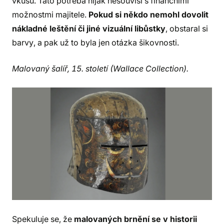
vkusu. Tato potřeba nijak nesouvisí s finančními
možnostmi majitele.
Pokud si někdo nemohl dovolit
nákladné leštění či jiné vizuální libůstky
, obstaral si
barvy, a pak už to byla jen otázka šikovnosti.
Malovaný šalíř, 15. století (Wallace Collection).
Spekuluje se, že
malovaných brnění se v historii