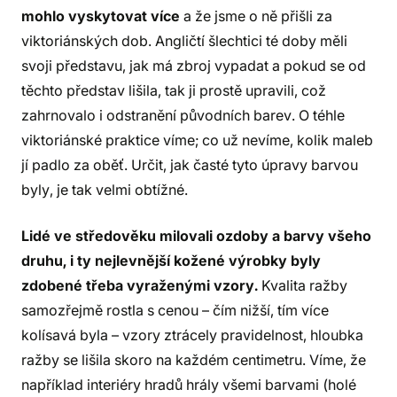
mohlo vyskytovat více
a že jsme o ně přišli za
viktoriánských dob. Angličtí šlechtici té doby měli
svoji představu, jak má zbroj vypadat a pokud se od
těchto představ lišila, tak ji prostě upravili, což
zahrnovalo i odstranění původních barev. O téhle
viktoriánské praktice víme; co už nevíme, kolik maleb
jí padlo za oběť. Určit, jak časté tyto úpravy barvou
byly, je tak velmi obtížné.
Lidé ve středověku milovali ozdoby a barvy všeho
druhu, i ty nejlevnější kožené výrobky byly
zdobené třeba vyraženými vzory.
Kvalita ražby
samozřejmě rostla s cenou – čím nižší, tím více
kolísavá byla – vzory ztrácely pravidelnost, hloubka
ražby se lišila skoro na každém centimetru. Víme, že
například interiéry hradů hrály všemi barvami (holé