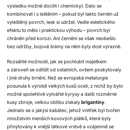
výsledku možné docílit i chemicky). Dalo se
kombinovat i s leštěním – pokud byl takto černěn už
vyleštěný povrch, lesk si udržel. Vedle estetického
efektu to mělo i praktickou výhodu – povrch byl
chráněn před korozí. Ani černění se však neobešlo
bez údržby, bojové šrámy na něm byly dost výrazné.
Rozsáhlé možnosti, jak se pochlubit majetkem
a zároveň se odlišit od ostatních, ovšem poskytovaly
i jiné druhy brnění. Než se evropská metalurgie
posunula k výrobě velkých kusů oceli, z nichž by bylo
možné spolehlivě vytvářet kyrysy a další rozměrné
kusy zbroje, velkou oblibu získaly
brigantiny
.
Jednalo se o jakýsi kabátec, jehož vnitřek byl tvořen
množstvím menších kovových plátků, které byly
přinýtovány k vnější látkové vrstvě a vzájemně se