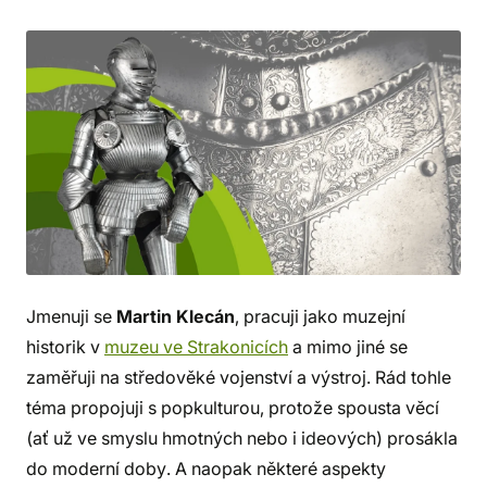
Jmenuji se
Martin Klecán
, pracuji jako muzejní
historik v
muzeu ve Strakonicích
a mimo jiné se
zaměřuji na středověké vojenství a výstroj. Rád tohle
téma propojuji s popkulturou, protože spousta věcí
(ať už ve smyslu hmotných nebo i ideových) prosákla
do moderní doby. A naopak některé aspekty