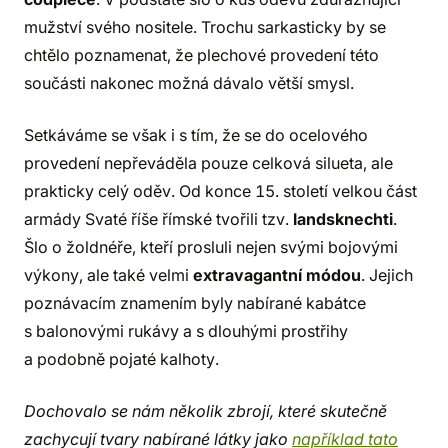
mužství svého nositele. Trochu sarkasticky by se
chtělo poznamenat, že plechové provedení této
součásti nakonec možná dávalo větší smysl.
Setkáváme se však i s tím, že se do ocelového
provedení nepřeváděla pouze celková silueta, ale
prakticky celý oděv. Od konce 15. století velkou část
armády Svaté říše římské tvořili tzv.
landsknechti
.
Šlo o žoldnéře, kteří prosluli nejen svými bojovými
výkony, ale také velmi
extravagantní módou
. Jejich
poznávacím znamením byly nabírané kabátce
s balonovými rukávy a s dlouhými prostřihy
a podobně pojaté kalhoty.
Dochovalo se nám několik zbrojí, které skutečně
zachycují tvary nabírané látky jako
například tato