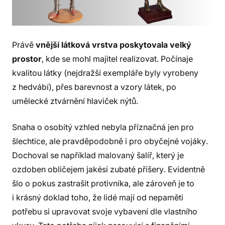
Právě
vnější látková vrstva
poskytovala velký
prostor
, kde se mohl majitel realizovat. Počínaje
kvalitou látky (nejdražší exempláře byly vyrobeny
z hedvábí), přes barevnost a vzory látek, po
umělecké ztvárnění hlaviček nýtů.
Snaha o osobitý vzhled nebyla příznačná jen pro
šlechtice, ale pravděpodobně i pro obyčejné vojáky.
Dochoval se například malovaný šalíř, který je
ozdoben obličejem jakési zubaté příšery. Evidentně
šlo o pokus zastrašit protivníka, ale zároveň je to
i krásný doklad toho, že lidé mají od nepaměti
potřebu si upravovat svoje vybavení dle vlastního