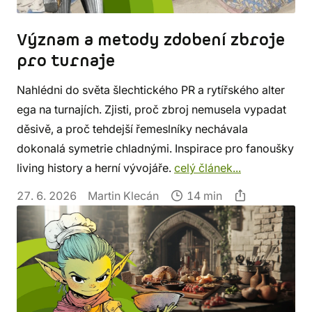
Význam a metody zdobení zbroje
pro turnaje
Nahlédni do světa šlechtického PR a rytířského alter
ega na turnajích. Zjisti, proč zbroj nemusela vypadat
děsivě, a proč tehdejší řemeslníky nechávala
dokonalá symetrie chladnými. Inspirace pro fanoušky
living history a herní vývojáře.
celý článek...
27. 6. 2026
Martin Klecán
14 min