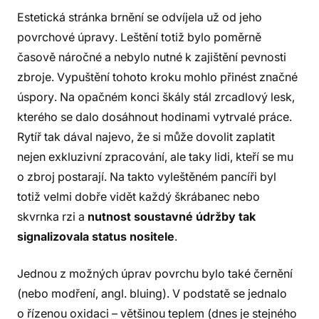
Estetická stránka brnění se odvíjela už od jeho
povrchové úpravy. Leštění totiž bylo poměrně
časově náročné a nebylo nutné k zajištění pevnosti
zbroje. Vypuštění tohoto kroku mohlo přinést značné
úspory. Na opačném konci škály stál zrcadlový lesk,
kterého se dalo dosáhnout hodinami vytrvalé práce.
Rytíř tak dával najevo, že si může dovolit zaplatit
nejen exkluzivní zpracování, ale taky lidi, kteří se mu
o zbroj postarají. Na takto vyleštěném pancíři byl
totiž velmi dobře vidět každý škrábanec nebo
skvrnka rzi a
nutnost soustavné údržby tak
signalizovala status nositele
.
Jednou z možných úprav povrchu bylo také černění
(nebo modření, angl. bluing). V podstatě se jednalo
o řízenou oxidaci – většinou teplem (dnes je stejného