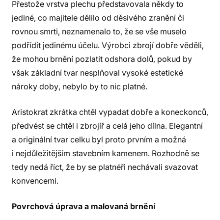
Přestože vrstva plechu představovala někdy to
jediné, co majitele dělilo od děsivého zranění či
rovnou smrti, neznamenalo to, že se vše muselo
podřídit jedinému účelu. Výrobci zbrojí dobře věděli,
že mohou brnění pozlatit odshora dolů, pokud by
však základní tvar nesplňoval vysoké estetické
nároky doby, nebylo by to nic platné.
Aristokrat zkrátka chtěl vypadat dobře a koneckonců,
předvést se chtěl i zbrojíř a celá jeho dílna. Elegantní
a originální tvar celku byl proto prvním a možná
i nejdůležitějším stavebním kamenem. Rozhodně se
tedy nedá říct, že by se platnéři nechávali svazovat
konvencemi.
Povrchová úprava a malovaná brnění