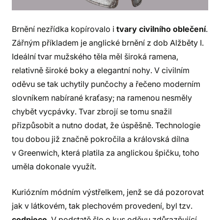
Brnění nezřídka kopírovalo i
tvary civilního oblečení
.
Zářným příkladem je anglické brnění z dob Alžběty I.
Ideální tvar mužského těla měl široká ramena,
relativně široké boky a elegantní nohy. V civilním
oděvu se tak uchytily punčochy a řečeno moderním
slovníkem nabírané kraťasy; na ramenou nesměly
chybět vycpávky. Tvar zbrojí se tomu snažil
přizpůsobit a nutno dodat, že úspěšně. Technologie
tou dobou již značně pokročila a královská dílna
v Greenwich, která platila za anglickou špičku, toho
uměla dokonale využít.
Kuriózním módním výstřelkem, jenž se dá pozorovat
jak v látkovém, tak plechovém provedení, byl tzv.
codpiece
. V podstatě šlo o kus oděvu zdůrazňující