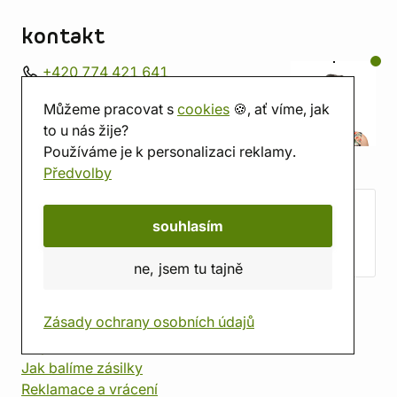
kontakt
+420 774 421 641
Po-pá 9:00-16:00
Můžeme pracovat s
cookies
🍪, ať víme, jak
info@imago.cz
to u nás žije?
Discord
Používáme je k personalizaci reklamy.
WhatsApp
Předvolby
souhlasím
Přidej se na Discord!
ne, jsem tu tajně
nakupování
Zásady ochrany osobních údajů
Všechno o nákupu
Doprava
a
Platba
Jak balíme zásilky
Reklamace a vrácení