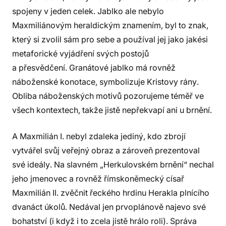
spojeny v jeden celek. Jablko ale nebylo
Maxmiliánovým heraldickým znamením, byl to znak,
který si zvolil sám pro sebe a používal jej jako jakési
metaforické vyjádření svých postojů
a přesvědčení. Granátové jablko má rovněž
náboženské konotace, symbolizuje Kristovy rány.
Obliba náboženských motivů pozorujeme téměř ve
všech kontextech, takže jistě nepřekvapí ani u brnění.
A Maxmilián I. nebyl zdaleka jediný, kdo zbrojí
vytvářel svůj veřejný obraz a zároveň prezentoval
své ideály. Na slavném „Herkulovském brnění“ nechal
jeho jmenovec a rovněž římskoněmecký císař
Maxmilián II. zvěčnit řeckého hrdinu Herakla plnícího
dvanáct úkolů. Nedával jen prvoplánově najevo své
bohatství (i když i to zcela jistě hrálo roli). Správa