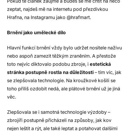
Pokud tě článek zaujme a budeš se mě chtít na něco
zeptat, najdeš mě na internetu pod přezdívkou
Hrafna, na Instagramu jako @hrafmart.
Brnění jako umělecké dílo
Hlavní funkcí brnění vždy bylo udržet nositele naživu
nebo aspoň zamezit těžkým zraněním. A přestože
toto nejvíc diktovalo podobu zbroje, i
estetická
stránka postupně rostla na důležitosti
– tím víc, jak
se zlepšovala technologie. Na kroužkové košili se
toho příliš ozdobit nedá, ale plátové brnění už je jiná
věc.
Zlepšovala se i samotná technologie výzdoby –
zbrojíři postupně přicházeli na způsoby, jak kov
nejen leštit a rýt, ale také leptat a potahovat dalšími