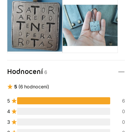
Hodnocení
6
5
(6 hodnocení)
5
6
4
0
3
0