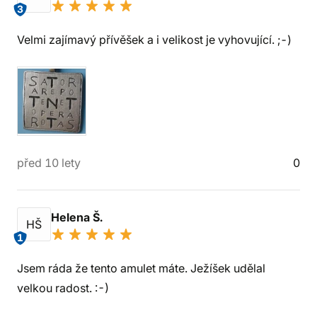
3
Velmi zajímavý přívěšek a i velikost je vyhovující. ;-)
před 10 lety
0
Helena Š.
HŠ
1
Jsem ráda že tento amulet máte. Ježíšek udělal
velkou radost. :-)