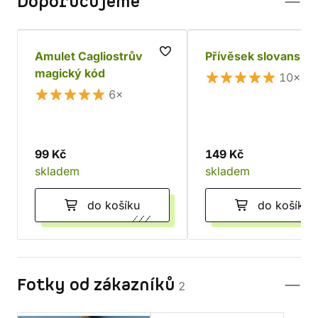
Doporučujeme
Amulet Cagliostrův
Přívěsek slovanský 
magický kód
10×
6×
99 Kč
149 Kč
skladem
skladem
do košíku
do košíku
Fotky od zákazníků
2