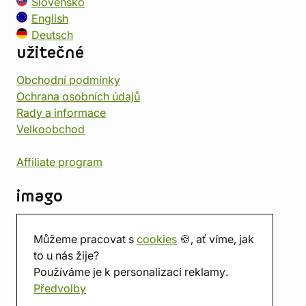
Slovensko
English
Deutsch
užitečné
Obchodní podmínky
Ochrana osobních údajů
Rady a informace
Velkoobchod
Affiliate program
imago
Kontakt
Můžeme pracovat s
cookies
🍪, ať víme, jak
Prodejna
to u nás žije?
Herna
Používáme je k personalizaci reklamy.
O nás
Předvolby
Hodnocení obchodu
Dárkové poukazy