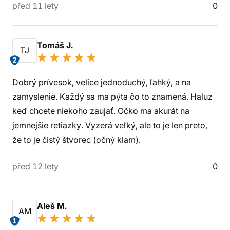
před 11 lety
0
Tomáš J.
TJ
2
Dobrý prívesok, velice jednoduchý, ľahký, a na
zamyslenie. Každý sa ma pýta čo to znamená. Haluz
keď chcete niekoho zaujať. Očko ma akurát na
jemnejšie retiazky. Vyzerá veľký, ale to je len preto,
že to je čistý štvorec (očný klam).
před 12 lety
0
Aleš M.
AM
1