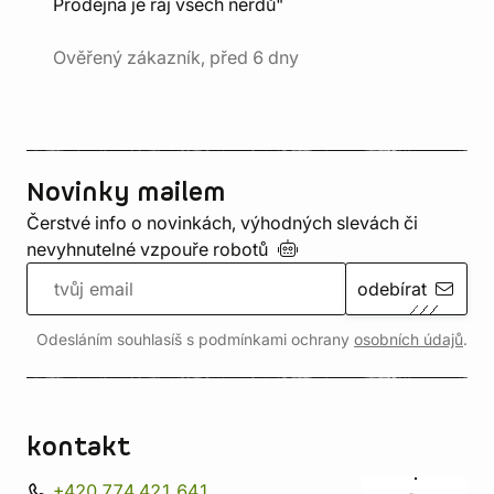
Prodejna je ráj všech nerdů"
Ověřený zákazník, před 6 dny
Novinky mailem
Čerstvé info o novinkách, výhodných slevách či
nevyhnutelné vzpouře
robotů
odebírat
Odesláním souhlasíš s podmínkami ochrany
osobních údajů
.
kontakt
+420 774 421 641