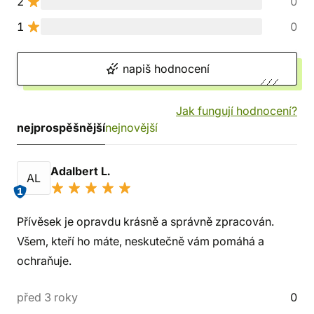
2
0
1
0
napiš hodnocení
Jak fungují hodnocení?
nejprospěšnější
nejnovější
Adalbert L.
AL
1
Přívěsek je opravdu krásně a správně zpracován.
Všem, kteří ho máte, neskutečně vám pomáhá a
ochraňuje.
před 3 roky
0