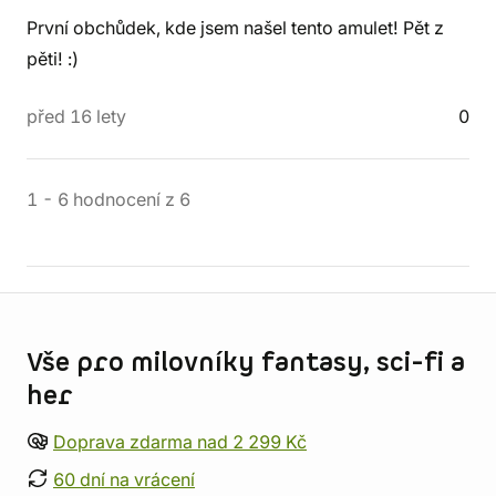
První obchůdek, kde jsem našel tento amulet! Pět z
pěti! :)
před 16 lety
0
1
-
6
hodnocení
z
6
Informace o obchodu
Vše pro milovníky fantasy, sci-fi a
her
Doprava zdarma nad 2 299 Kč
60 dní na vrácení