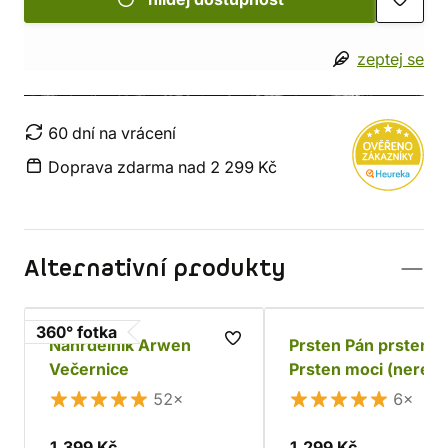
zeptej se
60 dní na vrácení
Doprava zdarma nad 2 299 Kč
Alternativní produkty
360° fotka
Náhrdelník Arwen
Prsten Pán prstenů 
Večernice
Prsten moci (nerez)
52×
6×
1 399 Kč
1 299 Kč