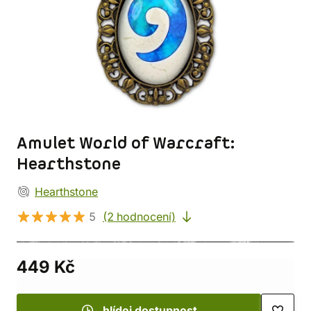
Amulet World of Warcraft:
Hearthstone
Hearthstone
5
(2 hodnocení)
449 Kč
hlídej dostupnost