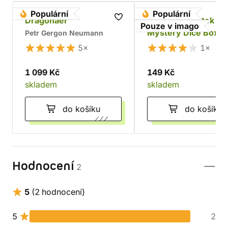
Populární
Populární
Dragonaer
Sada RPG kostek -
Pouze v imago
Mystery Dice Box
Petr Gergon Neumann
5×
1×
1 099 Kč
149 Kč
skladem
skladem
do košíku
do košíku
Hodnocení
2
5
(2 hodnocení)
5
2