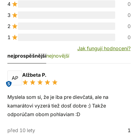
4
0
3
0
2
0
1
0
Jak fungují hodnocení?
nejprospěšnější
nejnovější
Alžbeta P.
AP
5
Myslela som si, že je iba pre dievčatá, ale na
kamarátovi vyzerá tiež dosť dobre :) Takže
odporúčam obom pohlaviam :D
před 10 lety
1