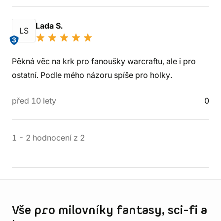
Lada S.
LS
3
Pěkná věc na krk pro fanoušky warcraftu, ale i pro
ostatní. Podle mého názoru spíše pro holky.
před 10 lety
0
1
-
2
hodnocení
z
2
Informace o obchodu
Vše pro milovníky fantasy, sci-fi a