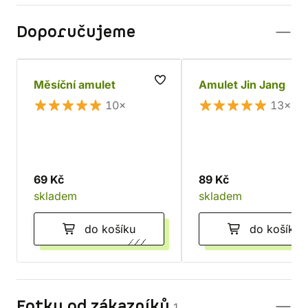
Doporučujeme
Měsíční amulet
Amulet Jin Jang
10×
13×
69 Kč
89 Kč
skladem
skladem
do košíku
do košíku
Fotky od zákazníků
1