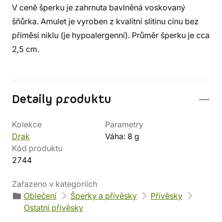
V ceně šperku je zahrnuta bavlněná voskovaný
šňůrka. Amulet je vyroben z kvalitní slitinu cínu bez
příměsi niklu (je hypoalergenní). Průměr šperku je cca
2,5 cm.
Detaily produktu
Kolekce
Parametry
Drak
Váha: 8 g
Kód produktu
2744
Zařazeno v kategoriích
Oblečení
Šperky a přívěsky
Přívěsky
Ostatní přívěsky