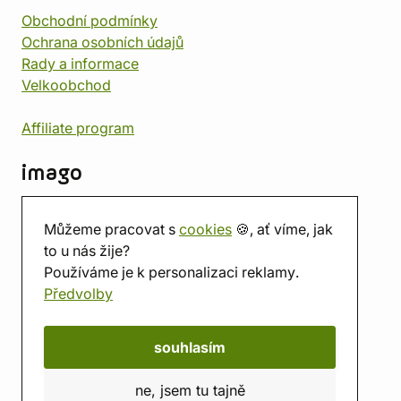
Obchodní podmínky
Ochrana osobních údajů
Rady a informace
Velkoobchod
Affiliate program
imago
Kontakt
Můžeme pracovat s
cookies
🍪, ať víme, jak
Prodejna
to u nás žije?
Herna
Používáme je k personalizaci reklamy.
O nás
Předvolby
Hodnocení obchodu
Dárkové poukazy
Kalendář
souhlasím
imago.blog
ne, jsem tu tajně