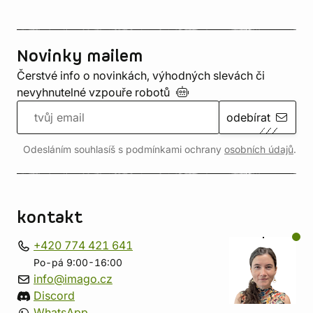
Novinky mailem
Čerstvé info o novinkách, výhodných slevách či
nevyhnutelné vzpouře
robotů
odebírat
Odesláním souhlasíš s podmínkami ochrany
osobních údajů
.
kontakt
+420 774 421 641
Po-pá 9:00-16:00
info@imago.cz
Discord
WhatsApp