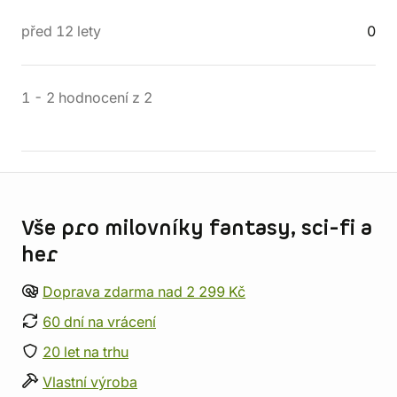
před 12 lety
0
1
-
2
hodnocení
z
2
Informace o obchodu
Vše pro milovníky fantasy, sci-fi a
her
Doprava zdarma nad 2 299 Kč
60 dní na vrácení
20 let na trhu
Vlastní výroba