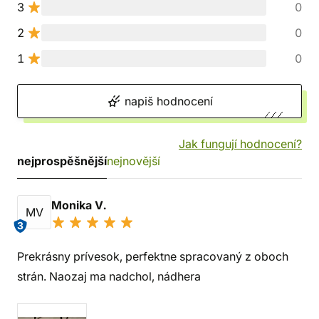
3
0
2
0
1
0
napiš hodnocení
Jak fungují hodnocení?
nejprospěšnější
nejnovější
Monika V.
MV
3
Prekrásny prívesok, perfektne spracovaný z oboch
strán. Naozaj ma nadchol, nádhera