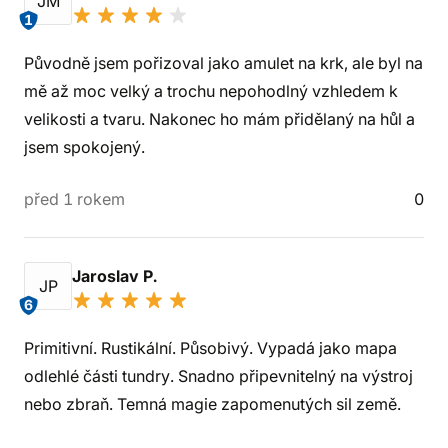
JM
1
Původně jsem pořizoval jako amulet na krk, ale byl na
mě až moc velký a trochu nepohodlný vzhledem k
velikosti a tvaru. Nakonec ho mám přidělaný na hůl a
jsem spokojený.
před 1 rokem
0
Jaroslav P.
JP
6
Primitivní. Rustikální. Působivý. Vypadá jako mapa
odlehlé části tundry. Snadno připevnitelný na výstroj
nebo zbraň. Temná magie zapomenutých sil země.