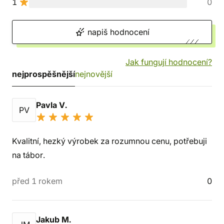
1
0
napiš hodnocení
Jak fungují hodnocení?
nejprospěšnější
nejnovější
Pavla V.
PV
Kvalitní, hezký výrobek za rozumnou cenu, potřebuji
na tábor.
před 1 rokem
0
Jakub M.