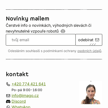
Novinky mailem
Čerstvé info o novinkách, výhodných slevách či
nevyhnutelné vzpouře
robotů
odebírat
Odesláním souhlasíš s podmínkami ochrany
osobních údajů
.
kontakt
+420 774 421 641
Po-pá 9:00-16:00
info@imago.cz
Discord
WhatsApp