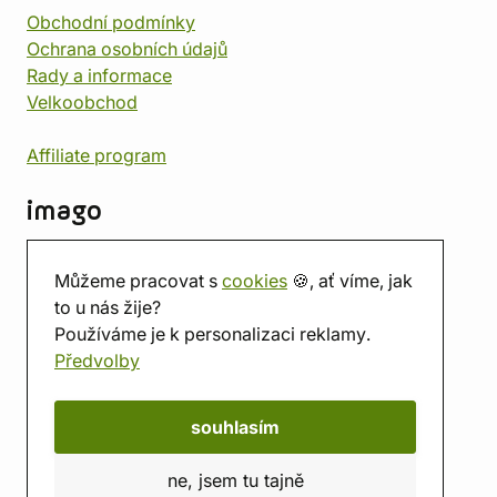
Obchodní podmínky
Ochrana osobních údajů
Rady a informace
Velkoobchod
Affiliate program
imago
Kontakt
Můžeme pracovat s
cookies
🍪, ať víme, jak
Prodejna
to u nás žije?
Herna
Používáme je k personalizaci reklamy.
O nás
Předvolby
Hodnocení obchodu
Dárkové poukazy
Kalendář
souhlasím
imago.blog
ne, jsem tu tajně