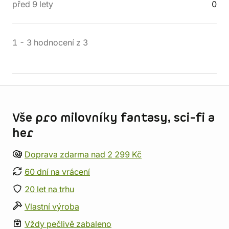
před 9 lety
0
1
-
3
hodnocení
z
3
Informace o obchodu
Vše pro milovníky fantasy, sci-fi a
her
Doprava zdarma nad 2 299 Kč
60 dní na vrácení
20 let na trhu
Vlastní výroba
Vždy pečlivě zabaleno