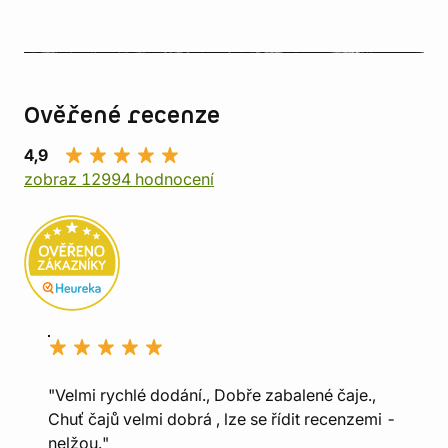
Ověřené recenze
4,9
zobraz 12994 hodnocení
"Velmi rychlé dodání., Dobře zabalené čaje.,
Chuť čajů velmi dobrá , lze se řídit recenzemi -
nelžou."