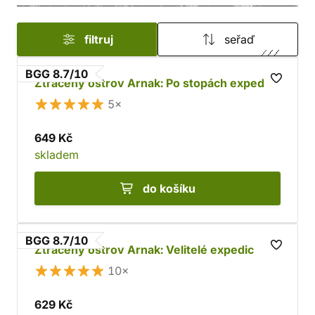
posílíš svou výpravu pomocí mocných artefaktů?
filtruj
seřaď
BGG 8.7/10
Ztracený ostrov Arnak: Po stopách expedice
5×
649 Kč
skladem
do košíku
BGG 8.7/10
Ztracený ostrov Arnak: Velitelé expedic
10×
629 Kč