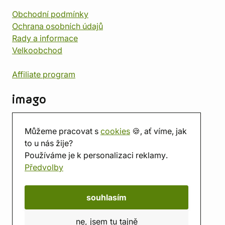
Obchodní podmínky
Ochrana osobních údajů
Rady a informace
Velkoobchod
Affiliate program
imago
Kontakt
Můžeme pracovat s
cookies
🍪, ať víme, jak
Prodejna
to u nás žije?
Herna
Používáme je k personalizaci reklamy.
O nás
Předvolby
Hodnocení obchodu
Dárkové poukazy
Kalendář
souhlasím
imago.blog
ne, jsem tu tajně