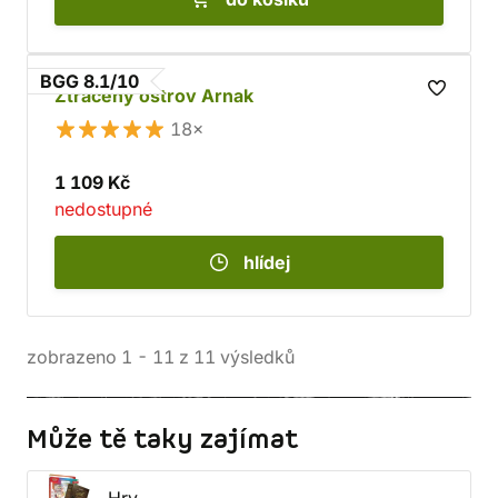
BGG 8.1/10
Ztracený ostrov Arnak
18×
1 109 Kč
nedostupné
hlídej
zobrazeno
1
-
11
z
11
výsledků
Může tě taky zajímat