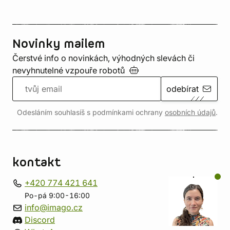
Novinky mailem
Čerstvé info o novinkách, výhodných slevách či
nevyhnutelné vzpouře
robotů
odebírat
Odesláním souhlasíš s podmínkami ochrany
osobních údajů
.
kontakt
+420 774 421 641
Po-pá 9:00-16:00
info@imago.cz
Discord