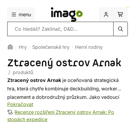
menu
Vyhledávání
Hry
Společenské hry
Herní rodiny
Ztracený ostrov Arnak
/ produktů
Ztracený ostrov Arnak
je oceňovaná strategická
hra, která chytře kombinuje deckbuilding, worker
placement a dobrodružný průzkum. Jako vedoucí
Pokračovat
expedice budeš objevovat skrytá místa, získávat
Recenze rozšíření Ztracený ostrov Arnak: Po
cenné zdroje a čelit výzvám, které ti ostrov postaví
stopách expedice
do cesty. Každý tah přináší důležitá rozhodnutí -
investuješ do výzkumu tajemství ostrova, nebo raději