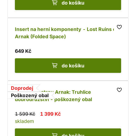
do košíku
Insert na herní komponenty - Lost Ruins of
Arnak (Folded Space)
649 Kč
do košíku
Doprodej
Ztracený ostrov Arnak: Truhlice
Poškozený obal
dobrodružství - poškozený obal
1 599 Kč
1 399 Kč
skladem
do košíku