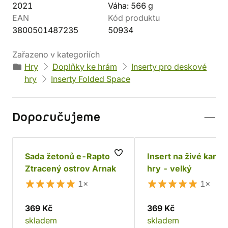
2021
Váha: 566 g
EAN
Kód produktu
3800501487235
50934
Zařazeno v kategoriích
Hry
Doplňky ke hrám
Inserty pro deskové
hry
Inserty Folded Space
Doporučujeme
Sada žetonů e-Raptor -
Insert na živé karetn
Ztracený ostrov Arnak
hry - velký
1×
1×
369 Kč
369 Kč
skladem
skladem