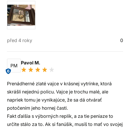
před 4 roky
0
Pavol M.
PM
6
Prenádherné zlaté vajce v krásnej vytrínke, ktorá
skrášli nejednú policu. Vajce je trochu malé, ale
napriek tomu je vynikajúce, že sa dá otvárať
potočením jeho hornej časti.
Fakt ďalšia s výborných replík, a za tie peniaze to
určite stálo za to. Ak si fanúšik, musíš to mať vo svojej