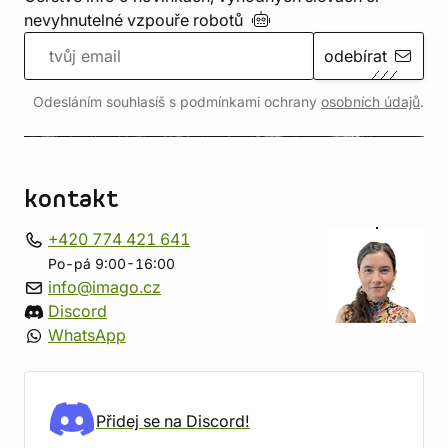
nevyhnutelné vzpouře
robotů
odebírat
Odesláním souhlasíš s podmínkami ochrany
osobních údajů
.
kontakt
+420 774 421 641
Po-pá 9:00-16:00
info@imago.cz
Discord
WhatsApp
Přidej se na Discord!