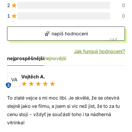
2
0
1
0
napiš hodnocení
Jak fungují hodnocení?
nejprospěšnější
nejnovější
Vojtěch A.
VA
3
To zlaté vejce s mi moc líbí. Je skvělé, že se otevírá
stejně jako ve filmu, a jsem si víc než jist, že to za tu
cenu stojí - vždyť je součástí toho i ta nádherná
vitrínka!