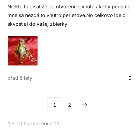
Niekto tu písal,že po otvorení je vnútri akoby perla,no
mne sa nezdá to vnútro perleťové.No celkovo ide o
skvost aj do vašej zbierky.
před 6 lety
0
1
2
1
-
10
hodnocení
z
11