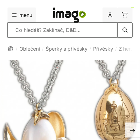
menu
Vyhledávání
Oblečení
Šperky a přívěsky
Přívěsky
Z her, fil