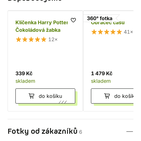
360° fotka
Klíčenka Harry Potter -
Obraceč času
Čokoládová žabka
41×
12×
339 Kč
1 479 Kč
skladem
skladem
do košíku
do košíku
Fotky od zákazníků
6