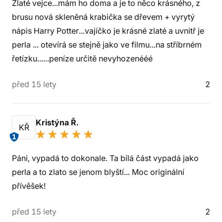
Zlaté vejce...mám ho doma a je to něco krásného, z
brusu nová skleněná krabička se dřevem + vyrytý
nápis Harry Potter...vajíčko je krásné zlaté a uvnitř je
perla ... otevírá se stejně jako ve filmu...na stříbrném
řetízku......peníze určitě nevyhozenééé
před 15 lety
2
Kristýna Ř.
KŘ
1
Páni, vypadá to dokonale. Ta bílá část vypadá jako
perla a to zlato se jenom blyští... Moc originální
přívěšek!
před 15 lety
2