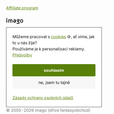
Affiliate program
imago
Kontakt
Můžeme pracovat s
cookies
🍪, ať víme, jak
Prodejna
to u nás žije?
Herna
Používáme je k personalizaci reklamy.
O nás
Předvolby
Hodnocení obchodu
Dárkové poukazy
Kalendář
souhlasím
imago.blog
ne, jsem tu tajně
Zásady ochrany osobních údajů
© 2005-2026 imago (dříve fantasyobchod)