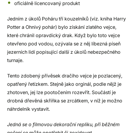
oficiálně licencovaný produkt
Jedním z úkolů Poháru tří kouzelníků (viz. kniha Harry
Potter a Ohnivý pohár) bylo získání zlatého vejce,
které chránil opravdický drak. Když bylo toto vejce
otevřeno pod vodou, ozývala se z něj líbezná píseň
jezerních lidí popisující další z úkolů nebezpečného
turnaje.
Tento zdobený přívěsek dračího vejce je pozlacený,
opatřený řetízkem. Stejně jako orginál, podle nějž je
zhotoven, jej lze pootočením rozevřít. Součástí je
drobná dřevěná skříňka se zrcátkem, v níž je možno
náhrdelník vystavit.
Jedná se o filmovou dekorační repliku, při běžném
nošení se může opotřebit či zoxidovat.