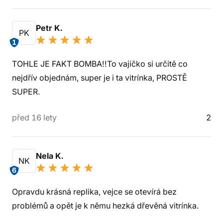
Petr K.
PK
1
TOHLE JE FAKT BOMBA!!To vajíčko si určitě co
nejdřív objednám, super je i ta vitrínka, PROSTĚ
SUPER.
před 16 lety
2
Nela K.
NK
6
Opravdu krásná replika, vejce se otevírá bez
problémů a opět je k němu hezká dřevěná vitrínka.