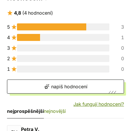
4,8
(4 hodnocení)
5
3
4
1
3
0
2
0
1
0
napiš hodnocení
Jak fungují hodnocení?
nejprospěšnější
nejnovější
Petra V.