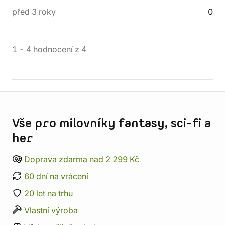
před 3 roky
0
1
-
4
hodnocení
z
4
Informace o obchodu
Vše pro milovníky fantasy, sci-fi a
her
Doprava zdarma nad 2 299 Kč
60 dní na vrácení
20 let na trhu
Vlastní výroba