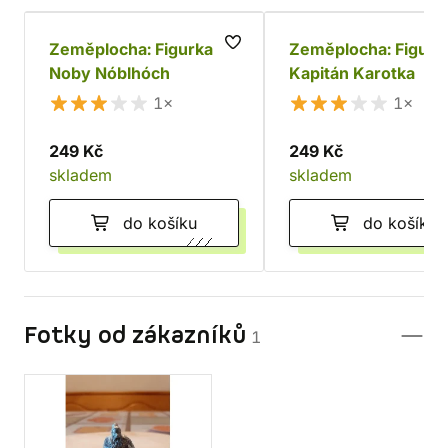
Zeměplocha: Figurka
Zeměplocha: Figurk
Noby Nóblhóch
Kapitán Karotka
1×
1×
249 Kč
249 Kč
skladem
skladem
do košíku
do košíku
Fotky od zákazníků
1