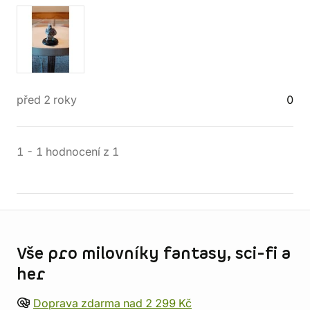
před 2 roky
0
1
-
1
hodnocení
z
1
Informace o obchodu
Vše pro milovníky fantasy, sci-fi a
her
Doprava zdarma nad 2 299 Kč