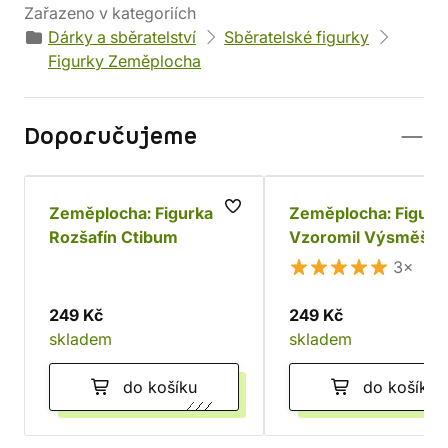
Zařazeno v kategoriích
Dárky a sběratelství
Sběratelské figurky
Figurky Zeměplocha
Doporučujeme
Zeměplocha: Figurka
Zeměplocha: Figurk
Rozšafín Ctibum
Vzoromil Výsměšek
3×
249 Kč
249 Kč
skladem
skladem
do košíku
do košíku