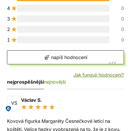
4
0
3
0
2
0
1
0
napiš hodnocení
Jak fungují hodnocení?
nejprospěšnější
nejnovější
Václav S.
VS
6
Kovová figurka Margaréty Česnečkové letící na
koštěti. Velice hezky vyobrazená na to, že je z kovu.