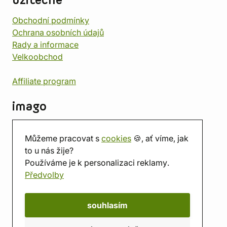
užitečné
Obchodní podmínky
Ochrana osobních údajů
Rady a informace
Velkoobchod
Affiliate program
imago
Kontakt
Můžeme pracovat s
cookies
🍪, ať víme, jak
Prodejna
to u nás žije?
Herna
Používáme je k personalizaci reklamy.
O nás
Předvolby
Hodnocení obchodu
Dárkové poukazy
Kalendář
souhlasím
imago.blog