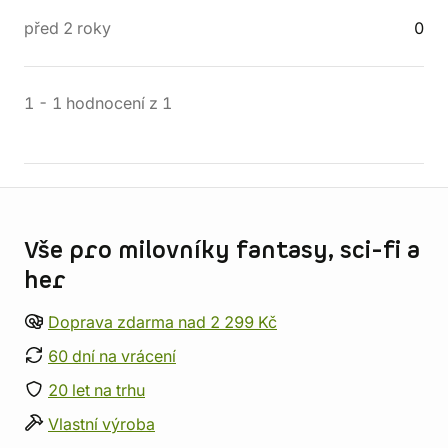
před 2 roky
0
1
-
1
hodnocení
z
1
Informace o obchodu
Vše pro milovníky fantasy, sci-fi a
her
Doprava zdarma nad 2 299 Kč
60 dní na vrácení
20 let na trhu
Vlastní výroba