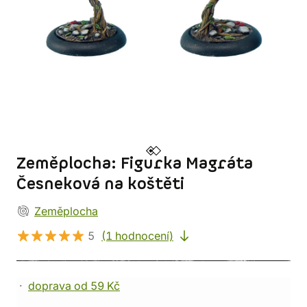
Zeměplocha: Figurka Magráta
Česneková na koštěti
Zeměplocha
5
(1 hodnocení)
doprava od 59 Kč