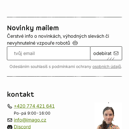
Novinky mailem
Čerstvé info o novinkách, výhodných slevách či
nevyhnutelné vzpouře
robotů
odebírat
Odesláním souhlasíš s podmínkami ochrany
osobních údajů
.
kontakt
+420 774 421 641
Po-pá 9:00-16:00
info@imago.cz
Discord