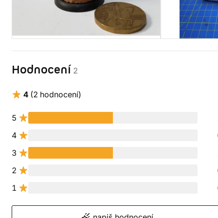
Hodnocení
2
4
(2 hodnocení)
5
4
3
2
1
napiš hodnocení