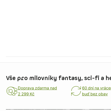
Informace o obchodu
Vše pro milovníky fantasy, sci-fi a h
Doprava zdarma nad
60 dní na vráce
2 299 Kč
buď bez obav