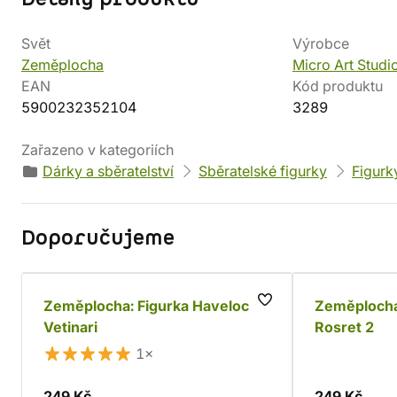
Svět
Výrobce
Zeměplocha
Micro Art Studi
EAN
Kód produktu
5900232352104
3289
Zařazeno v kategoriích
Dárky a sběratelství
Sběratelské figurky
Figurk
Doporučujeme
Zeměplocha: Figurka Havelock
Zeměplocha
Vetinari
Rosret 2
1×
249 Kč
249 Kč