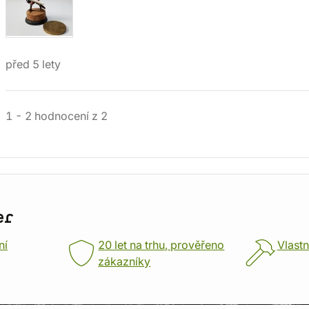
před 5 lety
1
-
2
hodnocení
z
2
er
ní
20 let na trhu, prověřeno
Vlastn
zákazníky