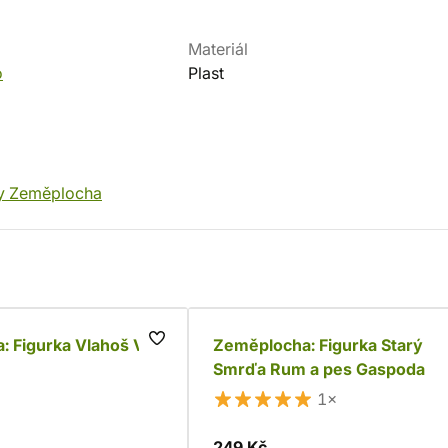
Materiál
o
Plast
y Zeměplocha
: Figurka Vlahoš Van
Zeměplocha: Figurka Starý
Smrďa Rum a pes Gaspoda
1×
249 Kč