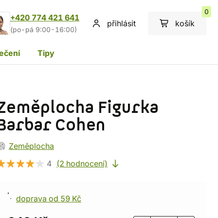
0
+420 774 421 641
přihlásit
košík
(po-pá 9:00-16:00)
ečení
Tipy
Zeměplocha Figurka
Barbar Cohen
Zeměplocha
4
(2 hodnocení)
doprava od 59 Kč