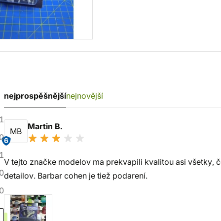
nejprospěšnější
nejnovější
1
Martin B.
MB
0
6
1
V tejto značke modelov ma prekvapili kvalitou asi všetky, 
0
detailov. Barbar cohen je tiež podarení.
0