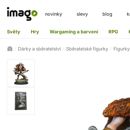
novinky
slevy
blog
k
Světy
Hry
Wargaming a barvení
RPG
Dárky a sběratelství
Sběratelské figurky
Figurk