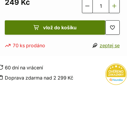
249 Kč
vlož do košíku
70 ks prodáno
zeptej se
60 dní na vrácení
Doprava zdarma nad 2 299 Kč