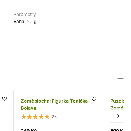
Parametry
Váha: 50 g
Zeměplocha: Figurka Tonička
Puzzle T
Bolavá
Zeměploc
2×
249 Kč
599 Kč