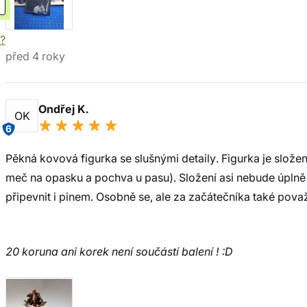
í?
před 4 roky
Ondřej K.
OK
6
Pěkná kovová figurka se slušnými detaily. Figurka je složen
meč na opasku a pochva u pasu). Složení asi nebude úplně
připevnit i pinem. Osobně se, ale za začátečníka také považ
20 koruna ani korek není součástí balení ! :D