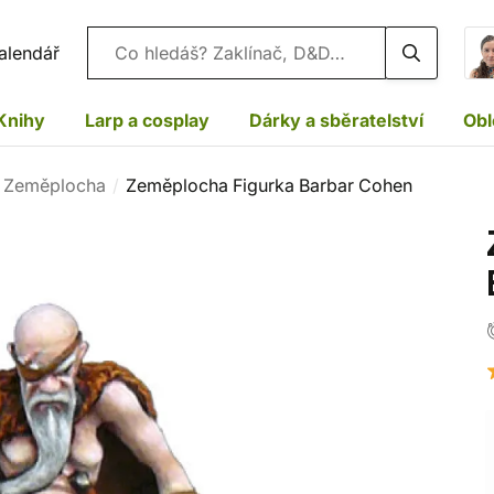
Vyhledávání
alendář
Knihy
Larp a cosplay
Dárky a sběratelství
Obl
y Zeměplocha
Zeměplocha Figurka Barbar Cohen