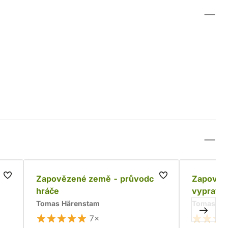
Zapovězené země - průvodce
Zapověze
hráče
vypravě
Tomas Härenstam
Tomas Hä
7×