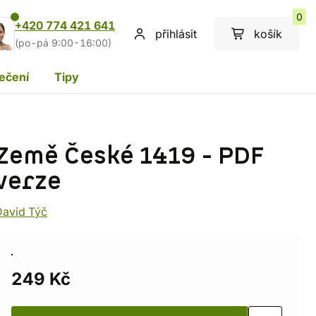
0
+420 774 421 641
přihlásit
košík
(po-pá 9:00-16:00)
ečení
Tipy
Země České 1419 - PDF
verze
David Týč
249 Kč