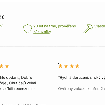
er
ní
20 let na trhu, prověřeno
Vlastn
zákazníky
chlé dodání., Dobře
"Rychlá doručení, široký v
aje., Chuť čajů velmi
e se řídit recenzemi -
Ověřený zákazník, před 2 