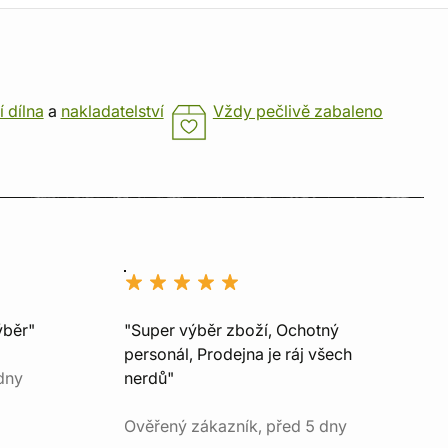
í dílna
a
nakladatelství
Vždy pečlivě zabaleno
ýběr"
"Super výběr zboží, Ochotný
personál, Prodejna je ráj všech
dny
nerdů"
Ověřený zákazník, před 5 dny