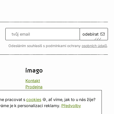
odebírat
Odesláním souhlasíš s podmínkami ochrany
osobních údajů
.
imago
Kontakt
Prodejna
Herna
O nás
e pracovat s
cookies
🍪, ať víme, jak to u nás žije?
Hodnocení obchodu
áme je k personalizaci reklamy.
Předvolby
Dárkové poukazy