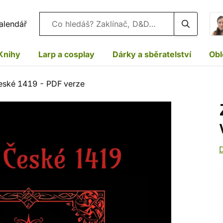
Vyhledávání
alendář
Knihy
Larp a cosplay
Dárky a sběratelství
Obl
ské 1419 - PDF verze