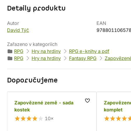
Detaily produktu
Autor
EAN
David Týč
97880110657
Zařazeno v kategoriích
RPG
Hry na hrdiny
RPG e-knihy a pdf
RPG
Hry na hrdiny
Fantasy RPG
Zapovězen
Doporučujeme
Zapovězené země - sada
Zapovězené
kostek
komplet
10×