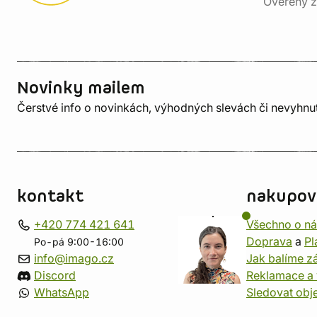
Ověřený z
Novinky mailem
Čerstvé info o novinkách, výhodných slevách či nevyhn
kontakt
nakupov
+420 774 421 641
Všechno o n
Doprava
a
Pl
Po-pá 9:00-16:00
info@imago.cz
Jak balíme zá
Discord
Reklamace a 
WhatsApp
Sledovat obj