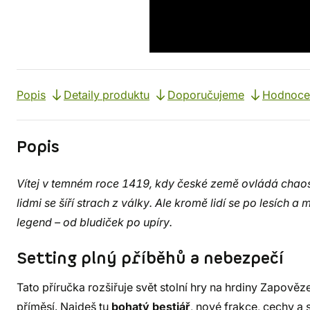
Popis
Detaily produktu
Doporučujeme
Hodnoce
Popis
Vítej v temném roce 1419, kdy české země ovládá chaos.
lidmi se šíří strach z války. Ale kromě lidí se po lesích a
legend – od bludiček po upíry.
Setting plný příběhů a nebezpečí
Tato příručka rozšiřuje svět stolní hry na hrdiny Zapově
příměsí. Najdeš tu
bohatý bestiář
, nové frakce, cechy a