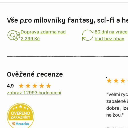
Informace o obchodu
Vše pro milovníky fantasy, sci-fi a h
Doprava zdarma nad
60 dní na vráce
2 299 Kč
buď bez obav
Ověřené recenze
4,9
zobraz 12993 hodnocení
"Velmi ry
zabalené č
dobrá , lz
nelžou."