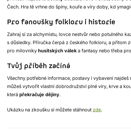
Čech. Hra tě vrhne do špíny, kouře a víry doby, kd ymagie 
Pro fanoušky folkloru i historie
Zahraj si za alchymistu, lovce nestvůr nebo potulného kaz
s důsledky. Příručka čerpá z českého folkloru, a přitom z
pro milovníky
husitských válek
a fantasy nebo třeba pr
Tvůj příběh začíná
Všechny potřebné informace, postavy i vybavení najdeš n
můžeš vytvořit vlastní dobrodružství plné víry, krve a ko
která
překračuje dějiny
.
Ukázku na zkoušku si můžete stáhnout
zde
.