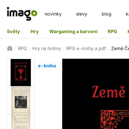
novinky
slevy
blog
k
Světy
Hry
Wargaming a barvení
RPG
RPG
Hry na hrdiny
RPG e-knihy a pdf
Země Če
e-kniha