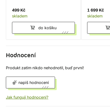
499 Kč
1 699 Kč
skladem
skladem
do košíku
Hodnocení
Produkt zatím nikdo nehodnotil, buď první!
napiš hodnocení
Jak fungují hodnocení?