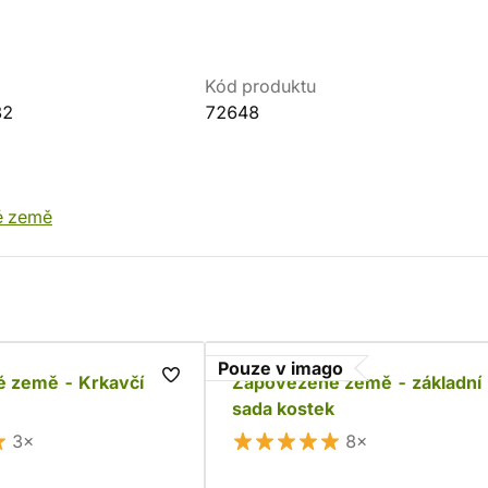
Kód produktu
82
72648
é země
Pouze v imago
 země - Krkavčí
Zapovězené země - základní
sada kostek
3×
8×