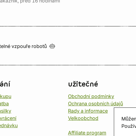
ákazník, před 16 hodinami
utelné vzpouře
robotů
ání
užitečné
ákupu
Obchodní podmínky
atba
Ochrana osobních údajů
silky
Rady a informace
vrácení
Velkoobchod
Můžem
ednávku
Použív
Affiliate program