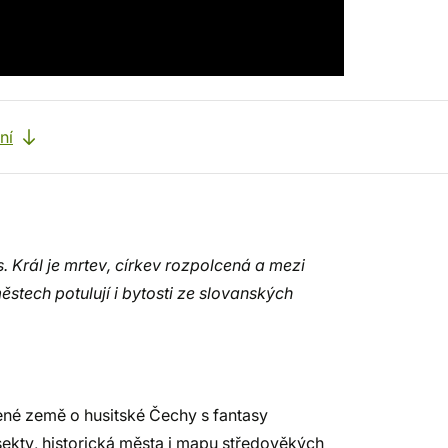
ní
 Král je mrtev, církev rozpolcená a mezi
 městech potulují i bytosti ze slovanských
zené země o husitské Čechy s fantasy
 sekty, historická města i mapu středověkých