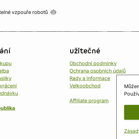
utelné vzpouře
robotů
ání
užitečné
ákupu
Obchodní podmínky
atba
Ochrana osobních údajů
silky
Rady a informace
vrácení
Velkoobchod
Můžem
ednávku
Použív
Affiliate program
ublika
Zásad