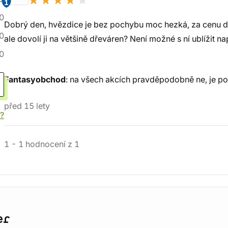
1
0
Dobrý den, hvězdice je bez pochybu moc hezká, za cenu dá
0
ale dovolí ji na většině dřeváren? Není možné s ní ublížit na
0
Fantasyobchod
: na všech akcích pravděpodobně ne, je p
před 15 lety
í?
1
-
1
hodnocení
z
1
er