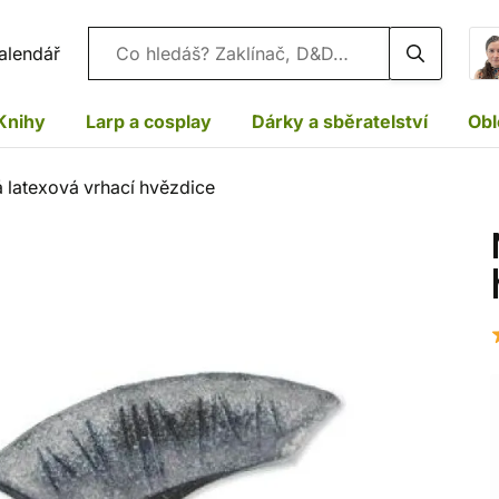
Vyhledávání
alendář
Knihy
Larp a cosplay
Dárky a sběratelství
Obl
latexová vrhací hvězdice