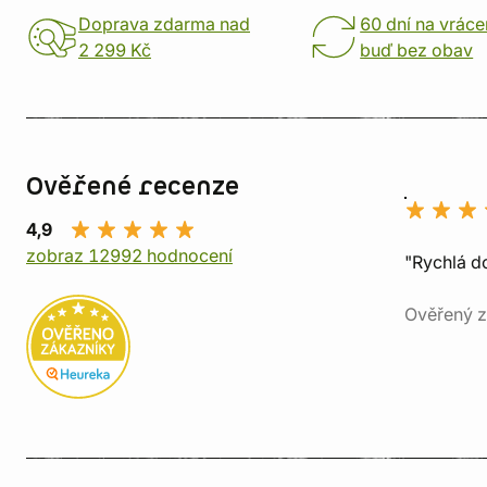
Doprava zdarma nad
60 dní na vráce
2 299 Kč
buď bez obav
Ověřené recenze
4,9
zobraz 12992 hodnocení
"Rychlá do
Ověřený z