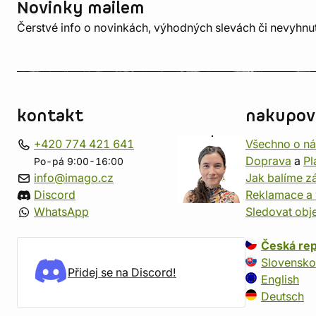
Novinky mailem
Čerstvé info o novinkách, výhodných slevách či nevyhn
kontakt
nakupov
+420 774 421 641
Všechno o n
Doprava
a
Pl
Po-pá 9:00-16:00
info@imago.cz
Jak balíme zá
Discord
Reklamace a 
WhatsApp
Sledovat obj
Česká rep
Slovensko
Přidej se na Discord!
English
Deutsch