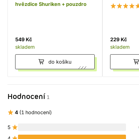
hvězdice Shuriken + pouzdro
549 Kč
229 Kč
skladem
skladem
do košíku
Hodnocení
1
4
(1 hodnocení)
5
4