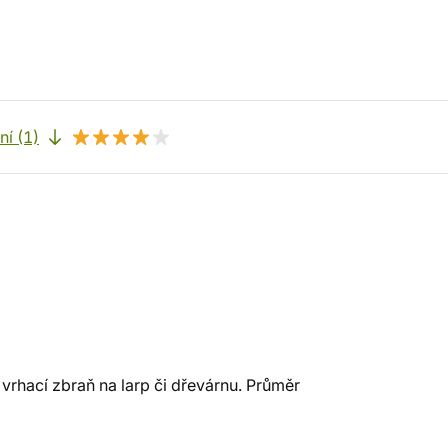
í (1)
rhací zbraň na larp či dřevárnu. Průměr