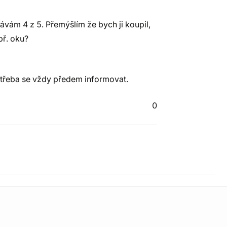
vám 4 z 5. Přemýšlím že bych ji koupil,
př. oku?
otřeba se vždy předem informovat.
0