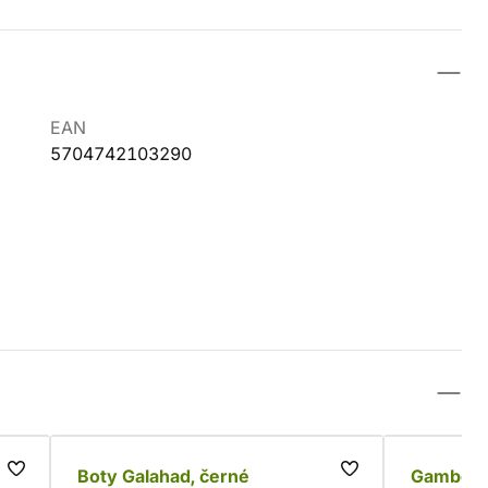
EAN
5704742103290
Boty Galahad, černé
Gambeso