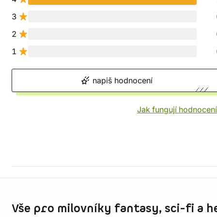
3
2
1
napiš hodnocení
Jak fungují hodnocen
Informace o obchodu
Vše pro milovníky fantasy, sci-fi a h