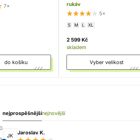
rukáv
7×
5×
S
M
L
XL
2 599 Kč
skladem
do košíku
Vyber velikost
nejprospěšnější
nejnovější
0
Jaroslav K.
JK
1