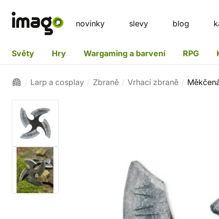
novinky
slevy
blog
k
Světy
Hry
Wargaming a barvení
RPG
Larp a cosplay
Zbraně
Vrhací zbraně
Měkčená 