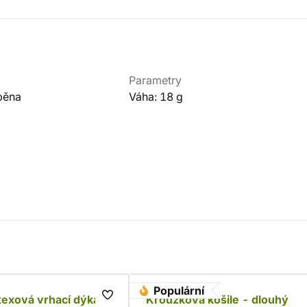
Parametry
pěna
Váha: 18 g
Populární
texová vrhací dýka
Kroužková košile - dlouhý