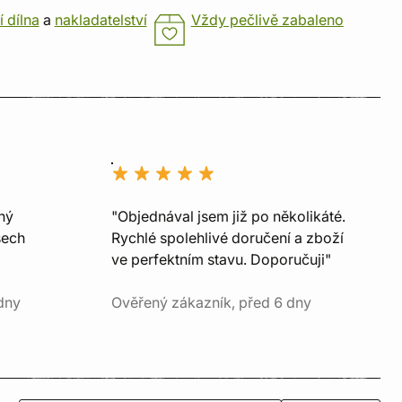
í dílna
a
nakladatelství
Vždy pečlivě zabaleno
ný
"Objednával jsem již po několikáté.
šech
Rychlé spolehlivé doručení a zboží
ve perfektním stavu. Doporučuji"
dny
Ověřený zákazník, před 6 dny