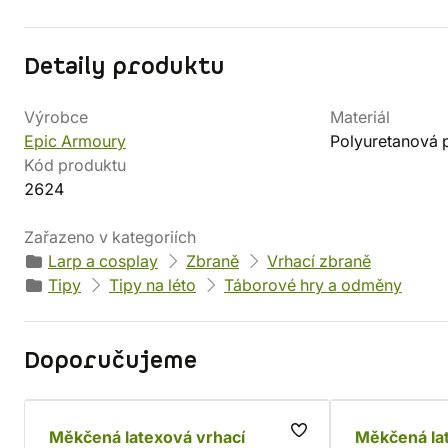
Detaily produktu
Výrobce
Materiál
Epic Armoury
Polyuretanová 
Kód produktu
2624
Zařazeno v kategoriích
Larp a cosplay
Zbraně
Vrhací zbraně
Tipy
Tipy na léto
Táborové hry a odměny
Doporučujeme
Měkčená latexová vrhací
Měkčená la