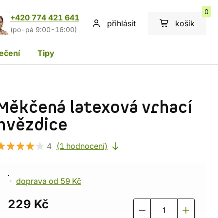
0
+420 774 421 641
přihlásit
košík
(po-pá 9:00-16:00)
ečení
Tipy
Měkčená latexová vrhací
hvězdice
4
(1 hodnocení)
doprava od 59 Kč
229 Kč