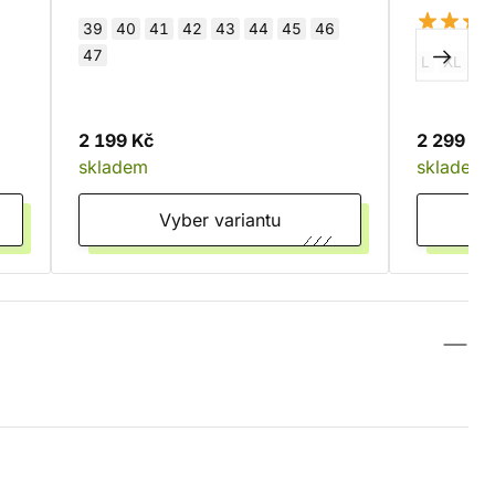
39
40
41
42
43
44
45
46
47
L
XL
S
2 199 Kč
2 299 Kč
skladem
skladem
Vyber variantu