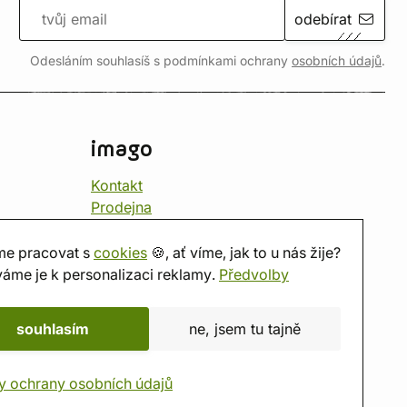
odebírat
Odesláním souhlasíš s podmínkami ochrany
osobních údajů
.
imago
Kontakt
Prodejna
Herna
O nás
e pracovat s
cookies
🍪, ať víme, jak to u nás žije?
Hodnocení obchodu
áme je k personalizaci reklamy.
Předvolby
Dárkové poukazy
Kalendář
souhlasím
ne, jsem tu tajně
imago.blog
y ochrany osobních údajů